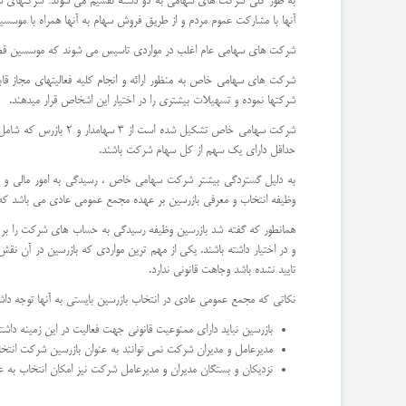
به طور کلی شرکت های سهامی به دو دسته تقسیم می شوند: شرکتهای سها
آنها با مشارکت عموم مردم و از طریق فروش سهام به آنها همراه با موس
شرکت های سهامی عام اغلب در مواردی تاسیس می شوند که موسسین قصد انج
شرکت های سهامی خاص به منظور ارائه و انجام کلیه فعالیتهای مجاز ق
شرکتها نموده و تسهیلات بیشتری را در اختیار این اشخاص قرار میدهند.
شرکت سهامی خاص تشک
حداقل دارای یک سهم از کل سهام شرکت باشند.
به دلیل گستردگی بیشتر شرکت سهامی خاص ، رسیدگی به امور مالی و ح
وظیفه انتخاب و معرفی بازرسین بر عهده مجمع عمومی عادی می باشد که این
همانطور که گفته شد بازرسین وظیفه رسیدگی به حساب های شرکت را بر عهده
و در اختیار داشته باشند. یکی از مهم ترین مواردی که بازرسین در آن نقش 
تایید نشده باشد وجاهت قانونی ندارد.
نکاتی که مجمع عمومی عادی در انتخاب بازرسین بایستی به آنها توجه داشت
بازرسین نباید دارای ممنوعیت قانونی جهت فعالیت در این زمینه داش
مدیرعامل و مدیران شرکت نمی توانند به عنوان بازرسین شرکت انتخا
نزدیکان و بستگان مدیران و مدیرعامل شرکت نیز امکان انتخاب به عنو