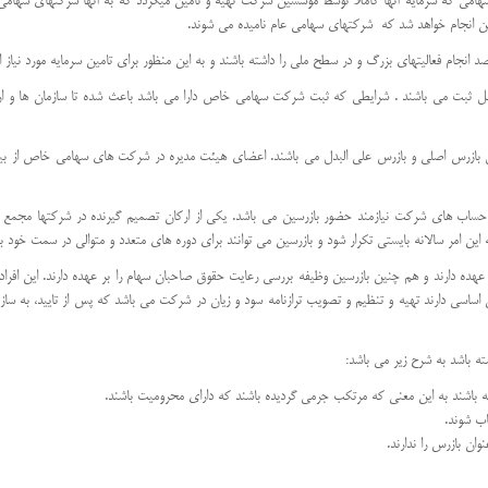
می که سرمایه آنها کاملاً توسط موسسین شرکت تهیه و تامین میگردد که به آنها شرکتهای سهام
سین انجام خواهد شد که شرکتهای سهامی عام نامیده می شوند.
ام فعالیتهای بزرگ و در سطح ملی را داشته باشند و به این منظور برای تامین سرمایه مورد نیاز 
ابل ثبت می باشند . شرایطی که ثبت شرکت سهامی خاص دارا می باشد باعث شده تا سازمان ها و ار
یل شده است از 3 سهامدار و 2 بازرس که شامل بازرس اصلی و بازرس علی البدل می باشند. اعضای هیئت مدیره در شرکت های
ساب های شرکت نیازمند حضور بازرسین می باشد. یکی از ارکان تصمیم گیرنده در شرکتها مجمع
 امر سالانه بایستی تکرار شود و بازرسین می توانند برای دوره های متعدد و متوالی در سمت خود باق
 دارند و هم چنین بازرسین وظیفه بررسی رعایت حقوق صاحبان سهام را بر عهده دارند. این افراد می
اساسی دارند تهیه و تنظیم و تصویب ترازنامه سود و زیان در شرکت می باشد که پس از تایید، به سازما
ه باشد به شرح زیر می باشد:
ته باشند به این معنی که مرتکب جرمی گردیده باشند که دارای محرومیت باشند.
ب شوند.
ان بازرس را ندارند.