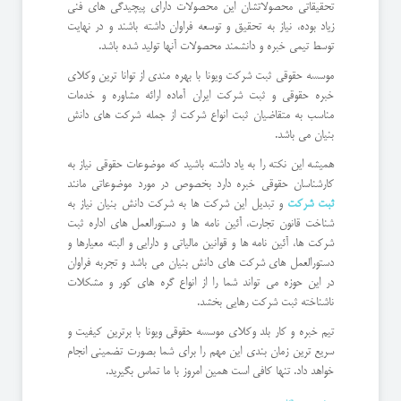
تحقیقاتی محصولاتشان این محصولات دارای پیچیدگی های فنی
زیاد بوده، نیاز به تحقیق و توسعه فراوان داشته باشند و در نهایت
توسط تیمی خبره و دانشمند محصولات آنها تولید شده باشد.
موسسه حقوقی ثبت شرکت ویونا با بهره مندی از توانا ترین وکلای
خبره حقوقی و ثبت شرکت ایران آماده ارائه مشاوره و خدمات
مناسب به متقاضیان ثبت انواع شرکت از جمله شرکت های دانش
بنیان می باشد.
همیشه این نکته را به یاد داشته باشید که موضوعات حقوقی نیاز به
کارشناسان حقوقی خبره دارد بخصوص در مورد موضوعاتی مانند
ثبت شرکت
و تبدیل این شرکت ها به شرکت دانش بنیان نیاز به
شناخت قانون تجارت، آئین نامه ها و دستورالعمل های اداره ثبت
شرکت ها، آئین نامه ها و قوانین مالیاتی و دارایی و البته معیارها و
دستورالعمل های شرکت های دانش بنیان می باشد و تجربه فراوان
در این حوزه می تواند شما را از انواع گره های کور و مشکلات
ناشناخته ثبت شرکت رهایی بخشد.
تیم خبره و کار بلد وکلای موسسه حقوقی ویونا با برترین کیفیت و
سریع ترین زمان بندی این مهم را برای شما بصورت تضمینی انجام
خواهد داد. تنها کافی است همین امروز با ما تماس بگیرید.