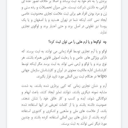
برندی را به نام خود به ثبت برساند و اصلا بر خلاف تصور عده ای
الزامی به داشتن شرکت نیست. حتی میزان تحصیلات و رده سنی و
زن و مرد بودن افراد هم برای ثبت علامت تجاری محدودیت خاصی
ایجاد نمی کند. اینکه شما در تهران هستید و یا اصفهان و یا یک
روستا نیز تفاوتی در اصل برند و حتی اعتبار برند و لوگوی تجاری
ندارد.
چه لوگوها و یا ارم هایی را می توان ثبت کرد؟
لوگو و یا آرم تجاری توسط افراد زمانی می توانند به ثبت برسند که
دارای ویژگی های خاص و با رعایت اصولی قانونی همراه باشند. هر
نوع برند و یا لوگو و ارمی نمی تواند به ثبت برسد مگر اینکه توسط
کارشناسان اداره مالکیت معنوی در ایران و کارشناسان سازمان جهانی
wipo در هنگام ثبت بین المللی مورد تایید قرار بگیرند.
آرم و نشان تجاری زمانی که کپی برداری شده باشند، به شدت
مشابه نمونه دیگری باشند، نتوانند تمایز ایجاد کنند، باعث ابهام و
دوگانگی شوند، ایده و کسب و کار خالق خود را نشان ندهند،
عمومیت داشته باشند و یا از کلمات تعریفی در انها استفاده شده
باشد، از علامت های ملی و مذهبی و لشکری و کشوری استفاده
کرده باشند، از نشان های بین المللی استفاده کرده باشند و چندین
مورد دیگر نمی توانند به ثبت برسند.