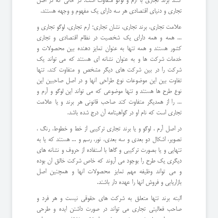
کنند برند تجاری با ارم و لوگو متفاوت است. در حالی که در اصل
تجاری و دنیای اقتصادی هر سه دارای یک مفهوم و وجهه هستند.
علامت تجاری، برند تجاری، نشان تجاری؛ ارم تجاری، لوگو تجاری و
... همه و همه دارای یک شخصیت در نظام اقتصادی و تجاری
کشور هستند و همه تنها به عنوان تمایز دهنده بین محصولات و
خدمات شرکت ها و به عنوان نشانه ای هستند که می تواند یک
شرکت را در بین شرکت های دیگر مشخص و متفاوت کند. تنها
تفاوت بین این موضوعات نوع طراحی انها و در اصل صاحبین این
نوع طرح ها هستند و تنها موضوعی که می تواند این لوگو و آرم و
... را از همدیگر متفاوت کند صاحب قانونی هر برند و یا علامت
تجاری است که نام او در گواهینامه آن درج شده باشد.
در اصل آرم ، لوگو و یا برند تجاری ترکیبی از خط و خطوط، رنگ ،
تصویر، اشکال دو بعدی و سه بعدی، نور، رسم و ... هستند که یا به
تنهایی و یا بصورت ترکیبی و گاها با استفاده از حروف و نشانه های
دیگری یک طرح را بوجود می آروند که خاص شرکت خالق ان بوده
و می تواند وظیفه مهم تمایز محصولات انها و همچنین اصل
بازاریابی و فروش انها را عهده دار باشند.
البته برند تنها متعلق به شرکت های حقوقی نیست و هر فرد و
صاحب فعالیتی تجاری می تواند در صورت داشتن ایده و طرحی