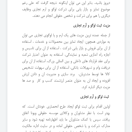
دیروز باشید. بنابر این می توان اینگونه نتیجه گرفت که علی رغم
موضوع تمایز و بازار یابی برای شرکت لوگو و ارم تجاری وظایف
دیگری را هم برای شرکت و شخص حقوقی انجام می دهند.
مزیت ثبت لوگو و آرم تجاری
از جمله عمده ترین مزیت های یک ارم و یا لوگوی تجاری می توان
به مواردی همچون: ایجاد تمایز بین محصولات و خدمات ، استفاده
از ان برای فروش و بازار یابی شرکت ، استفاده از ان برای تاسیس و
اجازه راه اندازی شعبه و نمایندگی، استفاده به عنوان اعتبار شرکت
برای عقد قرارداد های داخلی و بین المللی بزرگ، استفاده از ان برای
دریافت وام و تسهیلات بانکی، استفاده از ان برای سهولت تشخیص
کالا ها توسط مشتریان، برند سازی و مدیریت ان و دادن ارزش
افزوده و ایجاد ان به عنوان عنصر ارزشمند کسب و کار و صد ها
مزیت دیگر اشاره کرد.
ثبت لوگو و آرم تجاری
اولین اقدام برای ثبت لوگو ایجاد طرح انحصاری خودتان است. که
بهتر است با نظر مشاوران و وکلای موسسه حقوقی ویونا اتفاق
بیافتد. سپس با کمک مشاوران ما باید اظهارنامه تهیه شود و سایر
مدارک شرکت و یا شخص حقوقی اماده و در سایت اداره مالکیت