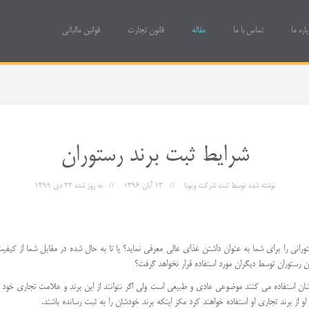
باره ما
تماس با ما
مقاله
قانون تجارت
قوانین مالیاتی
شرایط ثبت برند رستوران
نوشته شده توسط
ثبت شرکت ویونا
13 آبان 1396
به روز شده
22 دی 1399
رستورانی را برای شما به عنوان داشتن غذای عالی معرفی نماید؟ یا تا به حال شده در مقابل شما از کی
 این رستوران توسط دیگران مورد استفاده قرار نخواهد گرفت؟
ودشان استفاده می کنند موضوعی عادی و طبیعی است ولی اگر نتوانند از این برند و علامت تجاری خود
و از برند تجاری او استفاده خواهند کرد مکز اینکه برند خودشان را به ثبت رسانده باشند.