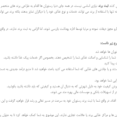
ی کنند
ثبت برند
نیازی اساسی نیست. در همه جای دنیا رستوران ها اقدام به طراحی برند های منحصر به 
نها با استفاده از برند می توانند خدمات و نوع غذای خود را با دیگران تمایز بدهند بلکه برند می تواند
 دارو مجوز دیفات نموده و مرتبا توسط اداره بهداشت بازرسی شوند. اما الزامی به ثبت برند ندارند. در 
رح زیر دانست:
توران ها خواهد شد
مات شما را شناسایی و اصالت غذای شما را تشخیص دهند. بخصوص اگر خدمات پیک غذا داشته باشید.
پیدا کنید
 هستند و یا چاشنی های غذایی که شما استفاده می کنید باعث خواهید شد تا منبع درامد جدیدی به دست ا
یی شما خواهد بود.
لا بردن کیفیت خود به دلیل شهرتی که به دنبال ان هستید و کیفیتی که باید داشته باشید بکوشید.
ر از تسهیلات بانکی و موسسات مالی بهره مند می شوند.
هد افتاد. در واقع شما با ثبت برند رستوران خود به سرعت در مسیر تعالی و رشد قرار خواهید گرفت و این 
رند در ایران این است که بالغ بر 90 درصد از رستوران ها و مراکز غذایی برند یا علامت تجاری ندارند. این موضوع به شما کمک خواه