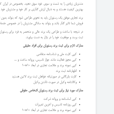
مشتریان زیادی را به شمت و سوی خود سوق دهید. بخصوص در ایران که همه
بهترین کیفیت هستند و به دنبال ارزش گذاری بر کار خود و مشتریان خود 
برند تجاری موفق یک رستوران باید به نحوی طراحی شود که بتواند بدون الگو 
فروش شما تاثیر گذار باشد و بتواند به سادگی مشتریان را در خصوص خدما
در نتیجه با ساخت و طراحی یک برند عالی و منحصر به فرد برای رستوران خو
ثبت برسد و موفقیت خود را در بازار به دست بیاورد.
مدارک لازم برای ثبت برند رستوران برای افراد حقیقی
کپی کارت ملی و شناسنامه متقاضی
کپی مجوز فعالیت مانند جواز تاسیس، پروانه ساخت و ...
کپی نمونه برند و علامت تجاری در ابعاد 10*10
اظهارنامه ثبت برند
کارت بازرگانی در صورتیکه خواهان ثبت برند لاتین هستید
وکالتنامه وکیل در صورت داشتن وکیل
مدارک مورد نیاز برای ثبت برند رستوران اشخاص حقوقی
کپی اساسنامه و پروانه شرکت
کپی روزنامه تاسیس و اخرین تغییرات
کپی نمونه برند و علامت تجاری در ابعاد 10*10