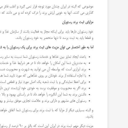
موضوعی که البته در ایران چندان مورد توجه قرار نمی گیرد و اغلب فکر م
گذاری می کنند. انها به خوبی ارزش برند را درک کرده اند و می دانند که نه ت
مزایای ثبت برند رستوران
خود رستوران دارها باید برای اینکه مجاز به فعالیت باشند از سازمان غذا و
و قطعا باید به ثبت برسد تا تنها منحصر به خود رستوران باشد.
اما به طور اختصار می توان مزیت های ثبت برند برای یک رستوران را به ش
باعث ایجاد تمایز بین غذاها و خدمات رستوران شما نسبت به سایر رس
به مشتریان شما این امکان را خواهد داد تا در هر شرایط غذا و خد
برند ابزاری است که بواسطه آن می توانید به شهرت و محبوبیت دست 
با اجازه استفاده از برند خودتان بر روی غذاهایی که مورد تایید شما
برای اعطا نمایندگی و یا ثبت شعبه یک اصل مورد نیاز و قطعی است
برند اگر به محبوبیت و موفقیت برسد به خودی خود ارزشمند ترین دارا
داشتن برند به شما این انگیزه را خواهد داد تا در راستای بهبود و با
رستوران های مشهور و دارای برند و علامت تجاری موفق بیشتر و بهت
و البته بسیاری دیگر از مزایا که با ثبت برند برای رستوران شما اتفاق خوا
باشید.
مزیت دیگر مهم ثبت ب