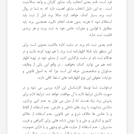
فرد است. قدم بعدی انتخاب یک مشاور کاردان و واجد صلاحیت
است . به این دلیل انتخاب مشاور اهمیت دارد که به شما در روال
ثبت برند بسیار کمک خواهد کرد. مثلا برند قبل از ثبت باید
استعلام شود تا هزینه بدون هدف انجام نگیرد. همچنین برند باید
مطابق با قوانین و مقررات خاص خود به ثبت برسد و هر برندی
قابلیت ثبت ندارد.
قدم بعدی ثبت نام برند در سایت اداره مالکیت معنوی است برای
این منظور باید قبلا اظهارنامه ثبت برند را هم تهیه کرده باشید و در
هنگام ثبت نام در سایت بارگذاری کنید. از مشاور خود در تهیه اظهار
نامه هم می توانید کمک بخواهید . در واقع این یکی از وظایف
مشاوران و متخصصین حرفه ای است چرا که به اصول قانونی و
جزئیات حقوقی این نوع اظهارنامه های تسلط کافی دارند.
درخواست شما توسط کارشناسان این اداره بررسی می شود و در
صورت داشتن شرایط لازم با ان موافقت خواهد شد. شرایط لازم برای
پذیرش برند زیاد هستند اما از میان می توان به عدم کپی برداری،
نداشتن مشابهت با برند های داخلی و خارجی، عدم استفاده از الفاظ
و یا عکس ها خلاف شرع و غیر قانونی، عدم استفاده از علائم
کشور و لشکری و ملی و یا نبودن نشانه هایی برای گمراهی و فریب
مشتریان ، عدم استفاده از عبارت های دو وجهی و یا دارای عمومیت
و در نهایت نبودن برند به نام دیگران و یا داشتن مدعی دیگر را می