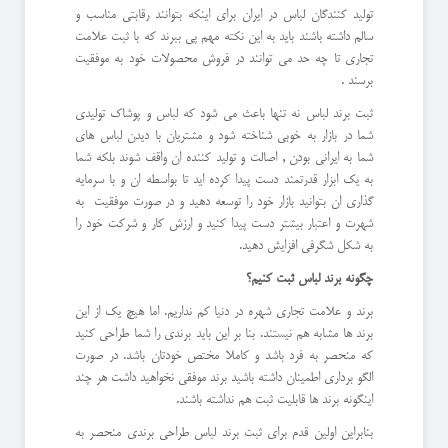
تولید کنندگان لباس در ایران برای اینکه بتوانند رقابتی مناسب و
سالم داشته باشند باید به این نکته مهم پی ببرند که با ثبت علامت
تجاری تا چه حد می توانند در فروش محصولات خود به موفقیت
برسند .
ثبت برند لباس نه تنها باعث می شود که لباس و پوشاک تولیدی
شما در بازار به خوبی شناخته شود و مشتریان با دیدن لباس های
شما به ایرانی بودن , اصالت و تولید کننده ان واقف شوند بلکه شما
به یک ابزار قدرتمند دست پیدا کرده اید تا بواسطه ان و با سرمایه
گذاری ان بتوانید بازار خود را توسعه دهید و در صورت موفقیت به
شهرت و اعتبار بیشتر دست پیدا کنید و ارزش کار و شرکت خود را
به شکل شگرفی افزایش دهید.
چگونه برند لباس ثبت کنیم؟
برند و علامت تجاری شهره در دنیا کم نداریم. اما هیچ یک از این
برند ها مشابه هم نیستند. بنا بر این باید برندی را شما طراحی کنید
که منحصر به فرد باشد و کاملا مختص خودتان باشد. در صورت
الگو برداری اطمینان داشته باشید برند موفقی نخواهید داشت هر چند
اینگونه برند ها قابلیت ثبت هم نداشته باشند.
بنابراین اولین قدم برای ثبت برند لباس طراحی برندی منحصر به