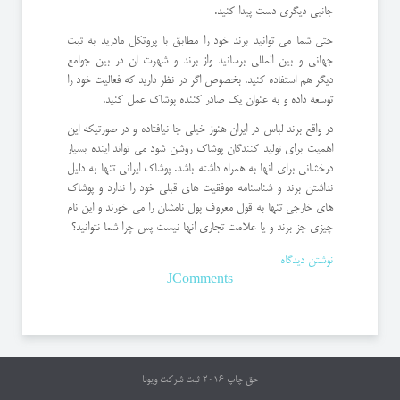
جانبی دیگری دست پیدا کنید.
حتی شما می توانید برند خود را مطابق با پروتکل مادرید به ثبت
جهانی و بین المللی برسانید واز برند و شهرت ان در بین جوامع
دیگر هم استفاده کنید. بخصوص اگر در نظر دارید که فعالیت خود را
توسعه داده و به عنوان یک صادر کننده پوشاک عمل کنید.
در واقع برند لباس در ایران هنوز خیلی جا نیافتاده و در صورتیکه این
اهمیت برای تولید کنندگان پوشاک روشن شود می تواند اینده بسیار
درخشانی برای انها به همراه داشته باشد. پوشاک ایرانی تنها به دلیل
نداشتن برند و شناسنامه موفقیت های قبلی خود را ندارد و پوشاک
های خارجی تنها به قول معروف پول نامشان را می خورند و این نام
چیزی جز برند و یا علامت تجاری انها نیست پس چرا شما نتوانید؟
نوشتن دیدگاه
JComments
حق چاپ 2016
ثبت شرکت ویونا