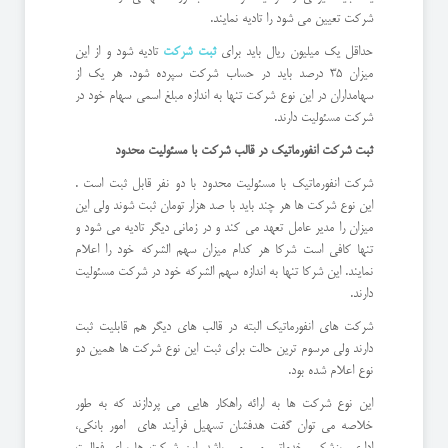
شرکت تعیین می شود را تادیه نمایند.
حداقل یک میلیون ریال باید برای
ثبت شرکت
تادیه شود و از این
میزان 35 درصد باید در حساب شرکت سپرده شود. هر یک از
سهامداران در این نوع شرکت تنها به اندازه مبلغ اسمی سهام خود در
شرکت مسئولیت دارند.
ثبت شرکت انفورماتیک در قالب شرکت با مسئولیت محدود
شرکت انفورماتیک با مسئولیت محدود با دو نفر قابل ثبت است .
این نوع شرکت ها هر چند باید با صد هزار تومان ثبت شوند ولی این
میزان را مدیر عامل تعهد می کند و در زمانی دیگر تادیه می شود و
تنها کافی است شرکا هر کدام میزان سهم الشرکه خود را اعلام
نمایند. این شرکا تنها به اندازه سهم الشرکه خود در شرکت مسئولیت
دارند.
شرکت های انفورماتیک البته در قالب های دیگر هم قابلیت ثبت
دارند ولی مرسوم ترین حالت برای ثبت این نوع شرکت ها همین دو
نوع اعلام شده بود.
این نوع شرکت ها به ارائه راهکار هایی می پردازند که به طور
خلاصه می توان گفت هدفشان تسهیل فرآیند های امور بانکی،
اداری، پزشکی، خدماتی و .. می باشد. این شرکت ها برای فعالیت