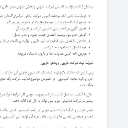
در زمان ارائه درخواست تاسیس شرکت دارویی و پخش دارویی مدیر عامل منتخب
درخواست کتبی اخذ موافقت اصولی شرکت پخش سراسری/استانی دار
تصویر اساسنامه شرکت با موضوع فعالیت در خصوص توزیع دارو.
تصویر آگهی روزنامه رسمی تأسیس شرکت و تغییرات آن.
گواهی عدم سوء پیشینه اعضای هیئت مدیره و مدیر عامل.
نداشتن سابقه ی سوء فعالیت در امور دارویی، وزارت بهداشت، درمان
فرم تکمیل شده تعهدنامه شرکت.
معرفی نامه کتبی معاونت غذا و داروی دانشگاه مربوطه
ضوابط ثبت شرکت دارویی و پخش دارویی
پس از این که مدارک لازم تهیه شدند باید کمیسیون قانونی این مدارک را
احراز و تایید مجدد کمیسیون در خصوص موضوع فعالیت شرکت یک مجوز بر
خواهد شد.
حال با گذشت سه سال از ثبت شرکت بصورت موقتی اگر شرایط احراز شرکت ث
اینصورت شرکت فعالیتش لغو و نمی تواند به کار خود ادامه دهد.
شعبه و همچنین بازرسی ها و ممیزی های دوره ای توسط این کمیسیون ان