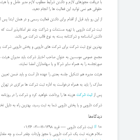
با دریافت مجوزهای لازم و داشتن شرایط مطلوب لازم مدیر عامل و یا هیئت
حقوقی هم نمی توانید این فعالیت ها را انجام دهید.
از این رو باید قبل از اقدام برای داشتن فعالیت رسمی و در همان ابتدا پس
ثبت شرکت دارویی با تهیه مستندات و شراکت چند نفر امکانپذیر است که بای
داشتن اساسنامه و شرکتنامه بسته به نوع قالب شرکت می باشد.
بهترین نوع ثبت شرکت برای شرکت های دارویی و پخش دارویی شرکت ب
مجمع عمومی موسسین به عنوان صاحب اختیار شرکت باید مدیران هیئت مدیر
صورتجلسه را به همراه سایر شرکا و یا سهامداران امضا نمایند.
هیئت مدیره هم تشکیل جلسه بعدی را عهده دار است و باید ضمن تعیین مس
مدارک را باید به همراه درخواست به اداره ثبت شرکت ها مرکزی در تهران 
پس از
ثبت شرکت
هزینه ها را پرداخت خواهید کرد و شرکت را در روزنامه
شرکت دارویی و یا پخش دارویی شما به ثبت رسید. بهترین راه به دلیل ت
دیدگاه‌ها
+1
#
ثبت شرکت دارویی
—
فرید
1398-07-03 01:36
سلام هزینه ثبت یک شرکت دارویی با مجوز واردات چقدر است و چه مقدار 