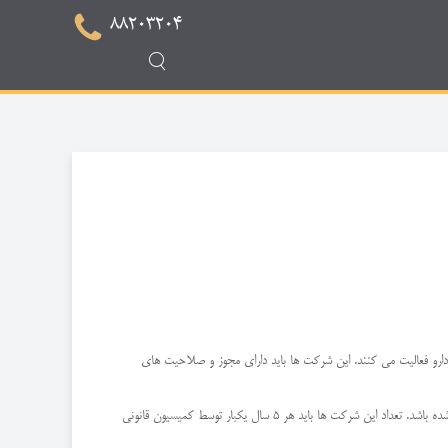
88203204
دارو فعالیت می کنند. این شرکت ها باید دارای مجوز و صلاحیت های
شرکت های دارویی هم می توانند اقدام به تولید دارو بکنند و هم واردات و صادرات دارو و هم در مواردی توزیع دارو که باید هر یک از این موارد بصورت جداگانه در اساسنامه ذکر شده باشد. تعداد این شرکت ها باید هر 5 سال یکبار توسط کمیسیون قانونی