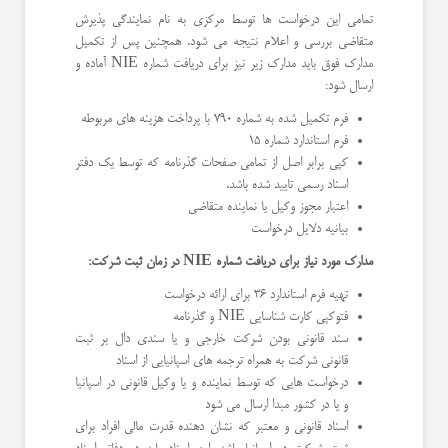
تمامی این درخواست ها توسط مرکزی به نام نمایندگی پذیرش
متقاضی بررسی و اعلام نتیجه می شود. همچنین پس از تکمیل
مدارک فوق باید مدارک زیر نیز برای دریافت شماره NIE آماده و
ارسال شود:
فرم تکمیل شده به شماره 790 با پرداخت هزینه های مربوطه
فرم استاندارد شماره 15
کپی برابر اصل از تمامی صفحات گذرنامه که توسط یک دفتر
اسناد رسمی تایید شده باشد.
اعتبار مجوز وکیل یا نماینده متقاضی
بیانیه دلایل درخواست
مدارک مورد نیاز برای دریافت شماره
NIE
در زمان ثبت شرکت:
تهیه فرم استاندارد 36 برای ارائه درخواست
فتوکپی کارت شناسایی NIE و گذرنامه
سند قانونی بودن شرکت خارجی و یا سندی دال بر ثبت
قانونی شرکت به همراه ترجمه های اسپانیایی از اسناد
درخواست هایی که توسط نماینده و یا وکیل قانونی در اسپانیا
و یا در کشور مبدا ارسال می شود
اسناد قانونی و معتبر که نشان دهنده قدرت مالی افراد برای