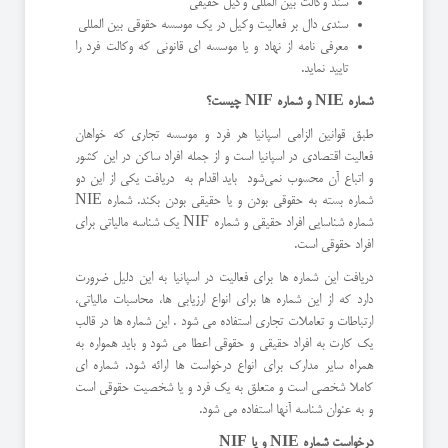
سند وکالت بین المللی وکیل حقیقی
سندی دال بر فعالیت وکیل در یک موسسه حقوقی بین المللی
معرفی نامه از نهاد و یا موسسه ای قانونی که وکالت فرد را
تایید نماید.
شماره
NIE
و شماره
NIF
چیست؟
طبق قوانین الزامی اسپانیا هر فرد و موسسه تجاری که خواهان
فعالیت اقتصادی در اسپانیا است و از جمله افراد ساکن در این کشور
و اتباع آن محسوب نمی‌شود باید اقدام به دریافت یکی از این دو
شماره بسته به حقوقی بودن و یا حقیقی بودن بکند. شماره NIE
شماره شناسایی افراد حقیقی و شماره NIF یک شناسه مالیاتی برای
افراد حقوقی است.
دریافت این شماره ها برای فعالیت در اسپانیا به این دلیل ضرورت
دارد که از این شماره ها برای انواع ارزیابی ها، محاسبات مالیاتی،
ارتباطات و تعاملات تجاری استفاده می شود . این شماره ها در قالب
یک کارت به افراد حقیقی و حقوقی اعطا می شود و باید همواره به
همراه سایر مدارک برای انواع درخواست ها ارائه شود. شماره ای
کاملا شخصی است و متعلق به یک فرد و یا شخصیت حقوقی است
و به عنوان شناسه آنها استفاده می شود.
درخواست شماره
NIE
و یا
NIF