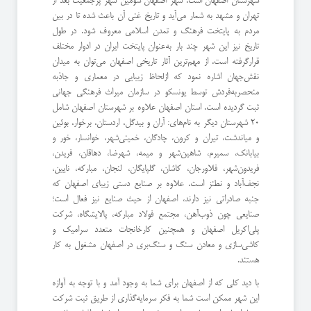
شهرستان اصفهان است. شهر اصفهان سومین شهر پرجمعیت بعد از
تهران و مشهد به شمار می‌آید و تاریخ غنی آن باعث شده تا در بین
مردم به پایتخت فرهنگ و تمدن اسلامی معروف شود. در طول
تاریخ نیز این شهر چند بار به‌عنوان پایتخت ایران در ادوار مختلف
قرارگرفته است. از مهم‌ترین آثار تاریخی اصفهان می‌توان به میدان
نقش‌جهان اشاره نمود که ازلحاظ زیبایی در معماری و جاذبه
منحصربه‌فردش توسط یونسکو در سازمان میراث فرهنگی جهانی
ثبت گردیده است. استان اصفهان علاوه بر شهرستان اصفهان شامل
20 شهرستان دیگر به نام‌های: آران و بیدگل، اردستان، برخوار، بوئین
و میاندشت، تیران و کرون، چادگان، خمینی‌شهر، خوانسار، خور و
بیابانک، سمیرم، شاهین‌شهر و میمه، شهرضا، دهاقان، فریدن،
فریدون‌شهر، فلاورجان، کاشان، گلپایگان، لنجان، مبارکه، نایین،
نجف‌آباد و نطنز است. علاوه بر صنایع دستی زیبای اصفهان که
جنبه صادراتی نیز دارند، اصفهان از حیث صنایع نیز فعال است؛
صنایعی چون ذوب‌آهن، مجتمع فولاد مبارکه، پالایشگاه، شرکت
پلی‌اکریل اصفهان و همچنین کارخانجات متعدد سرامیک و
کاشی‌سازی و معادن سنگ و سنگ‌بری در اصفهان مشغول به کار
هستند.
با دید کلی که از اصفهان برای شما به وجود آمد و با توجه به آوازه
این شهر ممکن است شما به فکر سرمایه‌گذاری از طریق ثبت شرکت