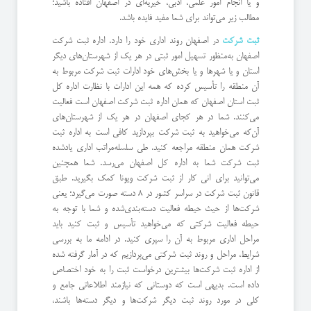
و یا انجام امور علمی، ادبی، خیریه‌ای در اصفهان افتاده باشید؛
مطالب زیر می‌تواند برای شما مفید فایده باشد.
ثبت شرکت
در اصفهان روند اداری خود را دارد. اداره ثبت شرکت
اصفهان به‌منظور تسهیل امور ثبتی در هر یک از شهرستان‌های دیگر
استان و یا شهرها و یا بخش‌های خود ادارات ثبت شرکت مربوط به
آن منطقه را تأسیس کرده که همه این ادارات با نظارت اداره کل
ثبت استان اصفهان که همان اداره ثبت شرکت اصفهان است فعالیت
می‌کنند. شما در هر کجای اصفهان در هر یک از شهرستان‌های
آن‌که می‌خواهید به ثبت شرکت بپردازید کافی است به اداره ثبت
شرکت همان منطقه مراجعه کنید. طی سلسله‌مراتب اداری یادشده
ثبت شرکت شما به اداره کل اصفهان می‌رسد. شما همچنین
می‌توانید برای انی کار از ثبت شرکت ویونا کمک بگیرید. طبق
قانون ثبت شرکت در سراسر کشور در 8 دسته صورت می‌گیرد؛ یعنی
شرکت‌ها از حیث حیطه فعالیت دسته‌بندی‌شده و شما با توجه به
حیطه فعالیت شرکتی که می‌خواهید تأسیس و ثبت کنید باید
مراحل اداری مربوط به آن را سپری کنید. در ادامه ما به بررسی
شرایط، مراحل و روند ثبت شرکتی می‌پردازیم که در آمار گرفته شده
از اداره ثبت شرکت‌ها بیشترین درخواست ثبت را به خود اختصاص
داده است. بدیهی است که دوستانی که نیازمند اطلاعاتی جامع و
کلی در مورد روند ثبت دیگر شرکت‌ها و دیگر دسته‌ها باشند،