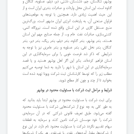
بوشهر، تنگستان، جم، دشتستان، دشتی، دیر، دیلم، عسلویه، کنگان و
گناوه است. این استان محل واردات و صادرات بندری ایران است و از
این حیث اهمیت زیادی دارد. همچنین با توجه به موقعیت‌های
فراوان صنعتی آن، به پایتخت انرژی ایران مشهور است. بزرگ‌ترین
منبع مستقل گازی در این استان واقع شده است. نیروگاه اتمی،
کشتی‌سازی، صادرات نفت خام و... از جمله صنایع مهم این استان
هستند. بندر بوشهر، بندر گناوه، بندر دیلم، بندر ریگ، بندر دیر، بندر
کنگان، بندر نخل تقی، بندر عسلویه و بندر عامری نیز با توجه به
شرایطی که ذکر شد فرصت خوبی را برای سرمایه‌گذاری در این
استان فراهم کرده‌اند. بنابر این اگر اهل بوشهر هستید و یا قصد
سرمایه‌گذاری در این استان یا شهر را دارید به شما توصیه می‌کنیم
مطلب زیر را که توسط کارشناسان ثبت شرکت ویونا تهیه شده است
بخوانید تا از چند و چون کار مطلع شوید.
شرایط و مراحل ثبت شرکت با مسئولیت محدود در بوشهر
برای ثبت شرکت با مسئولیت محدود در بوشهر ابتدا باید بدانید که
به طور کلی به چه نوع از شرکت‌هایی شرکت با مسئولیت محدود
گفته می‌شود. طبق تعریف قانونی شرکتی که در آن سرمایه‌ی
شرکت را خود موسسان شرکت تامین کنند و سرمایه به قطعات
سهام تقسیم نگردد شرکت با مسئولیت محدود نام دارد. در این نوع
از شرکت‌ها، مقدار آورده‌های نقدی یا غیرنقدی هر یک از شریک‌ها