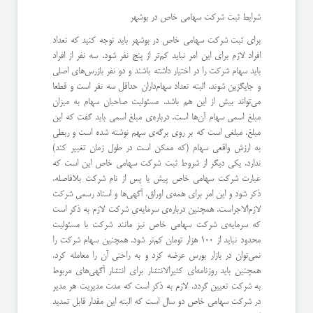
شرایط ثبت شرکت سهامی خاص در بوشهر
برای ثبت شرکت سهامی خاص در بوشهر باید توجه کنید که تعداد
افراد لازم برای این امر نباید کم‌تر از پنج نفر شود. سه نفر از افراد
باید سهام شرکت را در اختیار داشته باشند و دو نفر بازرس‌های اصلی
و جایگزین شوند. البته تعداد سهام‌داران حداقل سه نفر است و قطعا
می‌تواند بیش از این هم باشد. مسئولیت صاحبان سهام به میزان
مبلغ اسمی سهام آن‌ها است. درباره‌ی مبلغ اسمی باید گفت که این
مبلغ، مبلغی است که بر روی برگه‌ی سهم نوشته شده است و ربطی
به ارزش واقعی سهام (که ممکن است در طول زمان تغییر کند)
ندارد. یکی دیگر از شروط ثبت شرکت سهامی خاص این است که
عبارت شرکت سهامی خاص پیش یا پس از نام شرکت بلافاصله،
ذکر شود و این امر برای همه‌ی اوراق، آگهی‌ها و اسناد رسمی شرکت
لازم‌الاجراست. همچنین درباره‌ی سرمایه‌ی شرکت لازم به ذکر است
که سرمایه‌ی شرکت سهامی خاص نیز مانند شرکت با مسئولیت
محدود نباید از 100 هزار تومان کم‌تر شود. همچنین سهام شرکت را
نمی‌توان در بازار بورس عرضه کرد و به راحتی آن را معامله کرد.
همچنین باید روزنامه‌ای کثیرالانتشار برای انتشار آگهی‌های مربوط
به شرکت تعیین گردد. لازم به ذکر است که مدت مدیریت هر مدیر
در شرکت سهامی خاص دو سال است که البته این مقدار قابل تمدید