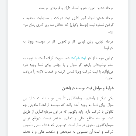
مرحله ششم: تعیین نام و امضاء داران و فرم‌های مربوطه
مرحله هفتم: انجام امور اداری ثبت شرکت با مسئولیت محدود و
گرفتن شماره ثبت (توسط وکیل) که حداقل سه روز کاری زمان می­
برد.
مرحله نهایی: پایان نهایی کار و تحویل کار در موسسه ویونا به
کارفرما
در این مرحله از کار
ثبت شرکت
شما صورت گرفته است. با توجه به
تمام توضیحاتی بازهم اگر سؤال و یا ابهامی برای شما وجود دارد
می‌توانید با ثبت شرکت ویونا تماس گرفته و خدمات لازمه را دریافت
نمایید.
شرایط و مراحل ثبت موسسه در زاهدان
یکی دیگر از راه‌های سرمایه‌گذاری تأسیس موسسه است. شاید این
سؤال برای شما به وجود آمده باشد که موسسه از لحاظ ماهیتی چه
تفاوتی با شرکت دارد. باید بگوییم که در نوع سرمایه‌گذاری از طریق
ثبت موسسه منافع مالی و تجاری مدنظر نیست درواقع نوعی
سرمایه‌گذاری معنوی در نظر است. درصورتی‌که هدف اصلی تأسیس
شرکت و ثبت آن دستیابی به سوددهی و منفعت مالی و با هدف