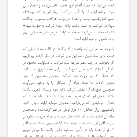
گفته می‌شود که جهت انجام امور تجاری تأسیس‌شده و اعضای آن
خود سرمایه اولیه آن را تأمین می‌کند. سهام این شرکت برخلاف
تصور قابل‌تقسیم نیست و اعضا نمی‌توانند هرکدام به‌صورت جداگانه
سهامدار شرکت به شمار بیایند بلکه سهام شرکت به‌صورت سهم­
الشرکه محاسبه می‌گردد. حیطه مسئولیت هر فرد نیز به میزان سهم
او در تأمین سرمایه اولیه است.
با توجه به تعریفی که ارائه شد لازم است در ادامه به شرایطی که
دولت برای متقاضیان ثبت این نوع شرکت در نظر گرفته بپردازیم.
اگر بخواهیم در چند سطر شرایط ثبت شرکت با مسئولیت محدود در
زاهدان را بازگو کنیم بدین شرح است: برای نقطه شروع باید بدانید
که حداقل 2 نفر جهت ثبت شرکت به‌عنوان مؤسسین آن باید
معرفی گردند اما تعداد مازاد آن مشکلی را به وجود نمی‌آورد.
همچنین هیچ‌یک از اعضای شرکت نباید سوء پیشینه کیفری داشته
باشند .همان‌طور که در تعریف به سرمایه اشاره شد باید بدانید که
حداقل سرمایه‌ای که می‌خواهید به‌عنوان سرمایه اولیه معرفی کنید
یک‌میلیون ریال معادل 100 هزار تومان در نظر گرفته‌شده و همچنان
مازاد آن ایرادی ندارد. اما نکته حائز اهمیت درزمینه سرمایه علاوه بر
مرز حداقلی آن است که با توجه به شراکت، بدیهی است که حداقل
2 نفر از اعضا باید در تأمین سرمایه دخیل باشند اما میزان سهیم
بودن آن‌ها مدنظر نیست. البته این نکته مهم است که تاثیر هر نفر