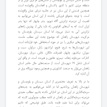
است و استان سیستان و بلوچستان از استان‌های مرکزی ایران و در
منطقه مرزی کشور با کشور پاکستان و افغانستان واقع‌شده است.
همچنین قسمتی از این ستان نیز در حاشیه دریای عمان واقع‌شده
است. با توجه به‌موقع فیزیکی یادشده از این استان می‌توانیم به
اهمیت آن درزمینه ترانزیتی آگاه شویم. بندر چابهار که تنها بندر
ایران است که به آب‌های اقیانوس راه دارد یکی از بهترین راه‌های
ترانزیتی آبی به شمار می‌رود. اما استان سیستان بلوچستان به
مرکزیت شهرستان زاهدان که موضوع بحث این مطلب ماست،
شهرستان‌های دیگری را نیز در حوزه استحفاظی خود قرارداده است.
این شهرستان‌ها به شرح: فنوج، ایرانشهر، زابل، سراوان، سیب و
سوران، نیکشهر، چابهار، قصرقند، دلگان، خاش، سرباز، مهرستان،
کنارک، میرجاوه، زهک، نیمرزو، هامون و هیرمند است. در واقع این
استان شامل 19 شهرستان است. از صنعت‌های حال حاضر استان
زاهدان می‌توان به صنعت کشاورزی و همچنین وجود نیروگاه برق در
آن اشاره کرد.
ما در بالا به تعریف مختصری از استان سیستان و بلوچستان و
شهرستان زاهدان پرداختیم اما در ادامه می‌خواهیم به جنبه‌های
سرمایه‌گذاری در این استان نیز اشاراتی داشته باشیم. مطالب مفیدی
درزمینه سرمایه‌گذاری در زاهدان در ادامه مطلب جمع‌آوری گشته که
می‌تواند برای شما مفید فایده باشد. طبق توضیحی که دادیم