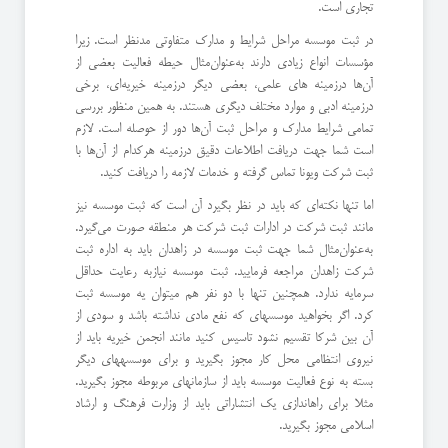
تجاری است.
در ثبت موسسه مراحل شرایط و مدارک متفاوتی مدنظر است. زیرا
مؤسسات انواع زیادی دارند به‌عنوان‌مثال حیطه فعالیت بعضی از
آن‌ها درزمینه های علمی، بعضی دیگر درزمینه خیریه‌ای، برخی
درزمینه ادبی و موارد مختلف دیگری هستند. به همین منظور بررسی
تمامی شرایط مدارک و مراحل ثبت آن‌ها دور از حوصله است. لازم
است شما جهت دریافت اطلاعات دقیق درزمینه هرکدام از آن‌ها با
ثبت شرکت ویونا تماس گرفته و خدمات لازمه را دریافت کنید.
اما تنها نکته‌ای که باید در نظر بگیرد آن است که ثبت موسسه نیز
مانند ثبت شرکت در ادارات ثبت شرکت هر منطقه صورت می‌گیرد.
به‌عنوان‌مثال شما جهت ثبت موسسه در زاهدان باید به اداره ثبت
شرکت زاهدان مراجعه فرمایید. ثبت موسسه نیازبه رعایت حداقل
سرمایه ندارد. همچنین تنها با دو نفر هم می­توان یه موسسه ثبت
کرد. اگر بخواهید موسسه­ای که نفع مادی نداشته باشد و سودی از
آن بین شرکا تقسیم نشود تاسیس کنید مانند انجمن خیریه باید از
نیروی انتظامی محل کار مجوز بگیرید و برای موسسه­های دیگر
بسته به نوع فعالیت موسسه باید از سازمان­های مربوطه مجوز بگیرید.
مثلا برای راه­اندازی یک انتشاراتی باید از وزارت فرهنگ و ارشاد
اسلامی مجوز بگیرید.