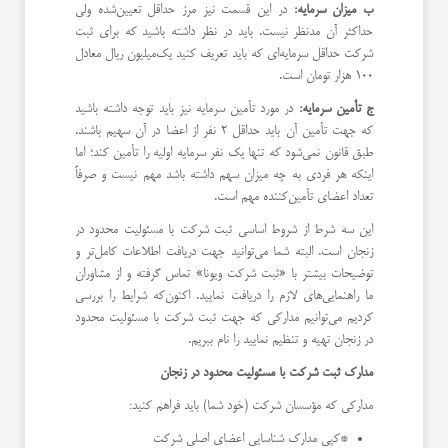
ب میزان سرمایه:
در این قسمت نیز مرز حداقل تعیین‌شده ولی
حداکثر آن مدنظر نیست. باید در نظر داشته باشید که برای ثبت
شرکت حداقل سرمایه‌ای که باید تعریف کنید یک‌میلیون ریال معادل
100 هزار تومان است.
ج تأمین سرمایه:
در مورد تأمین سرمایه نیز باید توجه داشته باشید
که جهت تأمین آن باید حداقل 2 نفر از اعضا در آن سهیم باشند.
طبق قانون نمی‌شود که تنها یک نفر سرمایه اولیه را تأمین کند؛ اما
اینکه هر فردی به چه میزان سهم داشته باشد مهم نیست و صرفاً
تعداد اعضای تأمین‌کننده مهم است.
این سه شرط از شروط اساسی ثبت شرکت با مسئولیت محدود در
زنجان است. البته شما می‌توانید جهت دریافت اطلاعات کامل‌تر و
توضیحات بیشتر با «ثبت شرکت ویونا» تماس گرفته و از مشاوران
ما راهنمایی‌های لازم را دریافت نمایید. اکنون‌که شرایط را بررسی
کردیم می‌توانیم مدارکی که جهت ثبت شرکت با مسئولیت محدود
در زنجان تهیه و تنظیم نمایید را نام ببریم.
مدارک ثبت شرکت با مسئولیت محدود در زنجان
مدارکی که مؤسسان شرکت (خود شما) باید فراهم کنید:
*کپی مدارک شناسایی اعضای اصلی شرکت