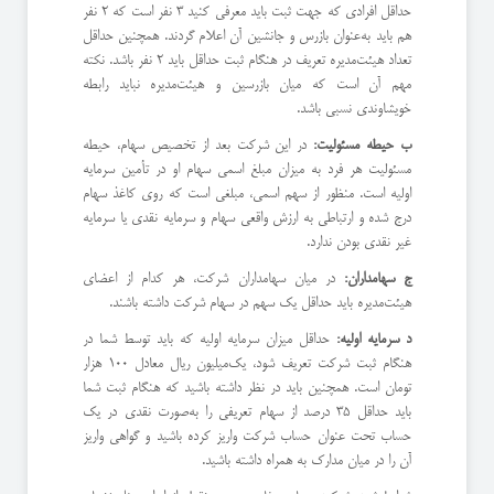
حداقل افرادی که جهت ثبت باید معرفی کنید 3 نفر است که 2 نفر
هم باید به‌عنوان بازرس و جانشین آن اعلام گردند. همچنین حداقل
تعداد هیئت‌مدیره تعریف در هنگام ثبت حداقل باید 2 نفر باشد. نکته
مهم آن است که میان بازرسین و هیئت‌مدیره نباید رابطه
خویشاوندی نسبی باشد.
ب حیطه مسئولیت:
در این شرکت بعد از تخصیص سهام، حیطه
مسئولیت هر فرد به میزان مبلغ اسمی سهام او در تأمین سرمایه
اولیه است. منظور از سهم اسمی، مبلغی است که روی کاغذ سهام
درج شده و ارتباطی به ارزش واقعی سهام و سرمایه نقدی یا سرمایه
غیر نقدی بودن ندارد.
ج سهامداران:
در میان سهامداران شرکت، هر کدام از اعضای
هیئت‌مدیره باید حداقل یک سهم در سهام شرکت داشته باشند.
د سرمایه اولیه:
حداقل میزان سرمایه اولیه که باید توسط شما در
هنگام ثبت شرکت تعریف شود، یک‌میلیون ریال معادل 100 هزار
تومان است. همچنین باید در نظر داشته باشید که هنگام ثبت شما
باید حداقل 35 درصد از سهام تعریفی را به‌صورت نقدی در یک
حساب تحت عنوان حساب شرکت واریز کرده باشید و گواهی واریز
آن را در میان مدارک به همراه داشته باشید.