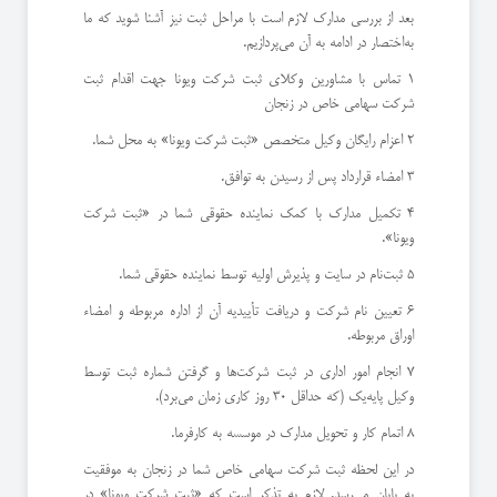
بعد از بررسی مدارک لازم است با مراحل ثبت نیز آشنا شوید که ما
به‌اختصار در ادامه به آن می‌پردازیم.
1 تماس با مشاورین وکلای ثبت شرکت ویونا جهت اقدام ثبت
شرکت سهامی خاص در زنجان
2 اعزام رایگان وکیل متخصص «ثبت شرکت ویونا» به محل شما.
3 امضاء قرارداد پس از رسیدن به توافق.
4 تکمیل مدارک با کمک نماینده حقوقی شما در «ثبت شرکت
ویونا».
5 ثبت‌نام در سایت و پذیرش اولیه توسط نماینده حقوقی شما.
6 تعیین نام شرکت و دریافت تأییدیه آن از اداره مربوطه و امضاء
اوراق مربوطه.
7 انجام امور اداری در ثبت شرکت‌ها و گرفتن شماره ثبت توسط
وکیل پایه‌یک (که حداقل 30 روز کاری زمان می‌برد).
8 اتمام کار و تحویل مدارک در موسسه به کارفرما.
در این لحظه ثبت شرکت سهامی خاص شما در زنجان به موفقیت
به پایان می‌رسد. لازم به تذکر است که «ثبت شرکت ویونا» در