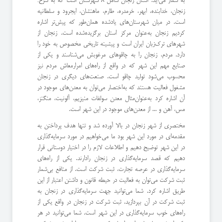
به شمار می‌آید. استان زنجان شامل 8 شهرستان است که به شرح:
زنجان، خدابنده، ابهر، خرمدره، طارم، ماهنشان، ایجرود و سلطانیه
است. در میان شهرستان‌های یادشده همان‌طور که پیش‌تر اشاره
کردیم زنجان به‌عنوان مرکز استان برگزیده‌شده است. زنجان از
شهرهای ترک‌زبان ایران است و پیشینه تاریخی مخصوص به خود را
دارد. مردم، زنجان را به چاقوهای مرغوبش می‌شناسند و یکی از
صنایع مهم این شهر که در واقع از راه‌های امرارمعاش مردم نیز
محسوب می‌شود تولید چاقو است. صنعت‌های دیگری در زنجان
مشغول فعالیت هستند که به‌اختصار می‌توان به معدن‌های موجود در
آن اشاره کرد به‌عنوان‌مثال معدن سولفات منیزیم، آلونیت، منگنز،
مس، آهن و ... از معدن‌های موجود در این شهر است.
مختصری از شهر زنجان در بالا آورده شد و تنها هدف پرداختن به
مقدمه‌ای در مورد این شهر بود ما می‌خواهیم در مورد سرمایه‌گذاری
در این شهر توضیح دهیم و اطلاعات لازم را در اختیار دوستانی قرار
دهیم که قصد سرمایه‌گذاری در زنجان رادارند. یکی از راه‌های
سرمایه‌گذاری در عرصه تجارت، ثبت شرکت است. از منافع بی‌شمار
ثبت شرکت می‌توان به فعالیت در حیطه قانون و داشتن اعتبار از این
طریق اشاره کرد. شما می‌توانید جهت سرمایه‌گذاری در زنجان به
ثبت شرکت در آن بپردازید. ثبت شرکت در زنجان در واقع یکی از
راه‌های خوب سرمایه‌گذاری در این شهر است. شما می‌توانید در هر