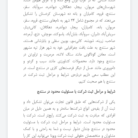
است. استانی که در غرب ایران واقع شده و با عراق هم‌مرز است.
شهرستان‌های مریوان، بیجار، دهگلان، دیواندره، سروآباد، سقز،
سنندج، قروه، کامیاران و بانه ده شهرستان کردستان را تشکیل
می‌دهند که در مجموع شامل 24 شهر به نام‌های سنندج، قروه، سقز،
مریوان، بانه، کامیاران، بیجار، دیواندره، دهگلان، کانی‌دینار،
سریش‌آباد، دلبران، سروآباد، بلبان‌آباد، یاسوکند، موچش، دزج، آرمرده،
صاحب، زرینه، شویشه، کانی‌سور، بویین سفلی و بابارشانی هستند.
شهر سنندج به علت بافت جغرافیایی خود به شهر هزار تپه مشهور
است. معادن گوناگونی مانند سنگ لاشه، مرمریت و تراورتن در
سنندج وجود دارد. محصولات کشاورزی مانند سیب و گردو و
دام‌پروری مانند عسل از دیگر فرصت‌های کاری در سنندج است. در
این مطلب سعی داریم درباره‌ی شرایط و مراحل ثبت شرکت در
سنندج با هم صحبت کنیم.
شرایط و مراحل ثبت شرکت با مسئولیت محدود در سنندج
یکی از شرکت‌هایی که طبق قانون تجارت می‌توان تشکیل داد و
ثبت آن از بقیه‌ی انواع شرکت‌ها ساده‌تر و به همین دلیل در میان
افرادی که مبادرت به ثبت شرکت می‌کنند رایج‌تر است، شرکت با
مسئولیت محدود است. شرایط و مراحل ثبت شرکت با مسئولیت
محدود در سنندج چندان دشوار نیست و شما به راحتی و با کمک
مشاوران و متخصصان حقوقی ثبت شرکت ویونا می‌توانید این کار را