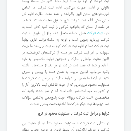
ثبت شرکت در کرج نیز مانند دیگر نقاط کشور طی سلسله روابط
قانونی و اداری صورت می‌گیرد. اداره ثبت شرکت در تمامی
شهرستان‌های استان البرز واقع‌شده و همه تحت نظارت اداره کل
استان یعنی اداره ثبت شرکت کرج مشغول فعالیت هستند. شما در
هر نقطه از استان که بخواهید شرکتی را ثبت کنید کافی است به
اداره
ثبت شرکت
همان منطقه متصل شده و از آن طریق به ثبت
شرکت بپردازید بدیهی است با توجه به سلسله‌مراتب اداری نهایتاً
ثبت شرکت شما در اداره ثبت شرکت کرج به ثبت می‌رسد؛ اما جهت
سهولت در امر ثبت شرکت هر دسته از شرکت‌های تعریف‌شده در
قانون تجارت مراحل و مدارک و همچنین شرایط مخصوص به خود
را دارد و شما که قصد ثبت شرکت در هر یک از دسته‌ها را داشته
باشید می‌توانید قوانین مربوط به همان دسته را بررسی و سپری
کنید. در اینجا ما به بررسی شرایط مدارک و مراحل ثبت شرکت با
مسئولیت محدود می‌پردازیم که از حیث تقاضای ثبت بالاترین آمار را
در کشور به خود اختصاص داده است اما در نظر داشته باشید که
متخصصان «ثبت شرکت ویونا» جهت پاسخ‌دهی به‌تمامی سؤالات
شما درزمینهٔ ثبت دیگر شرکت‌ها آماده‌به‌خدمت رسانی هستند.
شرایط و مراحل ثبت شرکت با مسئولیت محدود در کرج
در ابتدای ثبت شرکت با مسئولیت محدود ابتدا باید از ماهیت این
شرکت و تعریف ارائه‌شده آن توسط قانون در عرصه تجارت مطلع