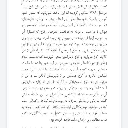
جداسازی تعدادی از شهرستان‌های تهران و تشکیل یک استان جدید
تحت عنوان استان البرز، استان البرز با مرکزیت شهرستان کرج رسماً
در سال 1389 تشکیل گردید؛ اما این باعث نمی‌شود که تصور کنیم
کرج و یا دیگر شهرستان‌های این استان پیشینه تاریخی ندارند تازه
تأسیس هستند. کرج یکی از شهرهای قدمت دار ایران بخصوص در
دوران قاجار است. با توجه به موقعیت جغرافیای کرج که استقرار آن
بر سر راه ارتباطی پایتخت و تبریز را به وجود آورده بود و آب‌وهوای
دلپذیر آن موجب شده بود کرج موردتوجه درباریان قرار بگیرد و از این
شهر به‌عنوان یکی از مناطق تفریحی استفاده کنند. نمونه‌هایی از این
کاخ‌ها کاخ مروارید و کاخ ناصرالدین‌شاهی شهرستانک هستند. تعداد
زیادی از تفرج‌گاه‌ها و کاخ‌های تفریحی در این شهر بنا شد تا خانواده
سلطنتی جهت تفریح از آن‌ها استفاده کنند؛ اما استان البرز جهت
تشکیل علاوه بر کرج مشتمل بر 5 شهرستان دیگر شد و این 5
شهرستان به شرح ساوجبلاغ، نظرآباد، طالقان، اشتهارد و فردیس
است؛ اما کرج به سبب نزدیکی به پایتخت و همچنین تازه تأسیسی
آن و با توجه به اینکه از تمامی اقشار ایران در این منطقه ساکن
گشته‌اند یکی از مناطق موردتوجه مؤسسان شرکت‌ها و کسانی است
که می‌خواهید سرمایه‌گذاری آینده‌نگر بکنند. اگر شما هم با توجه به
مطالب فوق و یا با پیش‌زمینه قبلی تمایل به سرمایه‌گذاری در کرج
دارید مطالب زیر برایتان مفید فایده خواهد بود.