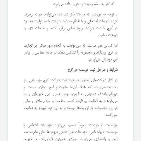
کار به اتمام رسیده و تحویل داده می‌شود.
با توجه به مواردی که در بالا ذکر شد شما می‌توانید جهت برطرف
کردم ابهامات احتمالی و یا اقدام به ثبت شرکت با مسئولیت محدود
در کرج با ثبت شرکت ویونا تماس برقرار کنید و خدمات لازم را
دریافت نمایید.
اما کسانی هم هستند که می‌خواهند به انجام امور دیگر جز تجارت
در کرج بپردازند و مجموعه را تشکیل دهند در ادامه مطالبی را برای
این دوستان می‌آوریم.
شرایط و مراحل ثبت موسسه در کرج
در کنار شرکت‌های تجاری در اداره ثبت شرکت کرج مؤسساتی نیز
به ثبت می‌رسند که هدف آن‌ها تجارت و امور تجاری نیست و
درواقع باهدف دستیابی به اموری چون علمی ادبی خیریه‌ای و ...
می‌خواهند به فعالیت بپردازند. کسب منفعت و منافع مادی و مالی
در این مؤسسات جز اولویت‌ها نیست و به این دید شروع به فعالیت
نمی‌کنند.
مؤسسات به دودسته عموماً تقسیم می‌شوند. مؤسسات انتفاعی و
مؤسسات غیرانتفاعی. مؤسسات غیرانتفاعی درزمینهٔ های عام‌المنفعه
ثبت و راه‌اندازی می‌شوند. مواردی همچون قرض‌الحسنه، خیریه،