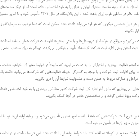
 در کنار زمین حاصل خیز از علل رونق کشاورزی در این منطقه به شمار می‌آید. تولید محصولات کشاورزی
 استان با عراق رتبه نخست صادران ایران و عراق را به خود اختصاص داده است؛ اما از دیگر صنعت‌ه
ان باعث شده تا این پالایشگاه در سال 1301 تأسیس شود و تا امروز مشغول فعالیت باشد.
فتن هر دلیل شخصی دیگری که هر فرد می‌تواند داشته باشد ممکن است که شما ترغیب به سرمایه‌گذاری در
رار بگیرد.
می‌گیرد و درواقع در هرکدام از شهرستان‌ها و یا حتی بخش‌ها اداره ثبت شرکت همان منطقه احداث‌ش
 استان یعنی اداره ثبت شرکت کرمانشاه تأیید و بایگانی می‌گردد. درواقع به زبان ساده‌تر، تمامی 
م فعالیت بپردازید و اختیاراتی را به دست می‌آورید که طبیعتاً در شرایط مغایر آن نخواهید داشت. همچن
 مراحل و مدارک مربوط به همان دسته و مشمولیت شرایط آن را دربر بگیرید.
یی می‌پردازیم که طبق آمار اداره کل ثبت شرکت کشور متقاضی بیشتری را به خود اختصاص داده‌ان
بت شرکت ویونا تماس گرفته و از متخصصان حاضر در آنجا کمک بگیرید.
دین شرح است: شرکت‌هایی که باهدف انجام امور تجاری تأسیس می‌شود و سرمایه اولیه آن‌ها توسط 
میزان سهم آن‌ها در تأمین سرمایه است.
 محدود در کرمانشاه اقدام کند باید شرایط اولیه آن را داشته باشد. این شرایط به‌اختصار در ادامه 