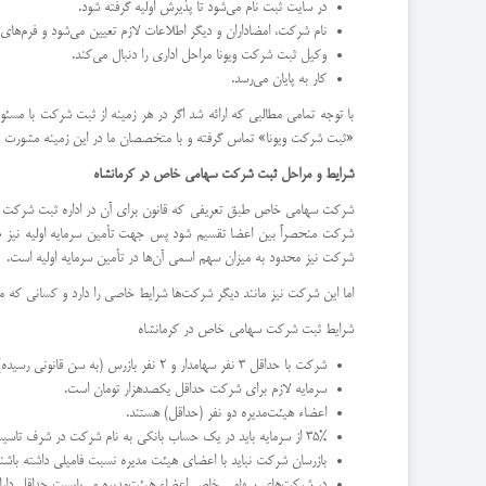
در سایت ثبت نام می‌شود تا پذیرش اولیه گرفته شود.
نام شرکت، امضاداران و دیگر اطلاعات لازم تعیین می‌شود و فرم‌های
وکیل ثبت شرکت ویونا مراحل اداری را دنبال می‌کند.
کار به پایان می‌رسد.
با توجه تمامی مطالبی که ارائه شد اگر در هر زمینه از ثبت شرکت با مسئول
«ثبت شرکت ویونا» تماس گرفته و با متخصصان ما در این زمینه مشورت کنی
شرایط و مراحل ثبت شرکت سهامی خاص در کرمانشاه
شرکت سهامی خاص طبق تعریفی که قانون برای آن در اداره ثبت شرکت ارائ
شرکت منحصراً بین اعضا تقسیم شود پس جهت تأمین سرمایه اولیه نیز 
شرکت نیز محدود به میزان سهم اسمی آن‌ها در تأمین سرمایه اولیه است.
اما این شرکت نیز مانند دیگر شرکت‌ها شرایط خاصی را دارد و کسانی که
شرایط ثبت شرکت سهامی خاص در کرمانشاه
شرکت با حداقل 3 نفر سهامدار و 2 نفر بازرس (به سن قانونی رسیده) که یکی بازرس اصلی و یکی بازرس علی البدل می‌باشد تشکیل می‌گردد.
سرمایه لازم برای شرکت حداقل یکصدهزار تومان است.
اعضاء هیئت‌مدیره دو نفر (حداقل) هستند.
35% از سرمایه باید در یک حساب بانکی به نام شرکت در شرف تاسیس واریز شود.
بازرسان شرکت نباید با اعضای هیئت مدیره نسبت فامیلی داشته باشند
در شرکت‌های سهامی خاص اعضاء هیئت‌مدیره می‌بایست حداقل دارا