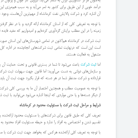
به‌عنوان مرکز کشاورزی ایران به شمار می‌آید. نیروی کار جوان و پرتوان
درآمد خوبی از این طریق برای کشور به ثمر می‌آید و به سبب هم‌مرزی این
آن اشاره کرد و شرکت پالایش نفت کرمانشاه از مهم‌ترین آن‌هاست. وجود نفت خام در مناطق غرب ایر
با توجه به تعریفی کلی که از استان کرمانشاه ارائه گردید و با در نظر گر
زمینه را در این مطلب برایتان گردآوری کرده‌ایم و امیدواریم که مفید فایده ق
ثبت شرکت در کرمانشاه هم‌اکنون در تمامی شهرستان‌های این استان صورت 
است این است که درنهایت تمامی ثبت شرکت‌های انجام‌شده در اداره کل ثبت
مشغول به فعالیت هستند.
اما
ثبت شرکت
باعث می‌شود تا شما در بستری قانونی و تحت حمایت آن به انجا
قرارداده و شرکت مدنظر شما در هر دسته که قرار بگیرد جهت ثبت آن باید
با توجه به عمومیت مطلب و همچنین اختصار آن ما به بررسی کلی شرکت‌ها
از دیگر دسته‌ها و یا حتی مواردی که اینجا اشاره می‌شود می‌توانید با ث
شرایط و مراحل ثبت شرکت با مسئولیت محدود در کرمانشاه
تعریف کلی که طبق قانون برای شرکت‌های با مسئولیت محدود ارائه‌شده ب
تقسیم شدن و اختصاص به افراد را ندارد و حیطه مسئولیت افراد محدود به 
با توجه به تعریف کلی ارائه‌شده هرکس که بخواهد جهت ثبت شرکت با مسئولیت