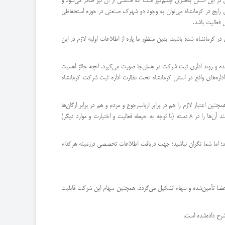
 در این استان به‌قدری چشم‌گیر است که قسمتی از آن نیز صادر می‌شود و
ای رایج در کرمانشاه می‌توان به وجود دو شهرک صنعتی در حوزه استحفاظی
 کرمانشاه شده باشید. بدین منظور ما پاره از اطلاعات اولیه لازم در این
ده و روند اداری ثبت شرکت در همان‌جا صورت می‌گیرد. آنچه حائز اهمیت
اداره‌های واقع در استان کرمانشاه تحت نظارت اداره ثبت شرکت کرمانشاه
ین اعتبار لازم را هم در برابر ارباب‌رجوع و مردم و هم در برابر ارگان‌ها
و سازمان‌های دولتی به دست می‌آورید؛ اما قانون جهت سهولت ثبت شرکت برای ادارات ثبت شرکت و با توجه به گسترگی حیطه فعالیت‌هایی که شرکت‌ها می‌توانید داشته باشند آن‌ها را در 8 دسته (با توجه به حیطه فعالیت و اختیارت و موارد دیگر)
د؛ اما شما نگران نباشید؛ جهت دریافت اطلاعات تخصصی درزمینه هرکدام
اعضا تأمین‌شده و سهام تشکیل می‌گردد. همچنین سهام این شرکت قابلیت
شرح داده‌شده است.