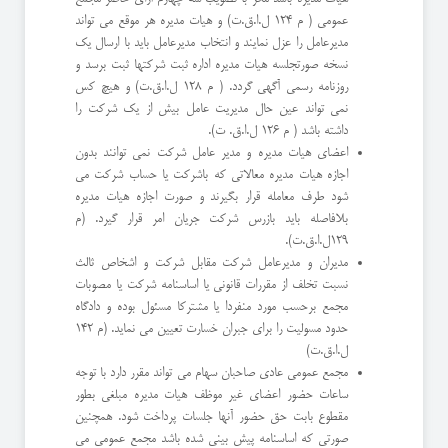
عمومی ( م ١٢٤ ل.ا.ق.ت) و هیات مدیره هر موقع می تواند
مدیرعامل را عزل نمایند و انتخاب مدیرعامل باید با ارسال یك
نسخه صورتجلسه هیات مدیره اداره ثبت شركتها ثبت برسد و
روزنامه رسمی آگهی گردد. ( م ١٢٨ ل.ا.ق.ت) و هیچ كس
نمی تواند عین حال مدیریت عامل بیش از یك شركت را
داشته باشد ( م ١٢٦ ل.ا.ق. ت).
اعضای هیات مدیره و مدیر عامل شركت نمی توانند بدون
اجازه هیات مدیره معالاتی كه باشركت یا حساب شركت می
شود طرف معامله قرار بگیرند و صورت اجازه هیات مدیره
بلافاصله باید بازرس شركت جریان امر قرار گیرد. (م
١٢٩ل.ا.ق.ت).
مدیران و مدیرعامل شركت مقابل شركت و اشخاص ثالث
نسبت تخلف از مقررات قانونی یا اساسنامه شركت یا مصوبات
مجمع برحسب مورد منفردا یا مشتركا مسئول بوده و دادگاه
حدود مسولیت را برای جبران خسارت تعیین می نماید. (م ١٤٢
ل.ا.ق.ت)
مجمع عمومی عادی صاحبان سهام می تواند مقرر دارد با توجه
ساعات حضور اعضای غیر موظف هیات مدیره مبلغی بطور
مقطوع بابت حق حضور آنها جلسات پرداخت شود. همچنین
صورتی كه اساسنامه پیش بینی شده باشد مجمع عمومی می