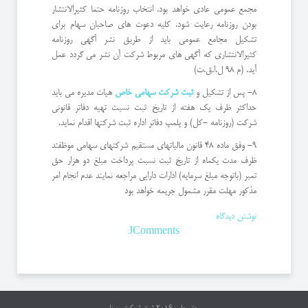
مجمع عمومی عادی خواهد بود. انتخاب روزنامه حتما كثیرالانتشار
بودن روزنامه رعایت شود. كلیه دعوت های صاحبان سهام برای
تشكیل مجامع عمومی باید از طریق نشر آگهی روزنامه
كثیرالانتشاری كه آگهی های مربوط شركت آن نشر می گردد عمل
آید. (م ٩٨ ل.ا.ق.ت)
٨- پس از تشكیل و
ثبت شركت سهامی خاص
هیات مدیره می باید
حداكثر ظرف یك هفته از تاریخ ثبت نسبت تهیه دفاتر قانونی
شركت (روزنامه -كل) و پلمپ دفاتر اداره ثبت شركتها اقدام نماید.
٩- وفق ماده ٤٨ قانون مالیاتهای مستقیم شركتهای سهامی موظفند
ظرف مدت یكماه از تاریخ ثبت نسبت پرداخت مبلغ دو هزار حق
تمبر (باتوجه مبلغ سرمایه) ادارات دارایی مراجعه نمایند عدم انجام امر
مذكور مهلت مقرر مشمول جریمه خواهد بود
نوشتن دیدگاه
JComments