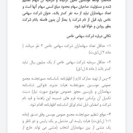
منحصرا توسط مؤسسین تامین گردیده و سرمایه آن سهام تقسیم
شده و مسئولیت صاحبان سهام محدود مبلغ اسمی سهام آنها است و
تعداد سهامداران نباید از سه نفر كمتر باشد. عنوان شركت سهامی
خاص باید قبل از نام شركت یا بعداز آن بدون فاصله بانام شركت
بطور روشن و خوانا قید شود.
نكاتی درباره شركت سهامی خاص
1- حداقل تعداد سهامداران شركت سهامی خاص ٣ نفر میباشد (
ماده ٣ ل.ا.ق.ت)
2- حداقل سرمایه شركت سهامی خاص از یك میلیون ریال نباید
كمتر باشد ( ماده ٥ ل.ا.ق)
3-پس از تهیه مدارك لازم ( اظهارنامه ،اساسنامه ،صورتجلسه مجمع
عمومی موسسین ،صورتجلسه هیات مدیره، فتوكپی شناسنامه
سهامداران و بازرسین ،مجوز خصوص موضوع صورت نیاز) نسبت
تكمیل آن براساس نمونه فرم های ضمیمه این راهنما و قید نام
شركت و امضای ذیل تمام اوراق اساسنامه اظهارنامه اقدام شود.
٤- موقع تنظیم صورتجلسه مجمع عمومی موسس وفق دستور (ماده
١٠١ ل.ا.ق.ت) هیات رئیسه ای مشتمل بر یك رئیس و دو ناظر و
یك منشی از بین سهامداران انتخاب (منشی می تواند خارج از