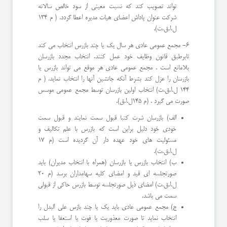
تواند تصویب كند كه نسبت معینی از سود خالص سالانه
شركت عنوان پاداش اعضای هیات مدیره اعطا گردد. ( م ١٣٤
ل.ا.ق.ت).
٦- مجمع عمومی عادی هر سال یك یا چند بازرس انتخاب می كند
تابرطبق قانون وظایف خود عمل كنند. انتخاب مجدد بازرسان
بلامانع است . مجمع عمومی عادی هر موقع می تواند بازرس یا
بازرسان را عزل كند بشرط آنكه جانشین آنها را انتخاب نماید. ( م
١٤٤ ل.ا.ق.ت) انتخاب اولین بازرسان توسط مجمع عمومی موسس
صورت می گیرد . (م ١٤٥ل.ا.ق).
الف) بازرسان شرت كتبا قبول سمت نمایند و قبول سمت
خودی خود دلیل براین است كه بازرس با علم تكالیف و
مسئولیت های خود عهده دار آن گردیده است (م ١٧
ل.ا.ق.ت).
ب) انتخاب بازرس یا بازرسان (همراه با انتخاب مدیران) باید
صورتجلسه ای قید و امضای كلیه سهامداران برسد (م ٢٠
ل.ا.ق.ت) امضای ذیل صورتجلسه توسط بازرس حاكی از قبولی
سمت می باشد.
ج) مجمع عمومی عادی باید یك یا چند بازس علی البدل را
انتخاب نماید تا صورت معذوریت یا فوت یا استعفا یا سلب