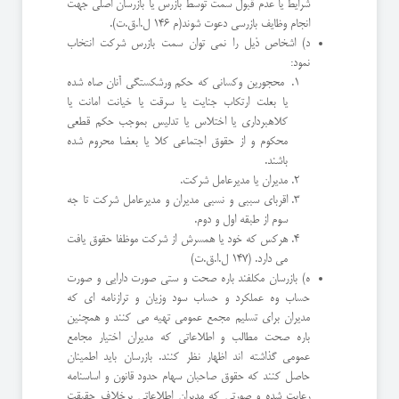
شرایط یا عدم قبول سمت توسط بازرس یا بازرسان اصلی جهت
انجام وظایف بازرسی دعوت شوند(م ١٤٦ ل.ا.ق.ت).
د) اشخاص ذیل را نمی توان سمت بازرس شركت انتخاب
نمود:
محجورین وكسانی كه حكم ورشكستگی آنان صاه شده
یا بعلت ارتكاب جنایت یا سرقت یا خیانت امانت یا
كلاهبرداری یا اختلاس یا تدلیس بموجب حكم قطعی
محكوم و از حقوق اجتماعی كلا یا بعضا محروم شده
باشند.
مدیران یا مدیرعامل شركت.
اقربای سببی و نسبی مدیران و مدیرعامل شركت تا جه
سوم از طبقه اول و دوم.
هركس كه خود یا همسرش از شركت موظفا حقوق یافت
می دارد. (١٤٧ ل.ا.ق.ت)
ه) بازرسان مكلفند باره صحت و ستی صورت دارایی و صورت
حساب وه عملكرد و حساب سود وزیان و ترازنامه ای كه
مدیران برای تسلیم مجمع عمومی تهیه می كنند و همچنین
باره صحت مطالب و اطلاعاتی كه مدیران اختیار مجامع
عمومی گذاشته اند اظهار نظر كنند. بازرسان باید اطمینان
حاصل كنند كه حقوق صاحبان سهام حدود قانون و اساسنامه
رعایت شده و صورتی كه مدیران اطلاعاتی برخلاف حقیقت