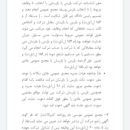
مقرر اساسنامه شركت بازرس یا بازرسانی را انتخاب تا وظایف
مربوط را تا انتخاب بازرس وسیله مجمع عمومی انجام دهند و
تصمیم رئیس دادگاه غیر قابل شكایت است . ( مستفاد از م
١٥٣ ل.ا.ق.ت) و بازرس یا بازرسان مقابل شركت و اشخاص
ثالث نسبت تخلفاتی كه انجام وظایف خود مرتكب می شوند
طبق قواعد عمومی مربوط مسئولیت مدنی مسئول جبران
خسارت خواهند بود.(م ١٥٤ ل.ا.ق.ت) و بازرس یا بازرسان نمی
توانند معاملاتی كه با شركت یا حساب شركت انجام می گیرد
بطور مستقیم یا غیر مستقیم ذینفع شوند (م ١٥٦ ل.ا.ق.ت) و
تعیین حق الزحمه بازرس یا بازرسان با مجمع عمومی عادی
خواهد بود (م ١٥٥ ل.ا.ق.ت).
ط) چنانچه هیات مدیره مجمع عمومی عادی سالانه را موعد
مقرر دعوت نكند بازرس یا بازرسان شركت مكلفند راسا اقدام
دعوت مجمع مزبور نمایند (م ٩١ ل.ا.ق.ت) هیات مدیره و
همچنین بازرس یا بازرسان شركت می توانند مواقع مقتضی
مجمع عمومی عادی را بطور فوق العاده دعوت نمایند این
صورت دستور جلسه باید اگهی دعوت قید شود.
٧- مجمع عمومی موسس نام روزنامه كثیرالانتشار كه هر گونه
آگهی راجع شركت آن منتشر خواهد شد تعیین می نماید (مستفاد از
بند ٥ ماده ٢٠ ل.ا.ق.ت) این وظیفه پس از تشكیل شركت بعهده