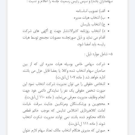
سهامداران باشد) و سپس رئیس رسمیت جلسه را اعلام و نسبت :
الف) تصویب اساسنامه
ب) انتخاب هیات مدیره
ج) انتخاب بازرسان
د) انتخاب روزنامه كثیرالانتشار جهت ج آگهی های شركت
اقدام می نماید و ذیل صورتجلسه مصوبات مجمعع توسط هیات
رئیسه باید امضا شود.
٥- شامل موارد ذیل :
شركت سهامی خاص بوسیله هیات مدیره ای كه از بین
صاحبان سهام انتخاب شده وكلا یا بعضا قابل عزل می باشند
اداره خواهد شد ( ماده ١٠٧ ل.ا.ق.ت)
اشخاص حقوقی را می توان مدیریت شركت انتخاب نمود این
صورت شخص حقوقی یك نفر را نمایندگی دائمی خود جهت
انجام وظایف مدیریت معرفی می‌نماید. ( ماده ١١٠ ل.ا.ق.ت).
محجورین و ورشكستگان ومرتكبین جنایت سرقت خیانت
امانت كلاهبرداری اختلاس تدلیس كه موجب حكم قطعی
دادگاه محكوم شده باشند نمی توانند مدیریت شكرت انتخاب
شوند ( ماده ١١١ ل.ا.ق.ت).
صورتی كه مدیری هنگام انتخاب مالك تعداد سهام لازم عنوان