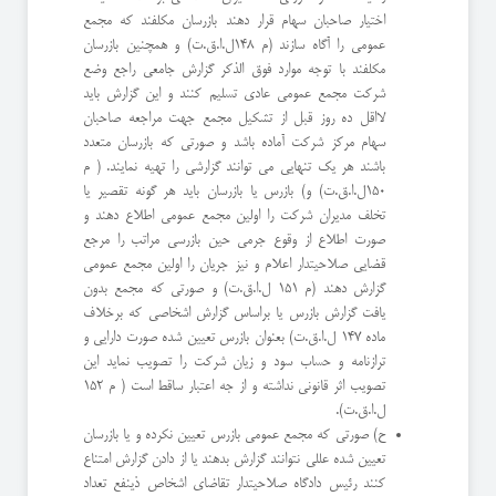
اختیار صاحبان سهام قرار دهند بازرسان مكلفند كه مجمع
عمومی را آگاه سازند (م ١٤٨ل.ا.ق.ت) و همچنین بازرسان
مكلفند با توجه موارد فوق الذكر گزارش جامعی راجع وضع
شركت مجمع عمومی عادی تسلیم كنند و این گزارش باید
لااقل ده روز قبل از تشكیل مجمع جهت مراجعه صاحبان
سهام مركز شركت آماده باشد و صورتی كه بازرسان متعدد
باشند هر یك تنهایی می توانند گزارشی را تهیه نمایند. ( م
١٥٠ل.ا.ق.ت) و) بازرس یا بازرسان باید هر گونه تقصیر یا
تخلف مدیران شركت را اولین مجمع عمومی اطلاع دهند و
صورت اطلاع از وقوع جرمی حین بازرسی مراتب را مرجع
قضایی صلاحیتدار اعلام و نیز جریان را اولین مجمع عمومی
گزارش دهند (م ١٥١ ل.ا.ق.ت) و صورتی كه مجمع بدون
یافت گزارش بازرس یا براساس گزارش اشخاصی كه برخلاف
ماده ١٤٧ ل.ا.ق.ت) بعنوان بازرس تعیین شده صورت دارایی و
ترازنامه و حساب سود و زیان شركت را تصویب نماید این
تصویب اثر قانونی نداشته و از جه اعتبار ساقط است ( م ١٥٢
ل.ا.ق.ت).
ح) صورتی كه مجمع عمومی بازرس تعیین نكرده و یا بازرسان
تعیین شده عللی نتوانند گزارش بدهند یا از دادن گزارش امتناع
كنند رئیس دادگاه صلاحیتدار تقاضای اشخاص ذینفع تعداد