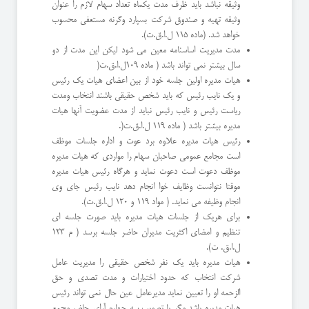
وثیقه نباشد باید ظرف مدت یكماه تعداد سهام لازم را عنوان
وثیقه تهیه و صندوق شركت بسپارد وگرنه مستعفی محسوب
خواهد شد. (ماده ١١٥ ل.ا.ق.ت).
مدت مدیریت اساسنامه معین می شود لیكن این مدت از دو
سال بیشتر نمی تواند باشد ( ماده ١٠٩ل.ا.ق.ت(
هیات مدیره اولین جلسه خود از بین اعضای هیات یك رئیس
و یك نایب رئیس كه باید شخص حقیقی باشند انتخاب ومدت
ریاست رئیس و نایب رئیس نباید از مدت عضویت آنها هیات
مدیره بیشتر باشد ( ماده ١١٩ ل.ا.ق.ت(.
رئیس هیات مدیره علاوه برد عوت و اداره جلسات موظف
است مجامع عمومی صاحبان سهام را مواردی كه هیات مدیره
موظف دعوت است دعوت نماید و هرگاه رئیس هیات مدیره
موقتا نتوانست وظایف خوا انجام دهد نایب رئیس جای وی
انجام وظیفه می نماید. ( مواد ١١٩ و ١٢٠ ل.ا.ق.ت).
برای هریك از جلسات هیات مدیره باید صورت جلسه ای
تنظیم و امضای اكثریت مدیران حاضر جلسه برسد ( م ١٢٣
ل.ا.ق. ت).
هیات مدیره باید یك نفر شخص حقیقی را مدیریت عامل
شركت انتخاب كه حدود اختیارات و مدت تصدی و حق
الزحمه او را تعیین نماید مدیرعامل عین حال نمی تواند رئیس
هیات مدیره باشد مگر با تصویب سه چهارم آرای حاضر مجمع