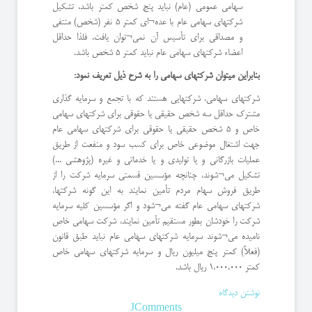
سهامی عمومی (عام) نباید پنج شخص کمتر باشد، تشکیل
شرکتهای سهامی عام با عده¬ای کمتر 5 نفر (شخص) منتفی
و مصداقی برای تأسيس آن نمی¬توان یافت. فلذا حداقل
اعضاء شرکتهای سهامی عام نباید کمتر 5 شخص باشد.
بنابراین میتوان شرکتهای سهامی را به شرح ذیل تعریف نمود:
شرکتهای سهامی، شرکتهایی هستند که با تجمع و سرمایه گذاری
مشترک حداقل سه شخص حقیقی یا حقوقی برای شرکتهای سهامی
خاص و 5 شخص حقیقی یا حقوقی برای شرکتهای سهامی عام
جهت اشتغال موضوعی خاص برای کسب سود و منفعت از طریق
عملیات بازرگانی و یا تولیدی و یا خدماتی و غیره (پژوهشی ...)
تشکیل می¬شوند، چنانچه مؤسسين قسمتى سرمایه شرکت را از
طریق فروش سهام مردم تأمين نمايند به این گونه شرکتها،
شرکتهای سهامی عام گفته می¬شود و اگر مؤسسين کلیه سرمایه
شرکت را خودشان بطور مستقیم تأمين نمايند، شرکت سهامی خاص
نامیده می¬شوند سرمایه شرکتهای سهامی عام نباید طبق قانون
(فعلاً) کمتر پنج میلیون ریال و سرمایه شرکتهای سهامی خاص
کمتر 1،000،000 ریال باشد.
نوشتن دیدگاه
JComments