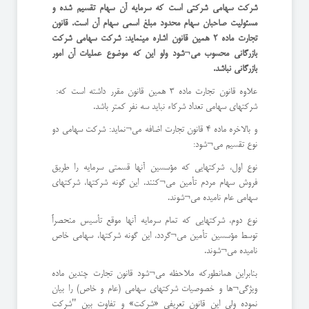
شرکت سهامی شرکتی است که سرمایه آن سهام تقسیم شده و
مسئولیت صاحبان سهام محدود مبلغ اسمی سهام آن است. قانون
تجارت ماده 2 همین قانون اشاره مینماید: شرکت سهامی شرکت
بازرگانی محسوب می¬شود ولو این که موضوع عملیات آن امور
بازرگانی نباشد.
علاوه قانون تجارت ماده 3 همین قانون مقرر داشته است که:
شرکتهای سهامی تعداد شرکاء نباید سه نفر کمتر باشد.
و بالاخره ماده 4 قانون تجارت اضافه می¬نماید: شرکت سهامی دو
نوع تقسیم می¬شود:
نوع اول، شرکتهایی که مؤسسین آنها قسمتی سرمایه را طریق
فروش سهام مردم تأمين می¬کنند. این گونه شرکتها، شرکتهای
سهامی عام نامیده می¬شوند.
نوع دوم، شرکتهایی که تمام سرمایه آنها موقع تأسيس منحصراً
توسط مؤسسين تأمين می¬گردد، این گونه شرکتها، سهامی خاص
نامیده می¬شوند.
بنابراین همانطورکه ملاحظه می¬شود قانون تجارت چندین ماده
ویژگی¬ها و خصوصیات شرکتهای سهامی (عام و خاص) را بیان
نموده ولی این قانون تعریفی «شرکت» و تفاوت بین "شرکت