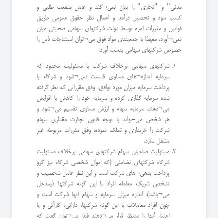
مدنی" و "تجاری" را بیان نمی¬کند و عامل منفعت طلبی و
کسب سود و تحصیل درآمد و اعمال نظر حقوق عمومی طریق
قوانین و مقررات آمره توسط دولت شرکتهای سهامی صحبتی میان
نمی¬آورد، معهذا با جمعبندی مواد فوق می¬توان استنتاجات ذیل را
خصوص شرکتهای سهامی بدست آورد.
شرکتهای سهامی برخلاف شرکت با مسئوليت محدود که
سرمایه اندازه¬های مساوی قسمت نمی¬شود و شرکاء با
پرداخت سرمایه میزان مورد توافق، وفق مقرراتی که نظر گرفته
شده سرمایه گذاری کرده و سرمایه خود را کاهش یا افزایش
می¬دهند، سرمایه سهام و ارزش مساوی تقسیم می¬شود و
هر شخص می-تواند با توجه قانون تجارت مقداری سهام
شرکت را خریداری و تملک نموده، وفق مقررات مربوطه غیر
منتقل سازد.
مسئوليت صاحبان سهام شرکتهای سهامی برخلاف مسئوليت
شركاء شرکتهای تضامنی (که اموال شخصی شرکاء نیز گرو
پرداخت بدهی¬های شرکت است و این نظر عامل شخصیت و
تشخص شریک معامله افراد با این گونه شرکتها ذیمدخل
می¬باشد)، اندازه میزان سرمایه و سهام آنها شرکت است و
چون افراد معاملات با این گونه شرکتها، دارائى، کارآئى و یا
اعتبار آنها را مدنظر قرار می¬دهند فلذا می¬توان گفت که