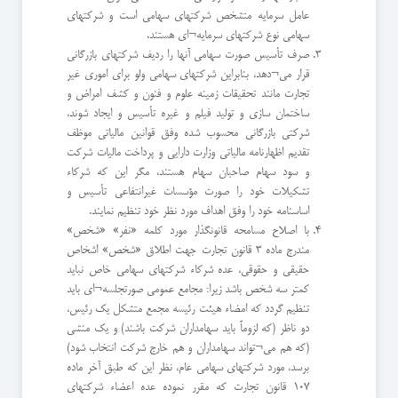
عامل سرمایه متشخص شرکتهای سهامی است و شرکتهای
سهامی نوع شرکتهای سرمایه¬ای هستند.
صرف تأسيس صورت سهامی آنها را ردیف شرکتهای بازرگانی
قرار می¬دهد، بنابراین شرکتهای سهامی ولو برای اموری غیر
تجارت مانند تحقیقات زمینه علوم و فنون و کشف امراض و
ساختمان سازی و تولید فیلم و غیره تأسيس و ایجاد شوند،
شرکتی بازرگانی محسوب شده وفق قوانین مالیاتی موظف
تقدیم اظهارنامه مالیاتی وزارت دارایی و پرداخت مالیات شرکت
و سود سهام صاحبان سهام هستند، مگر این که شرکاء
تشکیلات خود را صورت مؤسسات غیرانتفاعی تأسيس و
اساسنامه خود را وفق اهداف مورد نظر خود تنظیم نمایند.
با اصلاح مسامحه قانونگذار مورد کلمه «نفر» «شخص»
مندرج ماده 3 قانون تجارت جهت اطلاق «شخص» اشخاص
حقیقی و حقوقی، عده شرکاء شرکتهای سهامی خاص نباید
کمتر سه شخص باشد زیرا: مجامع عمومی صورتجلسه¬ای باید
تنظیم گردد که امضاء هیئت رئيسه مجمع متشكل یک رئيس،
دو ناظر (که لزوماً باید سهامداران شرکت باشند) و یک منشی
(که هم می¬تواند سهامداران و هم خارج شرکت انتخاب شود)
برسد، مورد شرکتهای سهامی عام، نظر این که طبق آخر ماده
107 قانون تجارت که مقرر نموده عده اعضاء شرکتهای