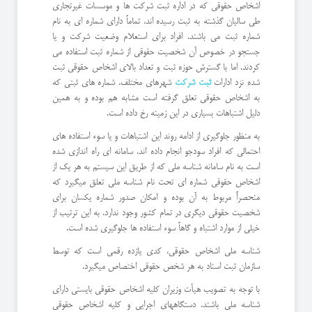
اشخاص حقوقی که در اداره ثبت شرکت ها و موسسات غیرتجاری
طی سالیان گذشته به ثبت رسیده اند، تماماً دارای شماره ای به نام
شماره ثبت می باشند. افراد برای استعلام وضعیت شرکت و یا
جستجو در خصوص آن شخصیت حقوقی از شماره ثبت استفاده می
کردند. اما با گسترش حوزه ثبت و تعداد بالای اشخاص حقوقی ثبت
شده نزد ادارات
ثبت شرکت
شهرهای مختلف، شماره های ثبتی که
به اشخاص حقوقی تعلق گرفته است مشابه هم بوده و به همین
دلیل اشتباهات بسیاری در این زمینه رخ داده است.
به منظور جلوگیری از ادامه روند این اشتباهات و یا سوء استفاده های
احتمالی که افراد سودجو انجام داده اند، سامانه ای راه اندازی شده
است به نام سامانه شناسه ملی که از طریق این سیستم به هر یک از
اشخاص حقوقی شماره ای تحت نام شناسه ملی تعلق میگیرد که
منحصراً مربوط به آن بوده و امکان صدور شماره یکسان برای
شخصیت حقوقی دیگری در تمام کشور وجود ندارد. به این ترتیب از
خیلی از موارد اشتباه و گاهاً سوء استفاده ها جلوگیری شده است.
شناسه ملی اشخاص حقوقی، کدی یازده رقمی است که توسط
سازمان ثبت اسناد به هر شخص حقوقی اختصاص میگیرد.
با توجه به تصویب هیأت وزیران کلیه اشخاص حقوقی بایستی دارای
شناسه ملی باشند. دستگاههای اجرایی و کلیه اشخاص حقوقی