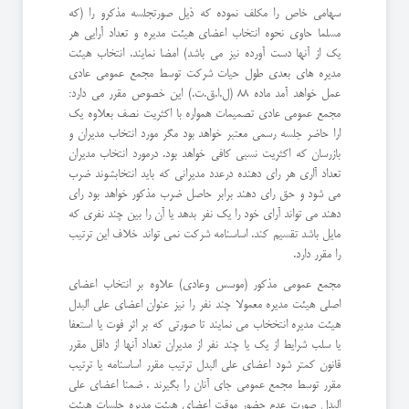
سهامی خاص را مكلف نموده كه ذیل صورتجلسه مذكرو را (كه
مسلما حاوی نحوه انتخاب اعضای هیئت مدیره و تعداد آرایی هر
یك از آنها دست آورده نیز می باشد) امضا نمایند. انتخاب هیئت
مدیره های بعدی طول حیات شركت توسط مجمع عمومی عادی
عمل خواهد آمد ماده ٨٨ (ل.ا.ق.ت.) این خصوص مقرر می دارد:
مجمع عمومی عادی تصمیمات همواره با اكثریت نصف بعلاوه یك
ارا حاضر جلسه رسمی معتبر خواهد بود مگر مورد انتخاب مدیران و
بازرسان كه اكثریت نسبی كافی خواهد بود. درمورد انتخاب مدیران
تعداد آاری هر رای دهنده درعدد مدیرانی كه باید انتخابشوند ضرب
می شود و حق رای دهند برابر حاصل ضرب مذكور خواهد بود رای
دهند می تواند آرای خود را یك نفر بدهد یا آن را بین چند نفری كه
مایل باشد تقسیم كند. اساسنامه شركت نمی تواند خلاف این ترتیب
را مقرر دارد.
مجمع عمومی مذكور (موسس وعادی) علاوه بر انتخاب اعضای
اصلی هیئت مدیره معمولا چند نفر را نیز عنوان اعضای علی البدل
هیئت مدیره انتخخاب می نمایند تا صورتی كه بر اثر فوت یا استعفا
یا سلب شرایط از یك یا چند نفر از مدیران تعداد آنها از داقل مقرر
قانون كمتر شود اعضای علی البدل ترتیب مقرر اساسنامه یا ترتیب
مقرر توسط مجمع عمومی جای آنان را بگیرند . ضمنا اعضای علی
البدل صورت عدم حضور موقت اعضای هیئت مدیره جلسات هیئت