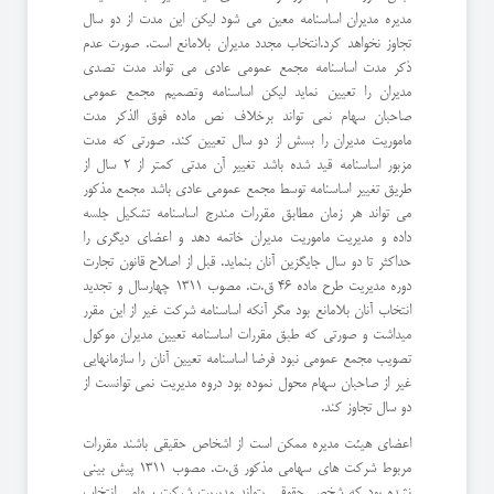
مدیره مدیران اساسنامه معین می شود لیكن این مدت از دو سال
تجاوز نخواهد كرد.انتخاب مجدد مدیران بلامانع است. صورت عدم
ذكر مدت اساسنامه مجمع عمومی عادی می تواند مدت تصدی
مدیران را تعیین نماید لیكن اساسنامه وتصمیم مجمع عمومی
صاحبان سهام نمی تواند برخلاف نص ماده فوق الذكر مدت
ماموریت مدیران را بسش از دو سال تعیین كند. صورتی كه مدت
مزبور اساسنامه قید شده باشد تغییر آن مدتی كمتر از ٢ سال از
طریق تغییر اساسنامه توسط مجمع عمومی عادی باشد مجمع مذكور
می تواند هر زمان مطابق مقررات مندرج اساسنامه تشكیل جلسه
داده و مدیریت ماموریت مدیران خاتمه دهد و اعضای دیگری را
حداكثر تا دو سال جایگزین آنان بنماید. قبل از اصلاح قانون تجارت
دوره مدیریت طرح ماده ٤٦ ق.ت. مصوب ١٣١١ چهارسال و تجدید
انتخاب آنان بلامانع بود مگر آنكه اساسنامه شركت غیر از این مقرر
میداشت و صورتی كه طبق مقررات اساسنامه تعیین مدیران موكول
تصویب مجمع عمومی نبود فرضا اساسنامه تعیین آنان را سازمانهایی
غیر از صاحبان سهام محول نموده بود دروه مدیریت نمی توانست از
دو سال تجاوز كند.
اعضای هیئت مدیره ممكن است از اشخاص حقیقی باشند مقررات
مربوط شركت های سهامی مذكور ق.ت. مصوب ١٣١١ پیش بینی
نشده بود كه شخص حقوقی بتواند مدیریت شركت سهامی انتخاب