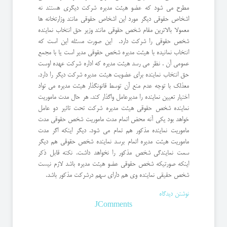
مطرح می شود كه عضو هیئت مدیره شركت دیگری هستند نه
اشخاص حقوقی دیگر مورد این اشخاص حقوقی مانند وزارتخانه ها
معمولا بالاترین مقام شخص حقوقی مانند وزیر حق انتخاب نماینده
شخص حقوقی را شركت دارد. این صورت مسئله این است كه
انتخاب نمانیده با هیئت مدیره شخص حقوقی مدیر است یا با مجمع
عمومی آن . نظر می رسد هیئت مدیره كه اداره شركت عهده اوست
حق انتخاب نماینده برای عضویت هیئت مدیره شركت دیگر را دارد.
معذلك با توجه عدم منع آن توسط قانونگذار هیئت مدیره می تواد
اختیار تعیین نماینده را مدیرعامل واگذار كند. هر حال مدت ماموریت
نماینده شخص حقوقی هیئت مدیره شركت تحت تاثیر دو عامل
خواهد بود یكی آنه محض اتمام مدت ماموریت شخص حقوقی مدت
ماموریت نماینده مذكور هم تمام می شود. دیگر اینكه اگر مدت
ماموریت هیئت مدیره اتمام برسد نماینده شخص حقوقی هم دیگر
سمت نمایندگی شخص مذكور را نخواهد داشت. نكته قابل ذكر
اینكه صورتیكه شخص حقوقی عضو هیئت مدیره باشد لازم نیست
شخص حقیقی نماینده وی هم دارای سهم درشركت مذكور باشد.
نوشتن دیدگاه
JComments