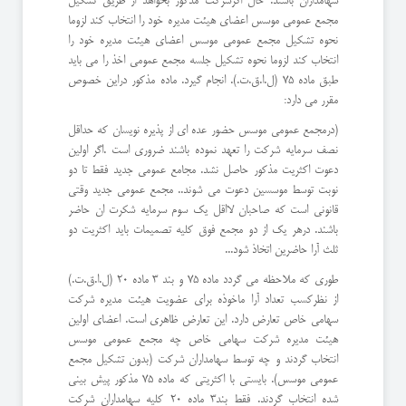
سهامداران باشند. حال اگرشركت مذكور بخواهد از طریق تشكیل
مجمع عمومی موسس اعضای هیئت مدیره خود را انتخاب كند لزوما
نحوه تشكیل مجمع عمومی موسس اعضای هیئت مدیره خود را
انتخاب كند لزوما نحوه تشكیل جلسه مجمع عمومی اخذ را می باید
طبق ماده ٧٥ (ل.ا.ق.ت.). انجام گیرد. ماده مذكور دراین خصوص
مقرر می دارد:
(درمجمع عمومی موسس حضور عده ای از پذیره نویسان كه حداقل
نصف سرمایه شركت را تعهد نموده باشند ضروری است .اگر اولین
دعوت اكثریت مذكور حاصل نشد. مجامع عمومی جدید فقط تا دو
نوبت توسط موسسین دعوت می شوند.. مجمع عمومی جدید وقتی
قانونی است كه صاحبان لااقل یك سوم سرمایه شكرت ان حاضر
باشند. درهر یك از دو مجمع فوق كلیه تصمیمات باید اكثریت دو
ثلث آرا حاضرین اتخاذ شود...
طوری كه ملاحظه می گردد ماده ٧٥ و بند ٣ ماده ٢٠ (ل.ا.ق.ت.)
از نظركسب تعداد آرا ماخوذه برای عضویت هیئت مدیره شركت
سهامی خاص تعارض دارد. این تعارض ظاهری است. اعضای اولین
هیئت مدیره شركت سهامی خاص چه مجمع عمومی موسس
انتخاب گردند و چه توسط سهامداران شركت (بدون تشكیل مجمع
عمومی موسس). بایستی با اكثریتی كه ماده ٧٥ مذكور پیش بینی
شده انتخاب گردند. فقط بند٣ ماده ٢٠ كلیه سهامداران شركت