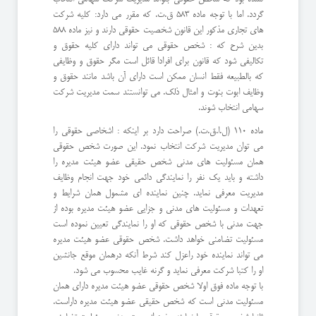
گردد. اما با توجه ماده ٥٨٣ ق.ت. كه مقرر می دارد: كلیه شركت
های تجاری مذكور این قانون شخصیت حقوقی دارند و نیز ماده ٥٨٨
بدین شرح كه : شخص حقوقی می تواند دارای كلیه حقوق و
تكالیفی شود كه قانون برای افرادا قائل است مگر حقوق و وظایفی
كه بالطبیعه فقط انسان ممكن است دارای آن باشد مانند حقوق و
وظایف ابوت بنوت و امثال ذلك. می توانستند سمت مدیریت شركت
سهامی انتخاب شوند.
ماده ١١٠ (ل.ا.ق.ت.) صراحت دارد بر اینكه : اشخاصی حقوقی را
می توان مدیریت شركت انتخاب نمود. این صورت شخص حقوقی
همان مسئولیت های مدنی شخص حقیقی عضو هیئت مدیره را
داشته و باید یك نفر را نمایندگی دائمی خود جهت انجام وظایف
مدیریت معرفی نماید. چنین نماینده ای مشمول همان شرایط و
تعهدات و مسئولیت های مدنی و جزایی عضو هیئت مدیره بوده از
جهت مدنی با شخص حقوقی كه او را نمایندگی تعیین نموده است
مسئولیت تضامنی خواهد داشت. شخص حقوقی عضو هیئت مدیره
می تواند نماینده خود راعزل كند شرط آنكه درهمان موقع جانشین
او را كتبا شركت معرفی نماید و گرنه غایب محسوب می شود.
با توجه ماده فوق اولا شخص حقوقی عضو هیئت مدیره دارای همان
مسئولیت مدنی است كه شخص حقیقی عضو هیئت مدیره داراست.