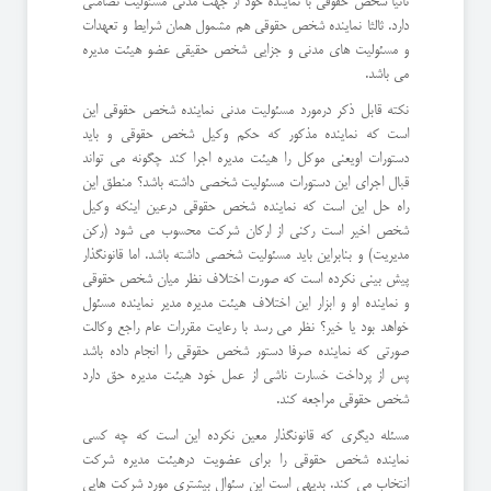
ثانیا شخص حقوقی با نماینده خود از جهت مدنی مسئولیت تضامنی
دارد. ثالثا نماینده شخص حقوقی هم مشمول همان شرایط و تعهدات
و مسئولیت های مدنی و جزایی شخص حقیقی عضو هیئت مدیره
می باشد.
نكته قابل ذكر درمورد مسئولیت مدنی نماینده شخص حقوقی این
است كه نماینده مذكور كه حكم وكیل شخص حقوقی و باید
دستورات اویعنی موكل را هیئت مدیره اجرا كند چگونه می تواند
قبال اجرای این دستورات مسئولیت شخصی داشته باشد؟ منطق این
راه حل این است كه نماینده شخص حقوقی درعین اینكه وكیل
شخص اخیر است ركنی از اركان شركت محسوب می شود (ركن
مدیریت) و بنابراین باید مسئولیت شخصی داشته باشد. اما قانونگذار
پیش بینی نكرده است كه صورت اختلاف نظر میان شخص حقوقی
و نماینده او و ابزار این اختلاف هیئت مدیره مدیر نماینده مسئول
خواهد بود یا خیر؟ نظر می رسد با رعایت مقررات عام راجع وكالت
صورتی كه نماینده صرفا دستور شخص حقوقی را انجام داده باشد
پس از پرداخت خسارت ناشی از عمل خود هیئت مدیره حق دارد
شخص حقوقی مراجعه كند.
مسئله دیگری كه قانونگذار معین نكرده این است كه چه كسی
نماینده شخص حقوقی را برای عضویت درهیئت مدیره شركت
انتخاب می كند. بدیهی است این سئوال بیشتری مورد شركت هایی