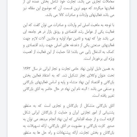
معاملات تجاری می باشد. تجارت خود شامل بخش عمده ای از
فعالیتها میگردد که مهم ترین قسمت آن که موضوع این مقاله نیز
می باشد فعالیتهای واردات و صادرات کالا می باشد.
با توجه به ماهیت اصلی امر واردات و صادرات می توان گفت که این
فعالیت یکی از عوامل رشد اقتصادی و رونق بازار در هر جامعه ای
می باشد چرا که تهیه و تامین مواد اولیه و ماشین آلات لازم جهت
فعالیتهای صنعتی یکی از دغدغه های اصلی جهت رشد اقتصادی و
کمک به اشتغال زایی می باشد؛ لذا حمایت از این فعالیت از اهمیت
ویژه ای برخوردار است.
به همین دلیل اولین نهاد حامی تجارت و تجار ایرانی در سال 1263
تحت عنوان وکلای تجار تشکیل شد. که به اعتقاد فعالین بخش
بازرگانی و اقتصاد این نهاد منشاء و پایه و اساس فعالیتهای بازرگانی
و صنفی می باشد ؛ البته نام این نهاد در حال حاضر به اتاق بازرگانی
تغییر یافته است.
اتاق بازرگانی متشکل از بازرگانان و تجاری است که به منظور
پشتیبانی از امور تجارتی ایران و حمایت از بازرگانان ایرانی شکل
گرفته است و از جمله اقداماتی که این نهاد انجام میدهد می توان به
صدور کارت بازرگانی و عضویت در اتاق بازرگانی، ارائه تسهیلات به
بازرگانان و بخش تجارت، ارائه پیشنهادات و راه حل ها به منظور