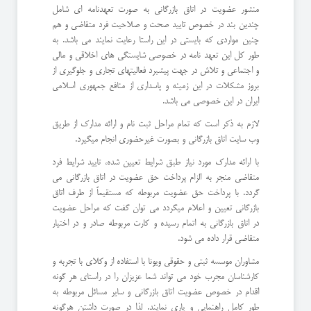
منشور عضویت در اتاق بازرگانی به صورت تعهدنامه ای شامل
چندین بند در خصوص تایید صحت و صلاحیت فرد متقاضی و هم
چنین مواردی که بایستی در این راستا رعایت نمایند می باشد. به
طور کل این تعهد نامه در خصوصی شایستگی های اخلاقی و مالی
و اجتماعی و تلاش در جهت پیشبرد فعالیتهای تجاری و جلوگیری از
بروز مشکلات در این زمینه و پاسداری از منافع جمهوری اسلامی
ایران در این خصوصی می باشد.
لازم به ذکر است که تمام مراحل ثبت نام و ارائه مدارک از طریق
وب سایت اتاق بازرگانی و بصورت غیرحضوری انجام میگیرد.
با ارائه مدارک مورد نیاز طبق شرایط تعیین شده، تایید شرایط فرد
متقاضی منجر به الزام پرداخت حق عضویت در اتاق بازرگانی می
گردد. با پرداخت حق عضویت مربوطه که مستقیماً از طرف اتاق
بازرگانی تعیین و اعلام میگردد می توان گفت که مراحل عضویت
در اتاق بازرگانی به اتمام رسیده و کارت مربوطه صادر و در اختیار
متقاضی قرار داده می شود.
مشاوران موسسه ثبتی و حقوقی ویونا با استفاده از وکلای با تجربه و
کارشناسان مجرب خود می تواند شما عزیزان را در راستای هر گونه
اقدام در خصوص عضویت اتاق بازرگانی و سایر مسائل مربوطه به
طور کامل راهنمایی و یاری نمایند. لذا در صورت داشتن هرگونه