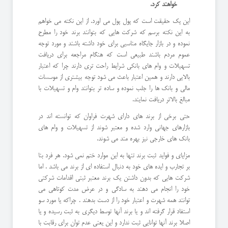
خواهند کرد.
این یک حقیقت است که پول پول می اورد. از این نکته می خواهم
به این نکته برسم که شرکت هایی که بتوانند برند خود را مطرح
نموده و در بازار جایگاه مناسبی برای خود داشته باشند و مورد توجه
عموم مردم باشند طبیعی است که هنگام مراجعه برای دریافت
تسهیلات و وام های بانکی شرایط راحت تری دارند چرا که اعتبار
بالایی دارند و همین اعتبار باعث می شود توجه بیشتری از موسسات
مالی و بانک ها را جلب نموده و ساده تر بتوانند وام و تسهیلات با
مبالغ بالاتر دریافت نمایند.
حتی برخی از برند های دارای شهرت فراوان که توانسته اند در
بازارهای جهانی وارد شده و معتبر شوند از تسهیلات و وام های
بانک های خارجی نیز بهره مند می شوند.
مزایای و فواید ثبت برند تنها به این موارد ختم نمی شود. هر فرد بنا
بر تجارب و ایده های خود به دنبال استفاده ای از برند می باشد . اما
شرکت هایی که بدون داشتن یک برند معتبر ثبتی اقدامات شرکتی
خود را انجام می دهند به سادگی و در عرض مدت کوتاهی می
توانند همه شهرت و اعتبار خود را از دست بدهند . چراکه یا مورد سو
استفاد قرار گرفته اند و یا برند آنها توسط دیگری به ثبت رسیده و یا
اصلا برند آنها توانایی ثبت ندارد و این یعنی عدم توان برای رقابت با