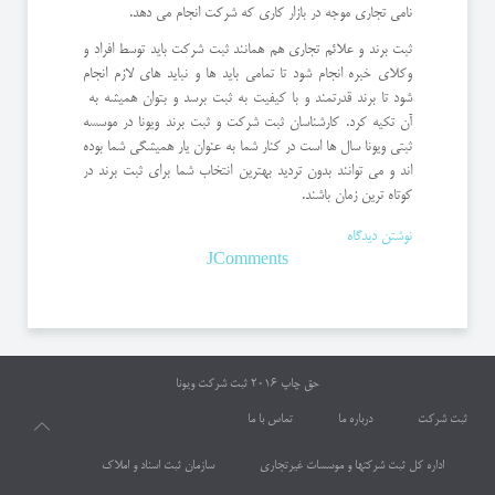
نامی تجاری موجه در بازار کاری که شرکت انجام می دهد.
ثبت برند و علائم تجاری هم همانند ثبت شرکت باید توسط افراد و
وکلای خبره انجام شود تا تمامی باید ها و نباید های لازم انجام
شود تا برند قدرتمند و با کیفیت به ثبت برسد و بتوان همیشه به
آن تکیه کرد. کارشناسان ثبت شرکت و ثبت برند ویونا در موسسه
ثبتی ویونا سال ها است در کنار شما به عنوان یار همیشگی شما بوده
اند و می توانند بدون تردید بهترین انتخاب شما برای ثبت برند در
کوتاه ترین زمان باشند.
نوشتن دیدگاه
JComments
حق چاپ 2016
ثبت شرکت ویونا
ثبت شرکت
درباره ما
تماس با ما
اداره کل ثبت شرکتها و موسسات غیرتجاری
سازمان ثبت اسناد و املاک