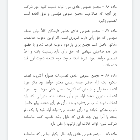
ماده 86 - مجمع عمومی عادی می¬تواند نسبت کلیه امور شرکت
جز آنچه که صلاحیت مجمع عمومی مؤسس و فوق العاده است
تصمیم بگیرد.
ماده 87 - مجمع عمومی عادی حضور دارندگان اقلاً بیش نصف
سهامی که حق رأى دارند ضروری است. اگر اولین دعوت حدنصاب
مذکور حاصل نشد مجمع برای بار دوم دعوت خواهد شد و با حضور
هر عده صاحبان سهامی که حق رأى دارد رسمیت یافته و اخذ
تصمیم خواهد نمود. شرط آنکه دعوت دوم نتیجه دعوت اول قید
شده باشد.
ماده 88 - مجمع عمومی عادی تصمیمات همواره اکثریت نصف
علاوه یک آراء حاضر جلسه رسمی معتبر خواهد بود مگر مورد
انتخاب مدیران و بازرسان که اکثریت نسبی کافی خواهد بود. مورد
انتخاب مدیران تعداد آراء هر رأى دهنده عدد مدیرانی که باید
انتخاب شوند ضرب می¬شود و حق رأى هر رأى دهنده برابر حاصل
ضرب مذکور خواهد بود رأى دهنده می¬تواند آراء خود را یک نفر
بدهد یا آنرا بین چند نفری که مایل باشد تقسیم کند، اساسنامه
شرکت نمی¬تواند خلاف این ترتیب را مقرر دارد.
ماده 89 - مجمع عمومی عادی باید سالی یکبار موقعی که اساسنامه