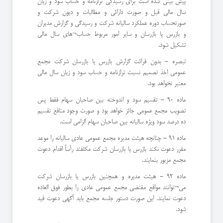
پیش بینی شده است برای رسیدگی ترازنامه و حساب سود و زیان
سال مالی قبل و صورت دارائى و مطالبات و دیون شرکت و
صورتحساب دوره عملکرد سالیانه شرکت و رسیدگی و گزارش مدیران
و بازرس یا بازرسان و سایر امور مربوط حساب¬های سال مالی
تشکیل شود.
تبصره - بدون قرائت گزارش بازرس یا بازرسان شرکت مجمع
عمومی اخذ تصمیم نسبت ترازنامه و حساب سود و زیان سال مالی
معتبر نخواهد بود.
ماده 90 - تقسیم سود و اندوخته بین صاحبان سهام فقط پس
تصویب مجمع عمومی جائز خواهد بود و صورت وجود منافع تقسیم
ده درصد سود ویژه سالیانه بین صاحبان سهام الزامی است.
ماده 91 - چنانچه هیئت مدیره مجمع عمومی عادی سالیانه را موعد
مقرر دعوت نکند بازرس یا بازرسان شرکت مکلفند رأساً اقدام دعوت
مجمع مزبور بنمایند.
ماده 92 - هیئت مدیره و همچنین بازرس یا بازرسان شرکت
می¬توانند مواقع مقتضی مجمع عمومی عادی را بطور فوق العاده
دعوت نمایند. این صورت دستور جلسه مجمع باید آگهی دعوت قید
شود.