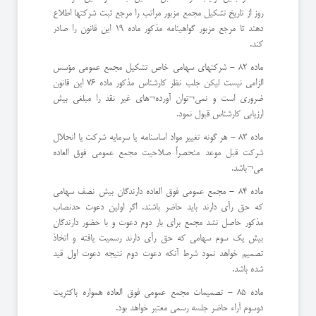
روز از تاریخ تشکیل مجمع مزبور مراتب را مرجع ثبت شرکتها اطلاع
دهند تا مرجع مزبور گواهینامه مذکور ماده 19 این قانون را صادر
کند.
ماده 82 - شرکتهای سهامی خاص تشکیل مجمع عمومی مؤسس
الزامی نیست لیکن جلب نظر کارشناس مذکور ماده 76 این قانون
ضروری است و نمی¬توان آورده¬های غیر نقد را مبلغی بیش
ارزیابی کارشناس قبول نمود.
ماده 83 - هر گونه تغییر مواد اساسنامه یا سرمایه شرکت یا انحلال
شرکت قبل موعد منحصراً صلاحیت مجمع عمومی فوق العاده
می¬باشد.
ماده 84 - مجمع عمومی فوق العاده دارندگان بیش نصف سهامی
که حق رأى دارند باید حاضر باشند. اگر اولین دعوت حدنصاب
مذکور حاصل نشد مجمع برای بار دوم دعوت و با حضور دارندگان
بیش یک سوم سهامی که حق رأى دارند رسمیت یافته و اتخاذ
تصمیم خواهد نمود شرط آنکه دعوت دوم نتیجه دعوت اول قید
شده باشد.
ماده 85 - تصمیمات مجمع عمومی فوق العاده همواره باکثریت
دوسوم آراء حاضر جلسه رسمی معتبر خواهد بود.