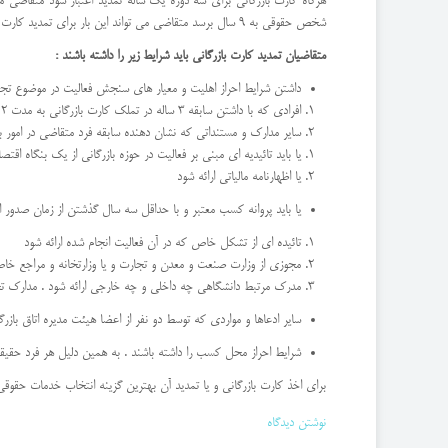
هرگاه کارت بازرگانی برای سه دوره یک ساله تمدید اعتبار شود متقاضی 
شخص حقوقی به 9 سال برسد متقاضی می تواند این بار برای تمدید کارت بازرگانی خود برای مدت 5 سال درخواست خود را ارائه نماید.
متقاضیان تمدید کارت بازرگانی باید شرایط زیر را داشته باشند :
داشتن شرایط احراز اهلیت و معیار های سنجش فعالیت در موضوع تجا
افرادی که با داشتن سابقه 3 ساله در تملک کارت بازرگانی به مدت 2 سال از آخرین سال تمدید کارت بازرگانی آنها می گذرد به عنوان سابقه فعالیت در حوزه بازرگانی شناخته می شود و شرایط احراز را خواهند داشت.
سایر مدارک و مستنداتی که نشان دهنده سابقه فرد متقاضی در امور بازرگانی داخلی و یا خارجی برای مدت 3 سال باش
یا باید تائیدیه ای مبنی بر فعالیت در حوزه بازرگانی از یک بنگاه اقتص
یا اظهارنامه مالیاتی ارائه شود
یا باید پروانه کسب معتبر و با حداقل سه سال گذشتن از زمان صدور ار
تائیده ای از تشکل خاص که در آن فعالیت انجام شده ارائه شود
مجوزی از وزارت صنعت و معدن و تجارت و یا وزارتخانه و مراجع خاص
مدرک مرتبط دانشگاهی چه داخلی و چه خارجی ارائه شود . مدارک تحص
سایر ادعاها و مواردی که توسط دو نفر از اعضا هیئت مدیره اتاق بازرگ
شرایط احراز محل کسب را داشته باشند . به همین دلیل هر فرد حقیقی 
برای اخذ کارت بازرگانی و یا تمدید آن بهترین گزینه انتخاب خدمات حقو
نوشتن دیدگاه