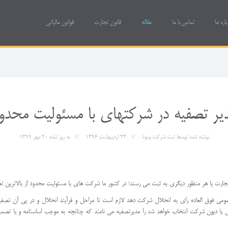
باره ما
تماس با ما
مقاله
قانون تجارت
قوانین مالیاتی
یر تصفیه در شرکتهای با مسئولیت محدو
نوشته شده توسط
ثبت شرکت ویونا
24 ارديبهشت 1396
به روز شده
20 مهر 1399
و تجارت یا هر منظور دیگری به ثبت می رسند؛ در کشور ما شرکت های با مسئولیت محدود از بالاترین تع
می فوق العاده رای به انحلال شرکت دهد لازم است تا مراحل و فرآیند انحلال و در پی آن تصفی
ا دیون شرکت انتخاب خواهد شد را مدیرتصفیه می نامند که چنانچه به موجب اساسنامه و یا تصمی