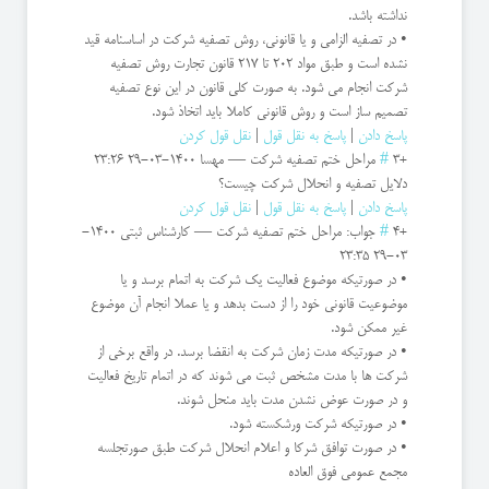
نداشته باشد.
• در تصفیه الزامی و یا قانونی، روش تصفیه شرکت در اساسنامه قید
نشده است و طبق مواد 202 تا 217 قانون تجارت روش تصفیه
شرکت انجام می شود. به صورت کلی قانون در این نوع تصفیه
تصمیم ساز است و روش قانونی کاملا باید اتخاذ شود.
پاسخ دادن
|
پاسخ به نقل قول
|
نقل قول کردن
+3
#
مراحل ختم تصفیه شرکت
—
مهسا
1400-03-29 23:26
دلایل تصفیه و انحلال شرکت چیست؟
پاسخ دادن
|
پاسخ به نقل قول
|
نقل قول کردن
+4
#
جواب: مراحل ختم تصفیه شرکت
—
کارشناس ثبتی
1400-
03-29 23:35
• در صورتیکه موضوع فعالیت یک شرکت به اتمام برسد و یا
موضوعیت قانونی خود را از دست بدهد و یا عملا انجام آن موضوع
غیر ممکن شود.
• در صورتیکه مدت زمان شرکت به انقضا برسد. در واقع برخی از
شرکت ها با مدت مشخص ثبت می شوند که در اتمام تاریخ فعالیت
و در صورت عوض نشدن مدت باید منحل شوند.
• در صورتیکه شرکت ورشکسته شود.
• در صورت توافق شرکا و اعلام انحلال شرکت طبق صورتجلسه
مجمع عمومی فوق العاده