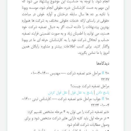
انجام شود. با توجه به حساسیت این موضوع پیشنهاد می شود که
این مهم به دست کارشناسان خبره حقوقی انجام شود. موسسه ویونا
با تکیه بر ده ها سال سابقه درخشان و آوازه خوش در مباحث
حقوقی در راستای ارائه خدمات حقوقی مختلف به شرکت ها همواره
بهترین پیشنهادات را داشته است. اگر به دنبال تصفیه شرکت خود
هستید، می توانید با اطمینان زیاد و به صورت تضمینی فرایند تصفیه
حساب و انحلال شرکت خود را به کارشناسان حرفه ای ما در ویونا
واگذار کنید. برای کسب اطلاعات بیشتر و مشاوره رایگان همین
امروز با ما تماس بگیرید.
دیدگاه‌ها
+2
#
مراحل ختم تصفیه شرکت
—
مهدیس
1400-04-01
23:27
مراحل تصفیه شرکت چیست؟
پاسخ دادن
|
پاسخ به نقل قول
|
نقل قول کردن
+1
#
جواب: مراحل ختم تصفیه شرکت
—
کارشناس ثبتی
1400-
04-01 23:34
ختم تصفیه شرکت را می توان به 4 مرحله مشخص تقسیم کرد:
• در مرحله اول باید کلیه دارایی های شرکت مشخص شود و برای
وصول مطالبات شرکت اقدام شود