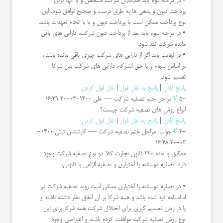
• در مرحله دوم باید طلبکاران شرکت مشخص و با آنها برای
پرداخت دیون و بدهی ها به طرق درست و صحیح توافق شود. این
نوع پرداخت ممکن است با پرداخت دیون و یا با انجام تعهدات باشد.
• در مرحله سوم باید بعد از پرداخت دیون شرکت، دارایی های باقی
مانده شرکت نقد شود.
• در نهایت باید اگر از دارایی های شرکت چیزی باقی مانده باشد ،
بر اساس سهام و یا حق الشرکه، دارایی های شرکت بین شرکا
تقسیم شود.
پاسخ دادن
|
پاسخ به نقل قول
|
نقل قول کردن
+5
#
مراحل ختم تصفیه شرکت
—
علی
1400-03-30 16:39
انواع روش های تصفیه شرکت چیست؟
پاسخ دادن
|
پاسخ به نقل قول
|
نقل قول کردن
+3
#
جواب: مراحل ختم تصفیه شرکت
—
کارشناس ثبتی
1400-
03-30 16:48
مطابق با ماده 220 قانون تجارت کلا دو نوع تصفیه شرکت وجود
دارد: تصفیه دوستانه یا اختیاری و تصفیه الزامی یا قانونی.
• در تصفیه دوستانه یا اختیاری ممکن است روند تصفیه شرکت در
اساسنامه قید شده باشد و همه شرکا بر آن اتفاق نظر داشته باشند و
یا در زمان تصمیم گیری برای انحلال شرکت همه شرکا برای این
نوع روش تصفیه شرکت موافقت کرده باشند و اعتراضی وجود