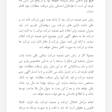
هیچ نوع ادعایی دیگر پذیرفته نخواهد بود و در واقع این شش ماه
فرجه ای است تا طلبکاران احتمالی برای دریافت مطالبات خود اقدام
نمایند.
برای ختم تصفیه شرکت بعد از اینکه همه دیون شرکت داده شد و
باقی مانده دارایی های شرکت بین سهامداران تقسیم شد، باید
مدیران تصفیه برای اعلام ختم تصفیه شرکت مراتب را به اداره ثبت
شرکت ها به منظور آگهی کردن موضوع ختم تصفیه شرکت اعلام
نمایند. با ارائه این نامه، عنوان شرکت از دفاتر اداره ثبت شرکت ها
حذف و شرکت به صورت کامل منحل خواهد شد.
معمولا اگر در زمان ختم تصفیه شرکت مبالغی باقی مانده باشد،
مدیران تصفیه این مبالغ یا سرمایه را در حسابی مخصوص واریز می
کنند و نام بستانکارانی که در این زمان برای دریافت مطالبات خود
اقدام نکرده اند را در اختیار بانک می گذارند و تا با انتشار آگهی ختم
تصفیه شرکت و قید نام آنها برای دریافت مطالبات خود به بانک
مشخص شده مراجعه نمایند. این سرمایه نهایتا ده سال نزد بانک
باقی خواهد ماند و بعد از این مدت به عنوان مال بلا صاحب توسط
بانک و با اطلاع دادستان به نفع دولت ضبط خواهد شد.
انجام مراحل انحلال شرکت و تصفیه شرکت یک فرایند کاملا
قانونی و حقوقی است که باید با دقت و به صورت مرحله به مرحله