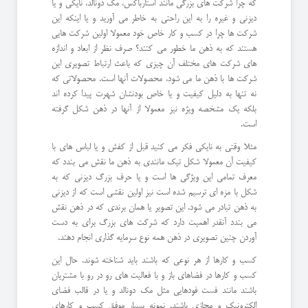
که چرا شرکت های بزرگی مانند استارباکس، مک دونالد، نایکی و یا
دیزنی و غیره را به این راحتی به خاطر می آورید و یا اینکه این
شرکت ها چرا در کسب و کار خاص خود معمولا اولین شرکت هایی
هستند که به ذهن ما خطور می کنند؟ صرف نظر از ابعاد و اندازه
های شرکت های مختلف آن چیزی که باعث ارتباط تصویری این
شرکت ها با ذهن ما می شود، محصولات آنها است. محصولاتی که
نه تنها به دلیل کیفیت و یا خاص بودنشان شهرت پیدا کرده اند
بلکه یک مشخصه ویژه نیز معمولا از آنها در ذهن شکل گرفته
است.
مثلا وقتی به نایکی فکر می کنید قبل از کفش و یا لباس های با
کیفیت آن معمولا شکل تیک مانندی به ذهن ما نقش می بندد که
معرف تمامی این ویژگی ها است و یا حرف بزرگ دیزنی که به
شکل با مزه ای ترسیم شده است نیز اولین نقشی است که از دیزنی
به ذهن تبادر می شود. این تصویر یا همان برندی که در ذهن نقش
می بندد آنقدر اهمیت دارد که شرکت های بزرگ برای به دست
آوردن چنین تصویری در ذهن همه نوع سرمایه گذاری انجام دهند.
کسب و کارها از هر نوعی که باشند باید شناخته شوند. حال این
کسب و کارها در فضاهای باز و با فعالیت های رو در رو با مشتریان
باشند مانند فست فودهایی مثل مک دونالد و یا در قالب فضای
الکترونیک و مجازی باشند. نمونه بسیار موفق کسب و کارهای