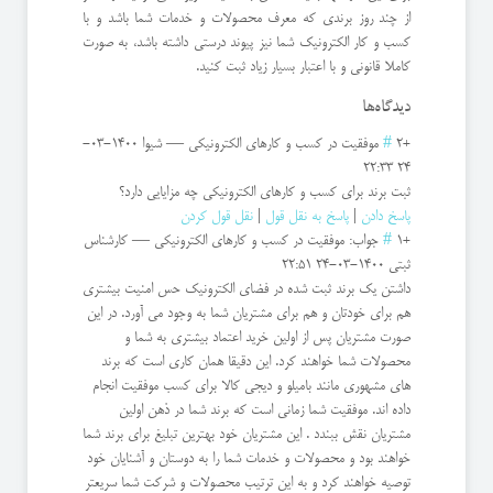
از چند روز برندی که معرف محصولات و خدمات شما باشد و با
کسب و کار الکترونیک شما نیز پیوند درستی داشته باشد، به صورت
کاملا قانونی و با اعتبار بسیار زیاد ثبت کنید.
دیدگاه‌ها
+2
#
موفقیت در کسب و کارهای الکترونیکی
—
شیوا
1400-03-
24 22:33
ثبت برند برای کسب و کارهای الکترونیکی چه مزایایی دارد؟
پاسخ دادن
|
پاسخ به نقل قول
|
نقل قول کردن
+1
#
جواب: موفقیت در کسب و کارهای الکترونیکی
—
کارشناس
ثبتی
1400-03-24 22:51
داشتن یک برند ثبت شده در فضای الکترونیک حس امنیت بیشتری
هم برای خودتان و هم برای مشتریان شما به وجود می آورد. در این
صورت مشتریان پس از اولین خرید اعتماد بیشتری به شما و
محصولات شما خواهند کرد. این دقیقا همان کاری است که برند
های مشهوری مانند بامیلو و دیجی کالا برای کسب موفقیت انجام
داده اند. موفقیت شما زمانی است که برند شما در ذهن اولین
مشتریان نقش ببندد . این مشتریان خود بهترین تبلیغ برای برند شما
خواهند بود و محصولات و خدمات شما را به دوستان و آشنایان خود
توصیه خواهند کرد و به این ترتیب محصولات و شرکت شما سریعتر