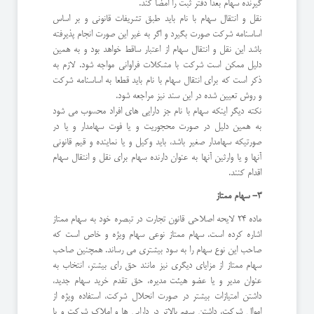
گیرنده سهام بعدا دفتر ثبت را امضا کند.
نقل و انتقال سهام با نام باید طبق تشریفات قانونی و بر اساس
اساسنامه شرکت صورت بگیرد و اگر به غیر این صورت انجام پذیرفته
باشد این نقل و انتقال سهام از اعتبار ساقط خواهد بود و به همین
دلیل ممکن است شرکت با مشکلات فراوانی مواجه شود. لازم به
ذکر است که برای انتقال سهام با نام باید قطعا به اساسنامه شرکت
و روش تعیین شده در این سند نیز مراجعه شود.
نکته دیگر اینکه سهام با نام جز دارایی های افراد محسوب می شود
به همین دلیل در صورت محجوریت و یا فوت سهامدار و یا در
صورتیکه سهامدار صغیر باشد، باید وکیل و یا نماینده و قیم قانونی
آنها و یا وارثین آنها به عنوان دارنده سهام برای نقل و انتقال سهام
اقدام کنند.
3- سهام ممتاز
ماده 24 لایحه اصلاحی قانون تجارت در تبصره خود به سهام ممتاز
اشاره کرده است. سهام ممتاز نوعی سهام ویژه و خاص است که
صاحب این نوع سهام را به سود بیشتری می رساند. همچنین صاحب
سهام ممتاز از مزایای دیگری نیز مانند حق رای بیشتر، انتخاب به
عنوان مدیر و یا عضو هیئت مدیره، حق تقدم خرید سهام جدید،
داشتن امتیازات بیشتر در صورت انحلال شرکت، استفاده ویژه از
اموال شرکت، داشتن سهم بالاتر در دارایی ها و املاک شرکت و یا