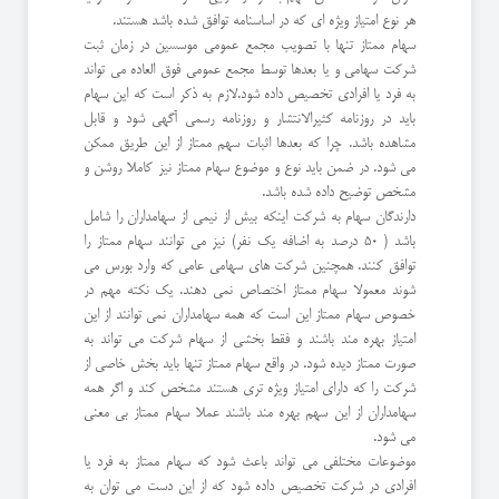
هر نوع امتیاز ویژه ای که در اساسنامه توافق شده باشد هستند.
سهام ممتاز تنها با تصویب مجمع عمومی موسسین در زمان ثبت
شرکت سهامی و یا بعدها توسط مجمع عمومی فوق العاده می تواند
به فرد یا افرادی تخصیص داده شود.لازم به ذکر است که این سهام
باید در روزنامه کثیرالانتشار و روزنامه رسمی آگهی شود و قابل
مشاهده باشد. چرا که بعدها اثبات سهم ممتاز از این طریق ممکن
می شود. در ضمن باید نوع و موضوع سهام ممتاز نیز کاملا روشن و
مشخص توضیح داده شده باشد.
دارندگان سهام به شرکت اینکه بیش از نیمی از سهامداران را شامل
باشد ( 50 درصد به اضافه یک نفر) نیز می توانند سهام ممتاز را
توافق کنند. همچنین شرکت های سهامی عامی که وارد بورس می
شوند معمولا سهام ممتاز اختصاص نمی دهند. یک نکته مهم در
خصوص سهام ممتاز این است که همه سهامداران نمی توانند از این
امتیاز بهره مند باشند و فقط بخشی از سهام شرکت می تواند به
صورت ممتاز دیده شود. در واقع سهام ممتاز تنها باید بخش خاصی از
شرکت را که دارای امتیاز ویژه تری هستند مشخص کند و اگر همه
سهامداران از این سهم بهره مند باشند عملا سهام ممتاز بی معنی
می شود.
موضوعات مختلفی می تواند باعث شود که سهام ممتاز به فرد یا
افرادی در شرکت تخصیص داده شود که از این دست می توان به