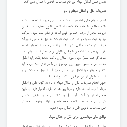
همین دلیل انتقال سهام بی نام تشریفات خاصی را دنبال نمی کند.
تشریفات نقل و انتقال سهام با نام
تمامی سهام های توضیح داده شده به عنوان سهام با نام صادر شده
باشد مطابق با ماده 40 لایحه اصلاحی قانون تجارت باید ضمن
دریافت مجوز از مجمع عمومی فوق العاده در دفتر ثبت سهام شرکت
نیز به ثبت رسیده و در اداره ثبت شرکت ها نیز به عنوان تغییرات
شرکت ثبت شده و آگهی شود. نقل و انتقال سهام با نام باید توسط
خود سهامدار یا نماینده و یا وکیل قانونی او در دفتر ثبت سهام امضا
شود. اگر همه مبلغ سهام مورد انتقال پرداخت نشده باشد باید انتقال
دهنده سهام ضمن تعیین این موضوع آن را در دفتر ثبت سهام قید
کند و خریدار و یا انتقال گیرنده سهام نیز آن را قبول و خودش و یا
نماینده قانونی او این موضوع را تایید و امضا کند.
بدون انجام تشریفات نقل و انتقال سهام با نام هر گونه نقل و انتقال
سهام قابلیت استناد ندارد و تنها بین هر دو طرف اعتبار دارد. بنابراین
ضمن اذعان به اعتبار این نقل و انتقال سهام بین طرفین انتقال،
خریدار سهام باید به دادگاه مراجعه نماید و با ارائه درخواست خواستار
طی تشریفات قانونی نقل و انتقال سهام شود.
توافق سایر سهامداران برای نقل و انتقال سهام
برای نقل و انتقال سهام در شرکت های سهامی عام نیازی به توافق