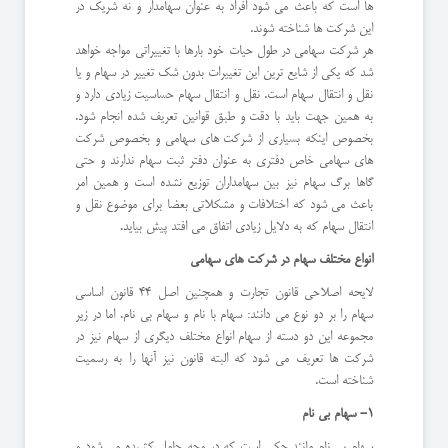
ها است که باعث می شود افراد به عنوان سهامدار و نه شریک در
این شرکت ها شناخته شوند.
هر شرکت سهامی در طول حیات خود بارها با تغییراتی مواجه خواهد
شد که یکی از شایع ترین این تغییرات بدون شک تغییر در سهام و یا
نقل و انتقال سهام است. نقل و انتقال سهام حساسیت زیادی دارد و
به همین جهت باید با دقت و طبق قوانین تعریف شده انجام شود.
بخصوص اینکه بسیاری از شرکت های سهامی و بخصوص شرکت
های سهامی خاص دفتری به عنوان دفتر ثبت سهام ندارند و حتی
گاها برگ سهام نیز بین سهامداران توزیع نشده است و همین امر
باعث می شود که اختلافات و مشکلاتی بعضا برای موضوع نقل و
انتقال سهام که به دلایل زیادی اتفاق می افتد پیش بیاید.
انواع مختلف سهام در شرکت های سهامی
لایحه اصلاحی قانون تجارت و همچنین اصل 44 قانون اساسی
سهام را بر دو نوع می دانند: سهام با نام و سهام بی نام. اما در زیر
مجموعه این دو دسته از سهام انواع مختلف دیگری از سهام نیز در
شرکت ها تعریف می شود که البته قانون نیز آنها را به رسمیت
شناخته است.
1- سهام بی نام
سهام بی نام مانند چکی است که در وجه حامل کشیده می شود و