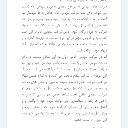
حقوقی میتواند خریدار سهم شرکت باشد
شرکت های سهامی به دو نوع سهامی خاص و سهامی عام تقسیم
می شوند. برای ثبت شرکت سهامی عام حداقل به 5 سهامدار نیاز
است و بعد از اینکه شرکت به ثبت رسید و وارد پذیره نویسی شد
باید بیش از نیمی از سهام شرکت یعنی حداقل 51 درصد از سهام
شرکت به مردم واگذار شود. حسن شرکت سهامی عام در این است
که خرید و فروش سهام در این نوع شرکت ها نیازمند اجازه و یا
مجوزی نیست و افراد صاحب سهام می توانند هرگاه که نیاز بدانند
سهام خود را واگذار کنند.
اما در شرکت سهامی خاص روال به این شکل نیست. در واقع
شرکت سهامی خاص با حداقل سه سهامدار ثبت می شود و این سه
سهامدار هر کدام میزانی از سرمایه شرکت را تادیه می کنند و در ازا
این سرمایه از شرکت سهام دریافت می کنند و به اندازه همین سهام
در اعتبار شرکت نقش داشته و نسبت به دیون و بدهی های شرکت
و سود و زیان شرکت نیز سهیم هستند. نقل و انتقال سهام در
شرکت سهامی خاص تحت شرایط خاص صورت می گیرد و به
راحتی هر یک از سهامداران نمی توانند سهام خود را واگذار و یا
انتقال دهند. برای این منظور اگر قصد دارید که با نقش سهام و
روش نقل و انتقال سهام به خوبی آشنا شوید پیشنهاد می کنم ادامه
این متن را از دست ندهید.