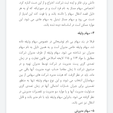
دانش برتر، فکر و ایده ثبت شرکت، اختراع و از این دست اشاره کرد.
اختصاص سهام ممتاز به نام فرد است و در صورتیکه که او به هر
دلیل قصد انتقال سهام را داشته باشد و یا فوت کند این امتیاز از
دست می رود و سهام ممتاز تبدیل به سهام عادی می شود. این
موارد ممکن است در اساسنامه دیده شده باشد.
4- سهام وثیقه
قبلا در بند سهام بی نام توضیحاتی در خصوص سهام وثیقه داده
شد. سهام وثیقه خاص مدیران است و به همین دلیل به نام سهام
مدیران نیز شناخته می شود. سهام وثیقه از طرف مدیران شرکت
مطابق با مواد 114 و 115 لایحه اصلاحی قانون تجارت و در زمان
تصدی گری پست مدیریت در شرکت توسط مدیران تهیه و در
صندوق شرکت تا زمان مفاصا حساب دوره مدیریت آنها باقی می
ماند. باید در نظر گرفت که هیئت مدیره شرکت های سهامی از بین
سهامداران انتخاب می شوند و این نوع سهام وثیقه تنها به منظور
تضمینی برای جبران خسارات احتمالی آنها در زمان تصدی گری
مسئولیت مدیریت آنها و یا موارد سو مدیریت و تقصیرات مدیریتی در
نظر گرفته می شود. بنابراین سهام وثیقه باید با نام مدیر باشد و قابل
انتقال نیز نمی باشد.
5- سهام مدیریتی