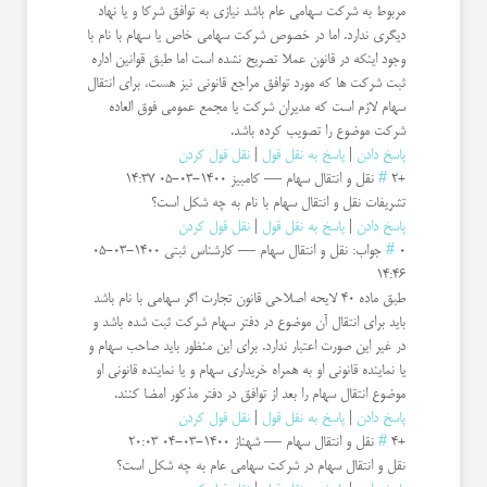
مربوط به شرکت سهامی عام باشد نیازی به توافق شرکا و یا نهاد
دیگری ندارد. اما در خصوص شرکت سهامی خاص یا سهام با نام با
وجود اینکه در قانون عملا تصریح نشده است اما طبق قوانین اداره
ثبت شرکت ها که مورد توافق مراجع قانونی نیز هست، برای انتقال
سهام لازم است که مدیران شرکت یا مجمع عمومی فوق العاده
شرکت موضوع را تصویب کرده باشد.
پاسخ دادن
|
پاسخ به نقل قول
|
نقل قول کردن
+2
#
نقل و انتقال سهام
—
کامبیز
1400-03-05 14:37
تشریفات نقل و انتقال سهام با نام به چه شکل است؟
پاسخ دادن
|
پاسخ به نقل قول
|
نقل قول کردن
0
#
جواب: نقل و انتقال سهام
—
کارشناس ثبتی
1400-03-05
14:46
طبق ماده 40 لایحه اصلاحی قانون تجارت اگر سهامی با نام باشد
باید برای انتقال آن موضوع در دفتر سهام شرکت ثبت شده باشد و
در غیر این صورت اعتبار ندارد. برای این منظور باید صاحب سهام و
یا نماینده قانونی او به همراه خریداری سهام و یا نماینده قانونی او
موضوع انتقال سهام را بعد از توافق در دفتر مذکور امضا کنند.
پاسخ دادن
|
پاسخ به نقل قول
|
نقل قول کردن
+4
#
نقل و انتقال سهام
—
شهناز
1400-03-04 20:03
نقل و انتقال سهام در شرکت سهامی عام به چه شکل است؟