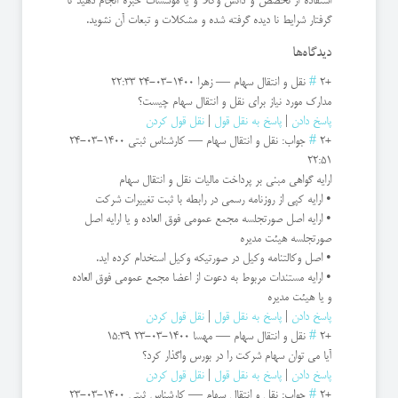
استفاده از تخصص و دانش وکلا و یا موسسات خبره انجام دهید تا
گرفتار شرایط نا دیده گرفته شده و مشکلات و تبعات آن نشوید.
دیدگاه‌ها
+2
#
نقل و انتقال سهام
—
زهرا
1400-03-24 22:33
مدارک مورد نیاز برای نقل و انتقال سهام چیست؟
پاسخ دادن
|
پاسخ به نقل قول
|
نقل قول کردن
+2
#
جواب: نقل و انتقال سهام
—
کارشناس ثبتی
1400-03-24
22:51
ارایه گواهی مبنی بر پرداخت مالیات نقل و انتقال سهام
• ارایه کپی از روزنامه رسمی در رابطه با ثبت تغییرات شرکت
• ارایه اصل صورتجلسه مجمع عمومی فوق العاده و یا ارایه اصل
صورتجلسه هیئت مدیره
• اصل وکالتنامه وکیل در صورتیکه وکیل استخدام کرده اید.
• ارایه مستندات مربوط به دعوت از اعضا مجمع عمومی فوق العاده
و یا هیئت مدیره
پاسخ دادن
|
پاسخ به نقل قول
|
نقل قول کردن
+2
#
نقل و انتقال سهام
—
مهسا
1400-03-23 15:39
آیا می توان سهام شرکت را در بورس واگذار کرد؟
پاسخ دادن
|
پاسخ به نقل قول
|
نقل قول کردن
+2
#
جواب: نقل و انتقال سهام
—
کارشناس ثبتی
1400-03-23