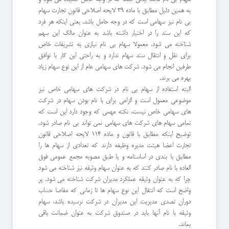
به همین دلیل مطابق با ماده 39 لایحه اصلاحی قانون تجارت سهام
بی نام نیز سهامی است که در وجه حامل باشد. یعنی اینکه هر فرد
که این سند را در اختیار داشته باشد به عنوان مالک این سهم
شناخته می شود. معمولا سهام بی نام نیازی به تشریفات خاص
برای نقل و انتقال سند سهام ندارد و به راحتی این کار با توافق
طرفین انجام می شود. شرکت های سهامی عام از این نوع سهام زیاد
بهره می برند.
البته استفاده از سهام بی نام در شرکت های سهامی خاص نیز
موضوعی معمول است و الزامی برای با نام بودن سهام در شرکت
های سهامی خاص نیست. نکته مهمی که وجود دارد این است که
تمامی سهام های شرکت های سهامی نمی تواند بی نام صادر شود.
توضیح اینکه مطابق با قانون و ماده 114 لایحه اصلاحی قانون
تجارت اعضا هیئت مدیره وظیفه دارند که تعدادی از سهام ها را
مطابق با بندی در اساسنامه و یا طبق مصوبه مجمع عمومی فوق
العاده با نام صادر کنند که به عنوان سهام وثیقه نیز شناخته می شود
چرا که به عنوان وثیقه عملکرد مدیران شرکت شناخته می شود. پر
واضح است که انتقال این نوع سهام ها تا زمانی که مفاصا حساب
دوران تصدی مدیریت این مدیران در شرکت نرسیده باشد، سهام
وثیقه با نام آنها باید در صندوق شرکت به عنوان ضمانت باقی
بماند.