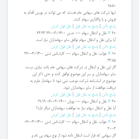
15:50
تنها شرکت های سهامی عام هستند که می توانند در بورس اقدام به
فروش و یا واگذاری سهام کنند.
پاسخ دادن
|
پاسخ به نقل قول
|
نقل قول کردن
+2
#
نقل و انتقال سهام
—
حسن
1400-03-22 23:33
آیا برای نقل و انتقال سهام توافق سایر سهامداران نیاز است
پاسخ دادن
|
پاسخ به نقل قول
|
نقل قول کردن
+1
#
جواب: نقل و انتقال سهام
—
کارشناس ثبتی
1400-03-22
23:55
اگر این نقل و انتقال در شرکت های سهامی عام باشد نیازی نیست
سایر سهامداران بر سر این موضوع توافق کنند و حتی ذکر این
موضوع در اساسنامه شرکت موجب نمی شود تا سهامدار ملزم به
دریافت موافقت از سایر سهامداران شود.
پاسخ دادن
|
پاسخ به نقل قول
|
نقل قول کردن
+2
#
نقل و انتقال سهام
—
پویان
1400-03-06 19:19
آیا نقل و انتقال سهام نیاز به موافقت سهامداران دیگر دارد؟
پاسخ دادن
|
پاسخ به نقل قول
|
نقل قول کردن
+1
#
جواب: نقل و انتقال سهام
—
کارشناس ثبتی
1400-03-06
20:03
اگر سهامی که قرار است انتقال داده شود از نوع سهام بی نام و