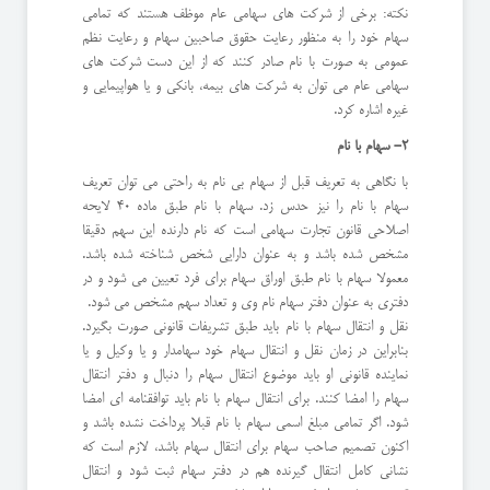
نکته: برخی از شرکت های سهامی عام موظف هستند که تمامی
سهام خود را به منظور رعایت حقوق صاحبین سهام و رعایت نظم
عمومی به صورت با نام صادر کنند که از این دست شرکت های
سهامی عام می توان به شرکت های بیمه، بانکی و یا هواپیمایی و
غیره اشاره کرد.
2- سهام با نام
با نگاهی به تعریف قبل از سهام بی نام به راحتی می توان تعریف
سهام با نام را نیز حدس زد. سهام با نام طبق ماده 40 لایحه
اصلاحی قانون تجارت سهامی است که نام دارنده این سهم دقیقا
مشخص شده باشد و به عنوان دارایی شخص شناخته شده باشد.
معمولا سهام با نام طبق اوراق سهام برای فرد تعیین می شود و در
دفتری به عنوان دفتر سهام نام وی و تعداد سهم مشخص می شود.
نقل و انتقال سهام با نام باید طبق تشریفات قانونی صورت بگیرد.
بنابراین در زمان نقل و انتقال سهام خود سهامدار و یا وکیل و یا
نماینده قانونی او باید موضوع انتقال سهام را دنبال و دفتر انتقال
سهام را امضا کنند. برای انتقال سهام با نام باید توافقنامه ای امضا
شود. اگر تمامی مبلغ اسمی سهام با نام قبلا پرداخت نشده باشد و
اکنون تصمیم صاحب سهام برای انتقال سهام باشد، لازم است که
نشانی کامل انتقال گیرنده هم در دفتر سهام ثبت شود و انتقال