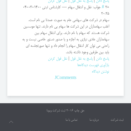
پاسخ دادن
|
پاسخ به نقل قول
|
نقل قول کردن
+2
#
جواب: نقل و انتقال سهام
—
کارشناس ثبتی
1400-03-04
20:25
سهام در شرکت های سهامی عام به صورت عمدتا بی نام است.
اغلب سهامداران در این شرکت ها سهام بی نام دارند. تنها موسسین
شرکت هستند که سهام با نام دارند. برای انتقال سهام بین
سهامداران عادی نیازی به اجازه و یا صدور دستور خاصی نیست و به
راحتی می توان کار انتقال سهام را انجام داد و تنها صورتجلسه ای
باید بین طرفین وجود داشته باشد.
پاسخ دادن
|
پاسخ به نقل قول
|
نقل قول کردن
بازآوری فهرست دیدگاه‌ها
نوشتن دیدگاه
JComments
حق چاپ 2016
ثبت شرکت ویونا
ثبت شرکت
درباره ما
تماس با ما