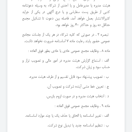
هيئت مديره يا مديرعامل و يا احدي از شركاء به وسيله دعوتنامه
كتبي از طريق پست سفارشي و يا درج آگهي در يكي از جرايد
كثيرالانتشار بعمل خواهد آمد، فاصله بين دعوت تا تشكيل مجمع
حداقل ده روز و حداكثر 40 روز خواهد بود.
تبصره 2 . در صورتي كه كليه شركاء در هر يك از جلسات مجامع
عمومي حضور يابند رعايت ماده 7 اساسنامه ضرورت نخواهد داشت.
ماده 8 . وظايف مجمع عمومي عادي يا عادي بطور فوق العاده :
الف : استماع گزارش هيئت مديره در امور مالي و تصويب تراز و
حساب سود و زيان شركت.
ب : تصويب پيشنهاد سود قابل تقسيم و از طرف هيئت مديره.
ج : تعيين خط مشي آينده شركت و تصويب آن.
د : انتخاب هيئت مديره و در صورت لزوم بازرس.
ماده 9 . وظايف مجمع عمومي فوق العاده :
الف : تغيير اساسنامه يا الحاق يا حذف يك يا چند موارد اساسنامه.
ب : تنظيم اساسنامه جديد يا تبديل نوع شركت.