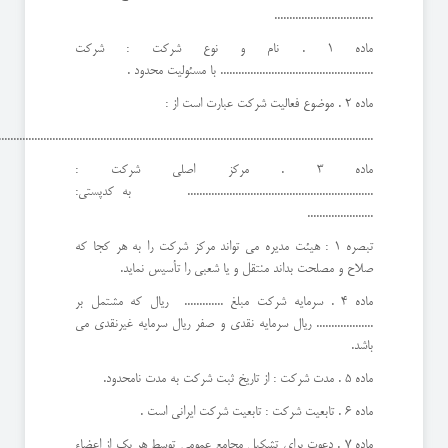
.................................
ماده 1 . نام و نوع شركت : شركت
................................................... با مسئوليت محدود .
ماده 2 . موضوع فعاليت شركت عبارت است از :
..................................................................................................................................
ماده 3 . مركز اصلي شركت :
.............................................................. به کدپستی:
......................
تبصره 1 : هيئت مديره مي تواند مركز شركت را به هر كجا كه
صلاح و مصلحت بداند منتقل و يا شعبي را تأسيس نمايد.
ماده 4 . سرمايه شركت مبلغ ............. ريال كه مشتمل بر
................... ريال سرمايه نقدي و صفر ريال سرمايه غيرنقدي مي
باشد.
ماده 5 . مدت شركت : از تاريخ ثبت شرکت به مدت نامحدود.
ماده 6 . تابعيت شركت : تابعيت شركت ایرانی است .
ماده 7 . دعوت براي تشكيل مجامع عمومي توسط هر يك از اعضاء