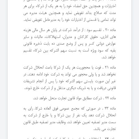
اختيارات و همچنين حق امضاء خود را به هر يك از شركاء براي هر
مدت كه صلاح بداند تفويض نمايد و همچنين هيئت مديره مي
تواند تمامي يا قسمتي از اختيارات خود را به مديرعامل تفويض نمايد.
ماده 20 . تقسيم سود : از درآمد شركت در پايان هر سال مالي هزينه
هاي اداري، حقوق كاركنان و مديران، استهلاكات، ماليات و ساير
عوارض دولتي كسر و پس از وضع صدي ده بابت ذخيره قانوني
بقيه كه سود ويژه است به نسبت سهم الشركه بين شركاء تقسيم
خواهد شد.
ماده 21 . فوت يا محجوريت هر يك از شركا باعث انحلال شركت
نخواهد شد و يا ولي محجور مي تواند به شركت خود ادامه دهند. در
غير اين صورت بايستي سهم الشركه خود را پس از انجام تشريفات
قانوني دريافت و يا به شريك ديگري منتقل و از شركت خارج شوند.
ماده 22 . شركت مطابق مواد قانون تجارت منحل خواهد شد.
ماده 23 . در صورتي كه مجمع عمومي فوق العاده شركا، راي به
انحلال شركت دهد يك نفر از بين شركا و يا خارج از شركت به
سمت مدير تصفيه تعيين خواهد شد، وظايف مدير تصفيه طبق قانون
تجارت مي باشد.