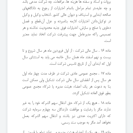
بروات و اسناد و سفته ها هزينه ها، مرافعات، چه شركت مدعي باشد
و چه عليه،در تمام مراحل باتمام اختيارات از رجوع به دادگاههاي
صالحه ابتدايي و استيناف و ديوان عالي كشور ،انتخاب وكيل و وكيل
در توكيل،دادن اختيارات لازمه بنامبرده و عزل آن،قطع و فصل
دعاوي با صلح و سازش، اختيارات فوق جنبه محدوديت نداشته و هر
تصميمي راكه مديرعامل جهت پيشرفت شركت اتخاد نمايد معتبر
است.
ماده 16 . سال مالي شركت : از اول فروردین ماه هر سال شروع و تا
بیست و نهم اسفند ماه همان سال خاتمه می یابد به استثنای سال
اول که ابتدای آن از تاریخ تاسیس شرکت است.
ماده 17 . مجمع عمومي عادي شركت در ظرف مدت چهار ماه اول
هر سال پس از انقضاي سال مالي شركت تشكيل ولي ممكن است
بنا به دعوت هر يك اعضاء هيئت مديره يا شركاء مجمع عمومي
بطور فوق العاده تشكيل گردد.
ماده 18 . هيچ يك از شركاء حق انتقال سهم الشركه خود را به غير
ندارند مگر با رضايت و موافقت دارندگان سه چهارم سرمايه شركت
كه داراي اكثريت عددي نيز باشند و انتقال سهم الشركه بعمل
نخواهد آمد مگر به موجب سند رسمي.
ماده 19 . هر يك از اعضاء هيئت مديره مي تواند تمام يا قسمتي از