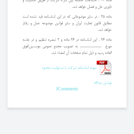
ماده 24 . اختلافات حاصله بين شركا شركت از طريق حكميت و
داوري حل و فصل خواهد شد.
ماده 25 . در ساير موضوعاتي كه در اين اساسنامه قيد نشده است
مطابق قانون تجارت ايران و ساير قوانين موضوعه عمل و رفتار
خواهد شد.
ماده 26 . اين اساسنامه در 26 ماده و 2 تبصره تنظيم و در جلسه
مورخ ........................ به تصويب مجمع عمومي موسسين/فوق
العاده رسيد و ذيل تمام صفحات آن امضاء شد.
نمونه اساسنامه شركت با مسئوليت محدود
نوشتن دیدگاه
JComments