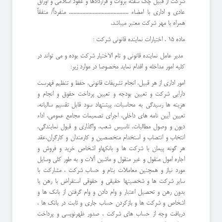
شرکت از قبيل چک سفته بروات و قراردادها و عقود اسلامي و اوراق
عادی و اداری با امضاء ........................................ منفرداً/ متفقاً
همراه با مهر شرکت معتبر ميباشد.
ماده 15 . اختيارات نماينده قانوني شركت :
مدير عامل نماينده قانوني و تام الاختيار شركت بوده و مي تواند در
كليه امور مداخله و اقدام نمايد مخصوصا در موارد زير:
امور اداري از هر قبيل، انجام تشريفات قانوني، حفظ و تنظيم فهرست
دارايي شركت و تعيين بودجه و تعيين پرداخت حقوق و انجام و
هزينه ها رسيدگي به محاسبات، پيشنهاد سود قابل تقسيم ساليانه،
تعيين آيين نامه هاي داخلي، اجراي تصميمات مجامع عمومي، اداء
ديون و وصول مطالبات، تاسيس شعب، واگذاري و قبول نمايندگي،
انتخاب و انتصاب و استخدام متخصصين و كارمندان و كارگران،عقد
هر گونه پيمان با شركت ها و بانكهاو اشخاص خريد و فروش و
اجاره امول منقول و غير منقول و ماشين آلات و به طور كلي وسايل
مورد نياز و همچنين معاملات بنام و حساب شركت ، مشاركت با
ساير شركت ها و شخصيتها حقيقي و حقوقي استقراض با رهن يا
بدون رهن و تحصيل اعتبار و وام دادن و وام گرفتن از بانك ها و
اشخاص و شركت ها و بازكردن حساب جاري و ثابت در بانك ها ،
دريافت وجه از حساب هاي شركت ، صدور ظهرنويسي و پرداخت