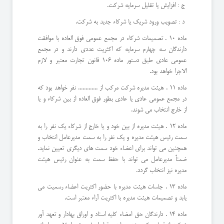
ج : افزايش يا تقليل سرمايه شركت.
د : تصويب ورود شريك يا شركاء جديد به شركت.
ماده 10 . تصميمات شركاء در مجمع عمومي فوق العاده با موافقت
دارندگان سه چهارم سرمايه كه اكثريت عددي دارند و در مجمع
عمومي عادي طبق دستور ماده 106 قانون تجارت معتبر و لازم
الاجرا خواهد بود.
ماده 11 . هيئت مديره شركت مركب از ............. نفر خواهد بود كه
در مجمع عمومي عادي يا عادي بطور فوق العاده از بين شركاء و يا
از خارج انتخاب مي شوند.
ماده 12 . هيئت مديره از بين خود و يا خارج از شركاء يك نفر را به
سمت رئيس هيئت مديره و يك نفر را به سمت مديرعامل انتخاب و
همچنين مي تواند براي اعضاء خود سمت هاي ديگري تعيين نمايد.
ضمناً مديرعامل مي تواند با حفظ سمت به عنوان رئيس هيئت
مديره نيز انتخاب گردد.
ماده 13 . جلسات هيئت مديره با حضور اكثريت اعضاء رسميت مي
يابد و تصميمات هيئت مديره با اكثريت آراء معتبر است.
ماده 14 . دارندگان حق امضاء کليه اسناد و اوراق بهادار و تعهد آور