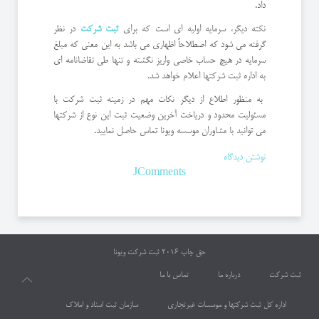
داد.
نکته دیگر، سرمایه اولیه ای است که برای
ثبت شرکت
در نظر
گرفته می شود که اصطلاحاً اظهاری می باشد به این معنی که مبلغ
سرمایه در هیچ حساب خاصی واریز نگشته و تنها طی تقاضانامه ای
به اداره ثبت شرکتها اعلام خواهد شد.
به منظور اطلاع از دیگر نکات مهم در زمینه ثبت شرکت با
مسئولیت محدود و دریاخت آخرین وضعیت ثبت این نوع از شرکتها
می توانید با مشاوران موسسه ویونا تماس حاصل نمایید.
نوشتن دیدگاه
JComments
حق چاپ 2016
ثبت شرکت ویونا
ثبت شرکت
درباره ما
تماس با ما
اداره کل ثبت شرکتها و موسسات غیرتجاری
سازمان ثبت اسناد و املاک