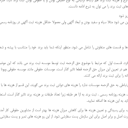
و هزینه ثبت برند هم ارتباط نزدیکی به نوع حقیقی بودن و یا حقوقی بودن ثبت برند دارد. صر
ای ثبت برند را می توان به شرح ادامه دانست.
یز شود
 سیاه و سفید بودن و ابعاد آگهی ولی معمولا حداقل هزینه ثبت آگهی در روزنامه رسمی بالغ بر 250 هزار تومان بر اور
و قسمت های متفاوتی را شامل می شود. منظور اینکه شما باید برند خود را متناسب با پیشه و شغ
رد. قسمت اول که مرتبط با موضوع حق الزحمه ثبت توسط موسسه ثبت برند می باشد که این موضو
د هم در تعیین این میزان حق الزحمه قطعا تاثیر گذار است. موسسات حقوقی مانند موسسه حقوقی ویونا 
ا برای ثبت برند ارائه می کنند.
اطی به حق الزحمه موسسات ندارد را هزینه های دولتی ثبت برند می گویند. این قسم از هزینه ها با ت
 هزینه روزنامه رسمی ، ثبت برند به ازا هر طبقه زیرا تعداد طبقات بر هزینه برند تاثیر گذار است، اس
د به این هزینه ها اضافه نمایید.
 برای رسیدگی و تعیین هزینه ها برای کاهش میزان هزینه ها بهتر است از مشاورین حقوقی کار آمد است
رت اصل و برابر اصل برای این سازمان پست سفارشی شود. از این رو هزینه های تمبر و پست سفارشی و .