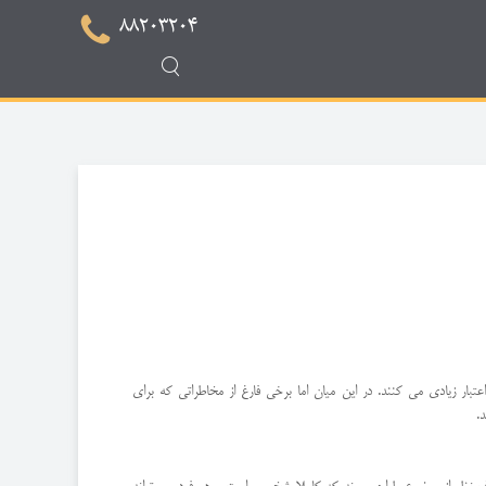
88203204
بار زیادی می کنند. در این میان اما برخی فارغ از مخاطراتی که برای
.