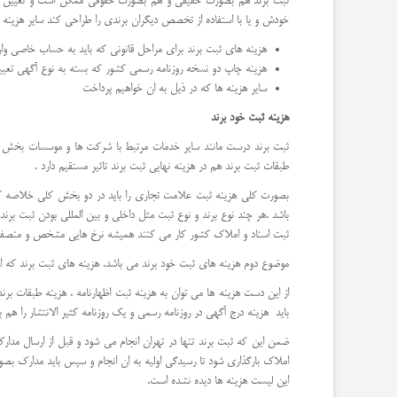
ثبت برند هم بصورت حقیقی و هم بصورت حقوقی ممکن است و تعیین نرخ 
خودش و یا با استفاده از تخصص دیگران برندی را طراحی کند سایر هزینه ه
هزینه های ثبت برند برای مراحل قانونی که باید به حساب خاصی وار
هزینه چاپ دو نسخه روزنامه رسمی کشور که بسته به نوع آگهی تعیین می شود مثلا
سایر هزینه ها که در ذیل به ان خواهیم پرداخت
هزینه ثبت خود برند
ثبت برند درست مانند سایر خدمات مرتبط با شرکت ها و موسسات بخش ها 
طبقات ثبت برند هم در هزینه نهایی ثبت برند تاثیر مستقیم دارد .
بصورت کلی هزینه ثبت علامت تجاری را باید در دو بخش کلی خلاصه ک
باشد .هر چند نوع برند و نوع ثبت مثل داخلی و بین المللی بودن ثبت برن
ثبت اسناد و املاک کشور کار می کنند همیشه نرخ هایی مشخص و منصفانه ر
موضوع دوم هزینه های ثبت خود برند می باشد. هزینه های ثبت برند که ارتب
از این دست هزینه ها می توان به هزینه ثبت اظهارنامه ، هزینه طبقات برند،
باید هزینه درج آگهی در روزنامه رسمی و یک روزنامه کثیر الانتشار را هم بای
ضمن این که ثبت برند تنها در تهران انجام می شود و قبل از ارسال مدارک
املاک بارگذاری شود تا رسیدگی اولیه به ان انجام و سپس باید مدارک بصو
این لیست هزینه ها دیده نشده است.