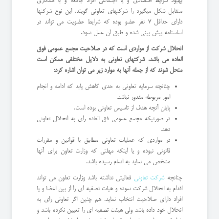
بهبود شرایط اقتصادی و یا اجتماعی افراد جامعه و با همکاری
متقابل شکل میگیرد را شرکتهای تعاونی گویند. این نوع شرکتها
دارای حداقل 7 نفر عضو بوده که شرایط عضویت می تواند در
اساسنامه پیش بینی شده و طبق آن عمل نمود.
انحلال شرکت از مواردی است که در صلاحیت مجمع عمومی فوق
العاده می باشد. شرکتهای تعاونی به دلایل مختلفی ممکن است
منحل شوند که از جمله آنها به موارد زیر می توان اشاره کرد:
چنانچه سرمایه تعاونی به حدی کاهش یابد که ادامه و انجام
امور مربوطه مقدور نباشد.
پایان آنچه هدف از تاسیس تعاونی بوده است.
در صورتیکه مجمع عمومی فق العاده رای به انحلال تعاونی
دهد.
در مواردی که عملیات تعاونی مطابق با قوانین و مقررات
قانونی نبوده و یا اینکه مهلتی که وزارت تعاون برای آنها
مشخص می نماید به اتمام رسیده باشد.
چنانچه
شرکت تعاونی
فعالیتی نداشته باشد وزارت تعاون می تواند
اقدام به انحلال شرکت نموده و هیات تصفیه ای را از بین اعضا و یا
افراد دارای صلاحیت انتخاب نماید. هم چنین اگر تعاونی رای به
انحلال خود داده باشد ولی هیئت تصفیه ای را تعیین نکرده باشد و