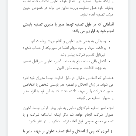
یا اینکه مدیران تصفیه ای که از طرف تعاونی انتخاب شده اند به
وظایف خود عمل ننمایند، وزارت تعاون می تواند در خصوص تعیین
هیئت تصفیه اقدام نماید.
اقداماتی که در طول تصفیه توسط مدیر یا مدیران تصفیه بایستی
انجام شود به قرار زیر می باشد:
رسیدگی به بدهی های تعاونی و اقدام جهت پرداخت آنها
پرداخت سهام و سود سهام اعضا در صورتیکه از حساب ذخیره
غیرقابل تقسیم شرکت بیشتر باشد.
انتقال باقی مانده مبلغ به حساب ذخیره تعاونی غیرقابل تقسیم
به جهت اقدامات مربوطه طبق قانون
همانطور که اشخاص حقوقی در طول فعالیت توسط مدیران خود اداره
می شوند، در زمان انحلال و تصفیه هم بایستی شخص یا اشخاصی
مدیریت شرکت را بر عهده داشته باشند که به این فرد یا افراد مدیر
یا مدیران تصفیه می گویند.
انجام امور تصفیه شرکتهای تعاونی به طور پیش فرض توسط آخرین
مدیران شرکت انجام خواهد شد مگر اینکه اساسنامه شرکت و یا
تصمیم مجمع عمومی فوق العاده ترتیب دیگری را در نظر بگیرد.
از اموری که پس از انحلال و آغاز تصفیه تعاونی بر عهده مدیر یا