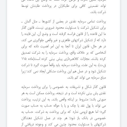
تواند تضمینی کافی برای طلبکاران در پرداخت طلبشان توسط
شرکت باشد.
پرداخت تمامی سرمایه نقدی در بعضی از کشورها ـ مثل آلمان ـ
برای تشکیل شرکت با مسئولیت محدود ضروری نیست. قانون گذار
ما این قاعده را از قانون فرانسه گرفته است و وضع آن، این فایده را
دارد که از تشکیل شرکتهای ظاهری و غیر واقعی جلوگیری می کند.
در هر حال، قانون ایران تا آنجا به این امر اهمیت داده که برای
اشخاصی که بر خلاف واقع، پرداخت سرمایه را به شرکت تصدیق
کرده باشند، مجازات کلاهبرداری پیش بینی کرده است(ماده 115
ق.ت). به این علت، پرداخت سرمایه باید واقعاً صورت گیرد تا شرکت
تشکیل شود و در عمل هم این پرداخت مشکلی ایجاد نمی کند؛ زیرا
مبلغ سرمایه می تواند کم باشد.
قانون گذار شکل و تشریفات به خصوصی را برای پرداخت سرمایه
نقدی پش بینی نکرده است و در نتیجه، پرداخت ممکن است به هر
صورتی باشد؛ مشروط بر اینکه واقعی باشد. به این ترتیب، پرداخت
می تواند با پول نقد یا چک و یا با حواله حساب به حساب صورت
گیرد؛ اما هیچ لزومی ندارد که برای پرداخت به شرکت، حساب به
خصوصی در بانک باز شود؛ هر چند در عمل تشکیل دهندگان
شرکتهای با مسئولیت محدود چنین می کند و وجوده دریافتی از