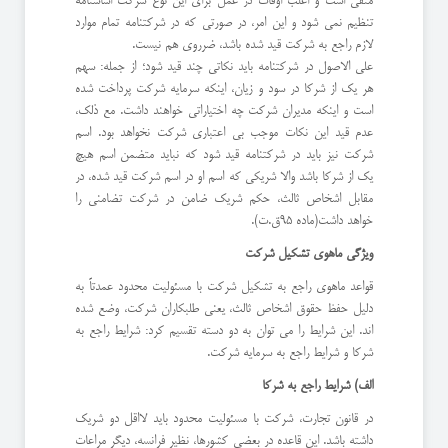
منفی است و اغلب اوقات در عمل برای این نوع شرکت اساسنامه
تنظیم نمی شود و این امر، در صورتی که در شرکتنامه تمام موارد
لازم راجع به شرکت قید شده باشد، ضرروی هم نیست.
علی الاصول در شرکتنامه باید نکاتی چند قید شود؛ از جمله: سهم
هر یک از شرکا در سود و زیان، اینکه سرمایه شرکت پرداخت شده
است و اینکه مدیران شرکت چه اختیاراتی خواهند داشت. مع ذلک،
عدم قید این نکات موجب بی اعتباری شرکت نخواهد بود. اسم
شرکت نیز باید در شرکتنامه قید شود که نباید متضمن اسم هیچ
یک از شرکا باشد والا شریکی که اسم او در اسم شرکت قید شده، در
مقابل اشخاص ثالث، حکم شریک ضامن در شرکت تضامنی را
خواهد داشت(ماده 95ق.ت).
ويژگی ماهوی تشکیل شرکت
قواعد ماهوی راجع به تشکیل شرکت با مسئولیت محدود عمدتاً به
دلیل حفظ حقوق اشخاص ثالث، یعنی طلبکاران شرکت، وضع شده
اند. این شرایط را می توان به دو دسته تقسیم کرد: شرایط راجع به
شرکا و شرایط راجع به سرمایه شرکت.
الف) شرایط راجع به شرکا
در قانون تجارت، شرکت با مسئولیت محدود باید لااقل دو شریک
داشته باشد. این قاعده در بعضی کشورها، نظیر فرانسه، دیگر مراعات