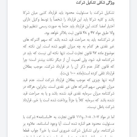
ويژگی شکلی تشکیل شرکت
تشکیل شرکت با مسئولیت محدود باید قرارداد کتبی میان شرکا
باشد و کلیه شرکا باید این قرارداد را شخصاً یا توسط وکیل دارای
اختیار امضا کنند. این قرارداد باید حتماً به صورت رسمی تنظیم شود
والا طبق مواد 47 و 48 قانون ثبت بلااثر خواهد بود.
در شرکتنامه باید به صراحت قید شده باشد که سهم الشرکه های
غیر نقدی هر کدام به چه میزان تقویم شده است. این نکته که
موضوع ماده 97 قانون تجارت است، تنها نکته ای نیست که باید در
شرکتنامه قید شود، ولی اهمیت آن از دیگر نکات بیشتر است؛ چرا
که قانون گذار عدم ذکر آن را در قرارداد شرکت، موجب بطلان
قرارداد تلقی کرده است(ماده 100 ق.ت).
البته تنها چیزی که موجب بطلان قرارداد شرکت است، عدم قید
میزان تقویمی سهم الشرکه های غیر نقدی است. بنابراین، هرگاه در
شرکتنامه میزان سرمایه نقدی قید نشده باشد و یا به صراحت قید
نشده باشد که سرمایه کلاً یا جزئاً پرداخت شده است یا خیر، قرارداد
شرکت باطل نیست.
اما در مواد 107، 108، و111 قانون تجارت به «اساسنامه» شرکت با
مسئولیت محدود هم اشاره شده است. آیا وجود اساسنامه، علاوه بر
شرکتنامه، برای تشکیل شرکت ضروری است یا خیر؟ جواب قطعا