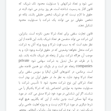
نمی شود و تعداد شرکتهای با مسئولیت محدود تک شریک که
قانون گذار به رسمیت شناخته است، هر روز بیشتر می شود. البته در
حقوق ما لازم نیست که دو شریک شخص حقیقی باشند. بلکه دو
شخص حقوقی نیز می توانند یک شرکت با مسئولیت محدود
تشکیل دهند.
قانون تجارت سقفی برای تعداد شرکا معین نکرده است. بنابراین،
این شرکت می تواند متضمن هر تعداد شریک باشد. این قاعده از این
نظر مفید است که به سبب فوت شرکا و ورود ورثه آنان به شرکت،
شرکت منحل نخواهد؛ وضعیتی که در حقوق فرانسه وجود دارد و به
موجب آن، هرگاه شرکت بیش از پنجاه نفر شریک داشته باشد، باید
یا در ظرف دو سال تبدیل به شرکت سهامی شود private
companies پنجاه نفر است و در بلژیک نیز همین قاعده مقرر
است. برعکس، در کشورهای آلمان، ایتالیا و سویس سقفی برای
تعداد شرکا وجود ندارد. به نظر ما، در حقوق ایران نیز بهتر است
تعداد شرکای این نوع شرکت محدود شود تا تأسیس شرکت با
مسئولیت محدود به مواردی اختصاص یابد که شرکا یکدیگر را می
شناسند. اگر این شناسایی در مورد خود شرکا صدق می کند، در مورد
ورثه آنها ممکن است چنین نباشد. از این که بگذریم، هیچ گونه
شرط دیگری در مورد شرکا لازم نیست و به ویژه اهلیت خاصی برای
شریک شدن در این نوع شرکت وجود ندار. بنابراین، اشخاص محجور