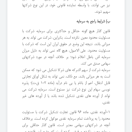
نیز می توانند، با واسطه نماینده قانونی خود، در این نوع شرکتها
سهیم شوند.
ب) شرایط راجع به سرمایه
قانون گذار هیچ گونه حداقل و حداکثری برای سرمایه شرکت با
مسئولیت محدود معین نکرده است. بنابراین، شرکت می تواند به هر
میزانی باشد. نتیجه این وضع در حقوق ایران این است که شرکت با
مسئولیت محدود، علی الاصول، هیچ گاه نمی تواند به دلیل میزان
سرمایه اش باطل اعلام شود؛ بر خلاف آنچه در مورد شرکتهای
سهامی صدق می کند.
سرمایه شرکت از سهم الشرکه های شرکا تشکیل می شود که ممکن
است به هر میزانی باشد. مع ذلک، نمی تواند به شکل اوراق تجارتی
قابل انتقال، اعم از بانام یا بی نام درآید (ماده 102 ق.ت)؛ پذیره
نویسی سهام این نوع شرکت نیز ممنوع است. سرمایه شرکت می
تواند از آورده های نقدی تشکیل شده باشد یا از آورده های غیر
نقدی.
1-آورده نقدی. ماده 96 قانون تجارت تشکیل شرکت با مسئولیت
محدود را به پرداخت تمام سرمایه نقدی موکول کرده است. برخلاف
آنچه در شرکتهای سهامی معتبر است، قانون گذار حداقلی برای
سرمایه معین نکرده و فرض کرده است که وضع این قاعده می