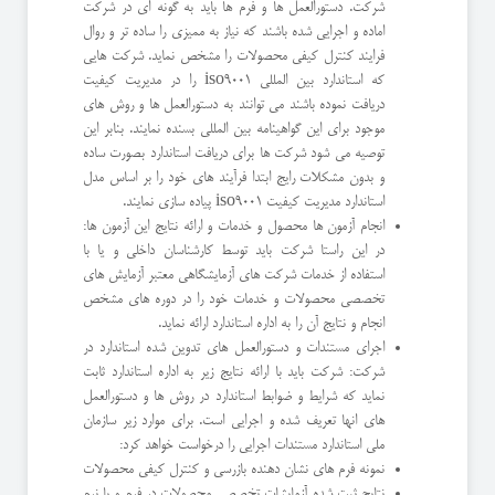
شرکت. دستورالعمل ها و فرم ها باید به گونه ای در شرکت
اماده و اجرایی شده باشند که نیاز به ممیزی را ساده تر و روال
فرایند کنترل کیفی محصولات را مشخص نماید. شرکت هایی
که استاندارد بین المللی iso9001 را در مدیریت کیفیت
دریافت نموده باشند می توانند به دستورالعمل ها و روش های
موجود برای این گواهینامه بین المللی بسنده نمایند. بنابر این
توصیه می شود شرکت ها برای دریافت استاندارد بصورت ساده
و بدون مشکلات رایج ابتدا فرآیند های خود را بر اساس مدل
استاندارد مدیریت کیفیت iso9001 پیاده سازی نمایند.
انجام آزمون ها محصول و خدمات و ارائه نتایج این آزمون ها:
در این راستا شرکت باید توسط کارشناسان داخلی و یا با
استفاده از خدمات شرکت های آزمایشگاهی معتبر آزمایش های
تخصصی محصولات و خدمات خود را در دوره های مشخص
انجام و نتایج آن را به اداره استاندارد ارائه نماید.
اجرای مستندات و دستورالعمل های تدوین شده استاندارد در
شرکت: شرکت باید با ارائه نتایج زیر به اداره استاندارد ثابت
نماید که شرایط و ضوابط استاندارد در روش ها و دستورالعمل
های انها تعریف شده و اجرایی است. برای موارد زیر سازمان
ملی استاندارد مستندات اجرایی را درخواست خواهد کرد:
نمونه فرم های نشان دهنده بازرسی و کنترل کیفی محصولات
نتایج ثبت شده آزمایشات تخصصی محصولات در فرم و یا نرم