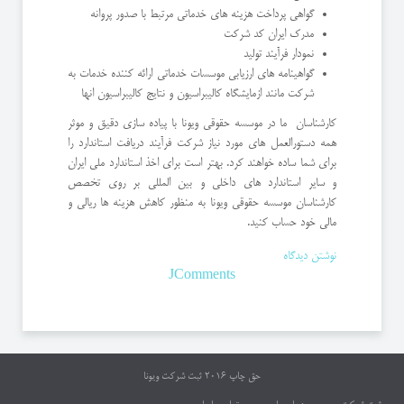
گواهی پرداخت هزینه های خدماتی مرتبط با صدور پروانه
مدرک ایران کد شرکت
نمودار فرآیند تولید
گواهینامه های ارزیابی موسسات خدماتی ارائه کننده خدمات به
شرکت مانند ازمایشگاه کالیبراسیون و نتایج کالیبراسیون انها
کارشناسان ما در موسسه حقوقی ویونا با پیاده سازی دقیق و موثر
همه دستورالعمل های مورد نیاز شرکت فرآیند دریافت استاندارد را
برای شما ساده خواهند کرد. بهتر است برای اخذ استاندارد ملی ایران
و سایر استاندارد های داخلی و بین المللی بر روی تخصص
کارشناسان موسسه حقوقی ویونا به منظور کاهش هزینه ها ریالی و
مالی خود حساب کنید.
نوشتن دیدگاه
JComments
حق چاپ 2016
ثبت شرکت ویونا