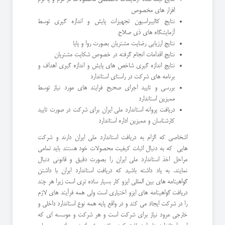
افزار های مخصوص
نتایج کالیبراسیون تجهیزات پایش و اندازه گیری توسط
آزمایشگاه های ذی صلاح
نتایج ارزیابی رضایت مشتریان بصورت روا و پایا
نتایج اقدامات انجام گرفته در خصوص شکایت مشتریان
نتایج اندازه گیری شاخص های پایش و اندازه گیری اهداف و
برنامه های شرکت در راستای استاندارد
بررسی و تایید اجرای صحیح فرایند های مورد نیاز توسط
ممیزین استاندارد
دریافت پروانه استاندارد ملی ایران برای شرکت در صورت تایید
کارشناسان و ممیزین اداره استاندارد
اشخاصی که الزام به دریافت استاندارد ملی ایران دارند و شرکت
هایی که به دنبال اثبات کیفیت محصولات خود هستند باید تمامی
مراحل اخذ استاندارد ملی ایران را بصورت دقیق و قانونی دنبال
نمایند. به یاد داشته باشید که دریافت استاندارد ایران با داشتن
گواهینامه های بین المللی ایزو کار بسیار ساده تری است زیرا هر چند
دریافت گواهینامه های ایزو اختیاری است ولی همه فرآیند های لازم
را در شرکت ایجاد می کند و در واقع پایه همه نوع استاندارد داخلی و
خارجی مرود نیاز برای شرکت است و هر شرکت و موسسه ای که