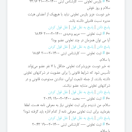
+4
#
بازرس تعاونی
—
کارشناس ثبتی
1400-02-21 23:16
سلام و روز خوش
خیر دوست عزیز بازرس تعاونی نباید با هیچ‌یک از اعضای هیئت
مدیره نسبت فامیلی داشته باشد.
پاسخ دادن
|
پاسخ به نقل قول
|
نقل قول کردن
+6
#
ثبت تعاونی
—
مریم وحیدی
1400-02-20 18:46
آیا می توان همزمان در چند تعاونی عضو بود؟
پاسخ دادن
|
پاسخ به نقل قول
|
نقل قول کردن
+5
#
ثبت تعاونی
—
کارشناس ثبتی
1400-02-20 18:56
با سلام.
نه خیر دوست عزیز,شرکت تعاونی حداقل با ۷ نفر عضو می‌تواند
تأسیس شود که شرایط قانونی را برای عضویت در شرکتهای تعاونی
داشته باشند. از جمله تابعیت ایرانی، نداشتن ممنوعیت قانونی و در
شرکتهای تعاونی مشابه عضو نباشند.
پاسخ دادن
|
پاسخ به نقل قول
|
نقل قول کردن
+6
#
ثبت تعاونی
—
محمد
1400-02-19 20:29
سلام. من شنیدم برای ثبت تعاونی نیاز به معرفی نامه هست. لطفا
بفرمایید برای ثبت تعاونی معرفی نامه از کدام اداره باید گرفته شود؟
پاسخ دادن
|
پاسخ به نقل قول
|
نقل قول کردن
+4
#
ثبت تعاونی
—
کارشناس ثبتی
1400-02-19 20:43
با سلام