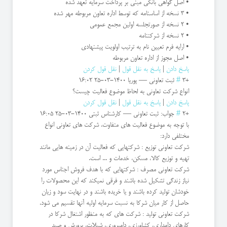
• اصل گواهي بانکي مبني بر پرداخت سرمايه تعهد شده
• 3 نسخه از اساسنامه که توسط اداره تعاون مربوطه مهر شده
• 2 نسخه از صورتجلسه اولين مجمع عمومی
• 2 نسخه از شرکتنامه
• ارایه فرم تعيين نام به ترتيب اولويت پيشنهادي
• اصل مجوز از اداره تعاون مربوطه
پاسخ دادن
|
پاسخ به نقل قول
|
نقل قول کردن
+3
#
ثبت تعاونی
—
پوریا
1400-03-25 16:02
انواع شرکت تعاونی به لحاظ موضوع فعالیت چیست؟
پاسخ دادن
|
پاسخ به نقل قول
|
نقل قول کردن
+2
#
جواب: ثبت تعاونی
—
کارشناس ثبتی
1400-03-25 16:05
با توجه به موضوع فعالیت های متفاوت، شرکت های تعاونی انواع
مختلفی دارد:
شرکت تعاونی توزیع : شرکتهایی که فعالیت آن در زمینه هایی مانند
تهیه و توزیع کالا، مسکن، خدمات و ... است.
شرکت تعاونی مصرف : شرکتهایی که با هدف فروش اجناس مورد
نیاز زندگی تشکیل شده باشند و فرقی نمیکند که این محصولات را
خودشان تولید کرده باشند و یا خریده باشند و در نهایت سود و زیان
حاصل از کار میان شرکا به نسبت سرمایه اولیه آنها تقسیم می شود.
شرکت تعاونی تولید : شرکت های که به منظور اشتغال شرکا در
کارهای دامداری، کشاورزی، دامپروری، شیلات، پرورش و صید