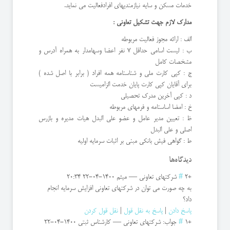
خدمات مسکن و سایه نیازمندیهای افرادفعالیت می نماید.
مدارک لازم جهت تشکیل تعاونی :
الف : ارائه مجوز فعالیت مربوطه
ب : لیست اسامی حداقل 7 نفر اعضا وسهامدار به همراه آدرس و
مشخصات کامل
ج : کپی کارت ملی و شناسنامه همه افراد ( برابر با اصل شده )
برای آقایان کپی کارت پایان خدمت الزامیست
د : کپی آخرین مدرک تحصیلی
خ : امضا اساسنامه و فرمهای مربوطه
ظ : تعیین مدیر عامل و عضو علی البدل هیات مدیره و بازرس
اصلی و علی البدل
ط : گواهی فیش بانکی مبنی بر اثبات سرمایه اولیه
دیدگاه‌ها
+2
#
شرکتهای تعاونی
—
میثم
1400-04-22 20:34
به چه صورت می توان در شرکتهای تعاونی افزایش سرمایه انجام
داد؟
پاسخ دادن
|
پاسخ به نقل قول
|
نقل قول کردن
+1
#
جواب: شرکتهای تعاونی
—
کارشناس ثبتی
1400-04-22