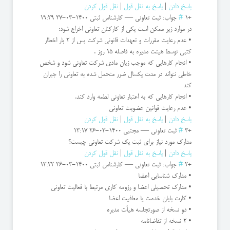
پاسخ دادن
|
پاسخ به نقل قول
|
نقل قول کردن
+1
#
جواب: ثبت تعاونی
—
کارشناس ثبتی
1400-03-27 19:29
در موارد زیر ممکن است یکی از کارکنان تعاونی اخراج شود:
• عدم رعایت مقررات و تعهدات قانونی شرکت پس از 2 بار اخطار
کتبی توسط هیئت مدیره به فاصله 15 روز .
• انجام کارهایی که موجب زیان مادی شرکت تعاونی شود و شخص
خاطی نتواند در مدت یکسال ضرر متحمل شده به تعاونی را جبران
کند
• انجام کارهایی که به اعتبار تعاونی لطمه وارد کند.
• عدم رعایت قوانین عضویت تعاونی
پاسخ دادن
|
پاسخ به نقل قول
|
نقل قول کردن
+3
#
ثبت تعاونی
—
مجتبی
1400-03-26 13:17
مدارک مورد نیاز برای ثبت یک شرکت تعاونی چیست؟
پاسخ دادن
|
پاسخ به نقل قول
|
نقل قول کردن
+2
#
جواب: ثبت تعاونی
—
کارشناس ثبتی
1400-03-26 13:22
• مدارک شناسایی اعضا
• مدارک تحصیلی اعضا و رزومه کاری مرتبط با فعالیت تعاونی
• کارت پایان خدمت یا معافیت اعضا
• دو نسخه از صورتجلسه هيأت مديره
• 2 نسخه از تقاضانامه