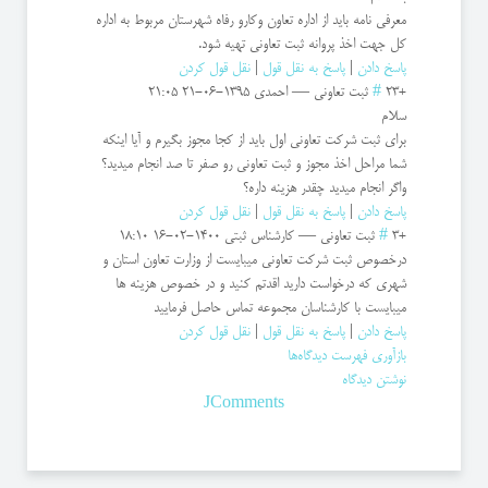
معرفی نامه باید از اداره تعاون وکارو رفاه شهرستان مربوط به اداره
کل جهت اخذ پروانه ثبت تعاونی تهیه شود.
پاسخ دادن
|
پاسخ به نقل قول
|
نقل قول کردن
+23
#
ثبت تعاوني
—
احمدي
1395-06-21 21:05
سلام
براي ثبت شركت تعاوني اول بايد از كجا مجوز بگيرم و آيا اينكه
شما مراحل اخذ مجوز و ثبت تعاوني رو صفر تا صد انجام ميديد؟
واگر انجام ميديد چقدر هزينه داره؟
پاسخ دادن
|
پاسخ به نقل قول
|
نقل قول کردن
+3
#
ثبت تعاونی
—
کارشناس ثبتی
1400-02-16 18:10
درخصوص ثبت شرکت تعاونی میبایست از وزارت تعاون استان و
شهری که درخواست دارید اقدتم کنید و در خصوص هزینه ها
میبایست با کارشناسان مجموعه تماس حاصل فرمایید
پاسخ دادن
|
پاسخ به نقل قول
|
نقل قول کردن
بازآوری فهرست دیدگاه‌ها
نوشتن دیدگاه
JComments