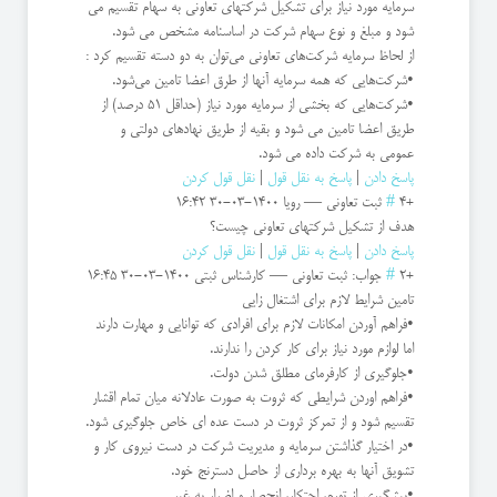
سرمایه مورد نیاز برای تشکیل شرکتهای تعاونی به سهام تقسیم می
شود و مبلغ و نوع سهام شرکت در اساسنامه مشخص می شود.
از لحاظ سرمایه شرکت‌های تعاونی می‌توان به دو دسته تقسیم کرد :
•شرکت‌هایی که همه سرمایه آنها از طرق اعضا تامین می‌شود.
•شرکت‌هایی که بخشی از سرمایه مورد نیاز (حداقل 51 درصد) از
طریق اعضا تامین می شود و بقیه از طریق نهادهای دولتی و
عمومی به شرکت داده می شود.
پاسخ دادن
|
پاسخ به نقل قول
|
نقل قول کردن
+4
#
ثبت تعاونی
—
رویا
1400-03-30 16:42
هدف از تشکیل شرکتهای تعاونی چیست؟
پاسخ دادن
|
پاسخ به نقل قول
|
نقل قول کردن
+2
#
جواب: ثبت تعاونی
—
کارشناس ثبتی
1400-03-30 16:45
تامین شرایط لازم برای اشتغال زایی
•فراهم آوردن امکانات لازم برای افرادی که توانایی و مهارت دارند
اما لوازم مورد نیاز برای کار کردن را ندارند.
•جلوگیری از کارفرمای مطلق شدن دولت.
•فراهم اوردن شرایطی که ثروت به صورت عادلانه میان تمام اقشار
تقسیم شود و از تمرکز ثروت در دست عده ای خاص جلوگیری شود.
•در اختیار گذاشتن سرمایه و مدیریت شرکت در دست نیروی کار و
تشویق آنها به بهره برداری از حاصل دسترنج خود.
•پیشگیری از تورم، احتکار، انحصار و اضرار به غیر.