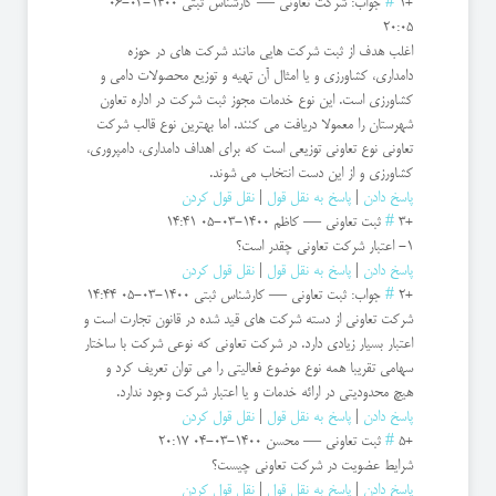
+1
#
جواب: شرکت تعاونی
—
کارشناس ثبتی
1400-03-06
20:05
اغلب هدف از ثبت شرکت هایی مانند شرکت های در حوزه
دامداری، کشاورزی و یا امثال آن تهیه و توزیع محصولات دامی و
کشاورزی است. این نوع خدمات مجوز ثبت شرکت در اداره تعاون
شهرستان را معمولا دریافت می کنند. اما بهترین نوع قالب شرکت
تعاونی نوع تعاونی توزیعی است که برای اهداف دامداری، دامپروری،
کشاورزی و از این دست انتخاب می شوند.
پاسخ دادن
|
پاسخ به نقل قول
|
نقل قول کردن
+3
#
ثبت تعاونی
—
کاظم
1400-03-05 14:41
1- اعتبار شرکت تعاونی چقدر است؟
پاسخ دادن
|
پاسخ به نقل قول
|
نقل قول کردن
+2
#
جواب: ثبت تعاونی
—
کارشناس ثبتی
1400-03-05 14:44
شرکت تعاونی از دسته شرکت های قید شده در قانون تجارت است و
اعتبار بسیار زیادی دارد. در شرکت تعاونی که نوعی شرکت با ساختار
سهامی تقریبا همه نوع موضوع فعالیتی را می توان تعریف کرد و
هیچ محدودیتی در ارائه خدمات و یا اعتبار شرکت وجود ندارد.
پاسخ دادن
|
پاسخ به نقل قول
|
نقل قول کردن
+5
#
ثبت تعاونی
—
محسن
1400-03-04 20:17
شرایط عضویت در شرکت تعاونی چیست؟
پاسخ دادن
|
پاسخ به نقل قول
|
نقل قول کردن