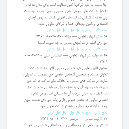
آنها نسبت به بقیه شرکتها کمی متفاوت است برای مثال هدف از
تشکیل شرکت های سهامی عام و خاص و نسبی کسب سود است
ولی هدف از تشکیل شرکت های تعاونی کمک به بهبود اوضاع
اقتصادی و تامین نیازهای اعضا و شرکای تعاونی است.
پاسخ دادن
|
پاسخ به نقل قول
|
نقل قول کردن
+5
#
شرکتهای تعاونی
—
فرزانه
1400-04-06 23:06
حق رای اعضا در شرکتهای تعاونی به چه صورت است؟
پاسخ دادن
|
پاسخ به نقل قول
|
نقل قول کردن
+4
#
جواب: شرکتهای تعاونی
—
کارشناس ثبتی
1400-04-06
23:09
مطابق قانون تعاونی تنها اشخاص حقیقی قادر به ثبت شرکت
تعاونی هستند و همچنین اشخاص حقوقی حق عضویت در تعاونی را
ندارند. در شرکت های تعاونی، بر خلاف سایر شرکت ها که حق
رای شرکاء و سهامداران، به اندازه میزان سرمایه آن ها است، حق
رای اعضاء، به میزان سرمایه آن ها بستگی ندارد و هر کدام از
اعضای تعاونی در مجامع عمومی دارای یک حق رای هستند بدون
توجه به اینکه چه مقدار سرمایه در شرکت تعاونی دارند
پاسخ دادن
|
پاسخ به نقل قول
|
نقل قول کردن
+3
#
ثبت تعاونی
—
مرتضی
1400-04-05 23:14
شرکتهای تعاونی در چه مواقعی و با چه اهدافی تشکیل می شوند؟