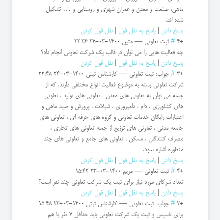
ماهی، صنعت و معدن و عمران شهری و روستایی و … تشکیل
شده اند.
پاسخ دادن
|
پاسخ به نقل قول
|
نقل قول کردن
+4
#
ثبت تعاوني
—
متین
1400-03-24 22:36
چه فعالیت هایی را می توان در قالب یک شرکت تعاونی انجام داد؟
پاسخ دادن
|
پاسخ به نقل قول
|
نقل قول کردن
+3
#
جواب: ثبت تعاوني
—
کارشناس ثبتی
1400-03-24 22:48
شرکت تعاونی بسته به موضوع فعالیت انواع مختلفی دارند. که از
جمله می توان به تعاونی های معدن ، تعاونی های تولید ، تعاونی
های کشاورزی ، دام ، دامپروری ، شیلات ، پرورش و صید ماهی و
اعتبارات رایگان خدمات تعاونی و گروه های حرفه ای ، تعاونی های
جامعه مدنی ، تعاونی های توزیع از جمله تعاونی های تجاری ،
مصرف کنندگان ، مسکن ، تعاونی های جامع و تعاونی های چند
منظوره اشاره نمود.
پاسخ دادن
|
پاسخ به نقل قول
|
نقل قول کردن
+4
#
ثبت تعاونی
—
مریم
1400-03-23 15:42
تعداد شرکای مورد نیاز برای ثبت یک شرکت تعاونی چند نفر است؟
پاسخ دادن
|
پاسخ به نقل قول
|
نقل قول کردن
+2
#
جواب: ثبت تعاونی
—
کارشناس ثبتی
1400-03-23 15:48
برای تاسیس و ثبت یک شرکت تعاونی باید حداقل 7 نفر با هم