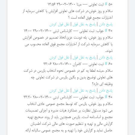
+5
#
ثبت تعاونی
—
مینا
1400-02-29 13:56
سلام و روز خوش،در شرکت های تعاونی افزایش یا کاهش سرمایه از
اختیارات مجمع فوق العاده است ؟
پاسخ دادن
|
پاسخ به نقل قول
|
نقل قول کردن
+3
#
جواب: ثبت تعاونی
—
کارشناس ثبتی
1400-02-29 14:00
سلام و روز خوش، بله دوست عزیز،اتخاذ تصمیم در خصوص افزایش
یا کاهش سرمایه شرکت از اختیارات مجمع فوق العاده محسوب می
شوند.
پاسخ دادن
|
پاسخ به نقل قول
|
نقل قول کردن
+6
#
ثبت تعاونی
—
کامران
1400-02-28 23:06
سلام .میشه لطفا یه کم در خصوص نحوه انتخاب بازرس در شرکت
های تعاونی توضیح بدین و بگین بازرس در شرکت تعاونی چه
وظیفه ای دارد؟
پاسخ دادن
|
پاسخ به نقل قول
|
نقل قول کردن
+4
#
جواب: ثبت تعاونی
—
کارشناس ثبتی
1400-02-28 23:20
سلام و روز خوش، بازرس که توسط مجمع عمومی عادی انتخاب
می شود مسئول نظارت بر عملکرد هیات مدیره و اجرای تصمیمات
مجمع و اساسنامه است. بازرس همچنین باید از روند صحیح تهیه
گزارش مالی و تهیه و تنظیم صورت های مالی شرکت اطمینان
حاصل نماید و گزارش خود را تهیه و به مجمع عمومی سالیانه ارائه