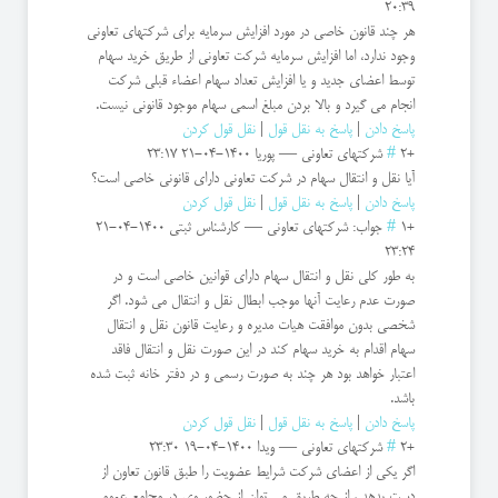
20:39
هر چند قانون خاصی در مورد افزایش سرمایه برای شرکتهای تعاونی
وجود ندارد، اما افزایش سرمایه شرکت تعاونی از طریق خرید سهام
توسط اعضای جدید و یا افزایش تعداد سهام اعضاء قبلی شرکت
انجام می گیرد و بالا بردن مبلغ اسمی سهام موجود قانونی نیست.
پاسخ دادن
|
پاسخ به نقل قول
|
نقل قول کردن
+2
#
شرکتهای تعاونی
—
پوریا
1400-04-21 23:17
آیا نقل و انتقال سهام در شرکت تعاونی دارای قانونی خاصی است؟
پاسخ دادن
|
پاسخ به نقل قول
|
نقل قول کردن
+1
#
جواب: شرکتهای تعاونی
—
کارشناس ثبتی
1400-04-21
23:24
به طور کلی نقل و انتقال سهام دارای قوانین خاصی است و در
صورت عدم رعایت آنها موجب ابطال نقل و انتقال می شود. اگر
شخصی بدون موافقت هیات مدیره و رعایت قانون نقل و انتقال
سهام اقدام به خرید سهام کند در این صورت نقل و انتقال فاقد
اعتبار خواهد بود هر چند به صورت رسمی و در دفتر خانه ثبت شده
باشد.
پاسخ دادن
|
پاسخ به نقل قول
|
نقل قول کردن
+2
#
شرکتهای تعاونی
—
ویدا
1400-04-19 23:30
اگر یکی از اعضای شرکت شرایط عضویت را طبق قانون تعاون از
دست بدهد ، از چه طریق می توان از حضور وی در مجامع عمومی