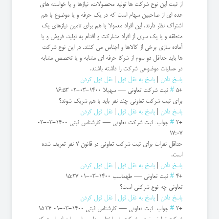
از ثبت این نوع شرکت ها تولید محصولات، نیازها و یا خواسته های
عده ای از صاحبین سهام است که در یک حرفه و یا موضوع با هم
اشتراک نظر دارند. این افراد معمولا با هم برای تامین نیازهای یک
منطقه و یا یک سری از افراد مشارکت و اقدام به تولید، فروش و یا
آماده سازی برخی از کالاها و اجناس می کنند. در این نوع شرکت
ها باید حداقل دو سوم از شرکا حرفه ای مشابه و یا تخصص مشابه
در عملیات موضوعی شرکت را داشته باشند.
پاسخ دادن
|
پاسخ به نقل قول
|
نقل قول کردن
+5
#
ثبت شرکت تعاونی
—
سهیلا
1400-03-02 16:53
برای ثبت شرکت تعاونی چند نفر باید با هم شریک شوند؟
پاسخ دادن
|
پاسخ به نقل قول
|
نقل قول کردن
+2
#
جواب: ثبت شرکت تعاونی
—
کارشناس ثبتی
1400-03-02
17:07
حداقل نفرات برای ثبت شرکت تعاونی در قانون 7 نفر تعریف شده
است.
پاسخ دادن
|
پاسخ به نقل قول
|
نقل قول کردن
+4
#
ثبت تعاونی
—
طهماسب
1400-03-01 15:27
تعاونی چه نوع شرکتی است؟
پاسخ دادن
|
پاسخ به نقل قول
|
نقل قول کردن
+2
#
جواب: ثبت تعاونی
—
کارشناس ثبتی
1400-03-01 15:34