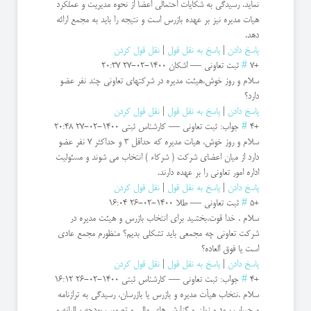
نماید. رسیدگی به شکایات احتمالی اعضا از نحوه مدیریت و عملکرد
هیات مدیره نیز بر عهده بازرس است و نتیجه را باید به مجمع ارائه
دهد.
پاسخ دادن
|
پاسخ به نقل قول
|
نقل قول کردن
+7
#
ثبت تعاونی
—
اشکان
1400-02-27 20:37
سلام و روز خوش،هیئت مدیره در شرکتهای تعاونی چند نفر عضو
دارد؟
پاسخ دادن
|
پاسخ به نقل قول
|
نقل قول کردن
+4
#
جواب: ثبت تعاونی
—
کارشناس ثبتی
1400-02-27 20:48
سلام و روز خوش، هیات مدیره که حداقل 3 و حداکثر 7 نفر عضو
دارد از میان اعضای شرکت ( شرکاء ) انتخاب می شوند و مسئولیت
اداره امور تعاونی را بر عهده دارند.
پاسخ دادن
|
پاسخ به نقل قول
|
نقل قول کردن
+5
#
ثبت تعاونی
—
طلا
1400-02-26 16:04
سلام . خدا قوت،بخشید برای انتخاب بازرس و هیئت مدیره در
شرکت تعاونی چه مجمعی باید تشکلی بدیم؟ منظورم مجمع عادی
است یا فوق العاده؟
پاسخ دادن
|
پاسخ به نقل قول
|
نقل قول کردن
+4
#
جواب: ثبت تعاونی
—
کارشناس ثبتی
1400-02-26 16:12
سلام .نتخاب هیأت مدیره و بازرس یا بازرسان، رسیدگی به ترازنامه
و حساب سود و زیان و گزارش های مالی و تصویب بودجه سالیانه و