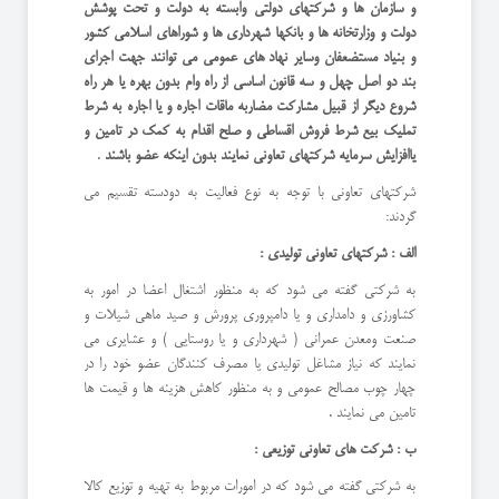
و سازمان ها و شرکتهای دولتی وابسته به دولت و تحت پوشش
دولت و وزارتخانه ها و بانکها شهرداری ها و شوراهای اسلامی کشور
و بنیاد مستضعفان وسایر نهاد های عمومی می توانند جهت اجرای
بند دو اصل چهل و سه قانون اساسی از راه وام بدون بهره یا هر راه
شروع دیگر از قبیل مشارکت مضاربه ماقات اجاره و یا اجاره به شرط
تملیک بیع شرط فروش اقساطی و صلح اقدام به کمک در تامین و
یاافزایش سرمایه شرکتهای تعاونی نمایند بدون اینکه عضو باشند
.
شرکتهای تعاونی با توجه به نوع فعالیت به دودسته تقسیم می
گردند:
الف : شرکتهای تعاونی تولیدی :
به شرکتی گفته می شود که به منظور اشتغال اعضا در امور به
کشاورزی و دامداری و یا دامپروری پرورش و صید ماهی شیلات و
صنعت ومعدن عمرانی ( شهرداری و یا روستایی ) و عشایری می
نمایند که نیاز مشاغل تولیدی یا مصرف کنندگان عضو خود را در
چهار چوب مصالح عمومی و به منظور کاهش هزینه ها و قیمت ها
تامین می نمایند .
ب : شرکت های تعاونی توزیعی :
به شرکتی گفته می شود که در امورات مربوط به تهیه و توزیع کالا