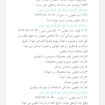
•ایجاد و توسعه حس مشارکت و تعاون میان مردم.
پاسخ دادن
|
پاسخ به نقل قول
|
نقل قول کردن
+4
#
ثبت تعاوني
—
سورنا
1400-03-29 23:29
شرکت تعاونی چیست و چند نوع است؟
پاسخ دادن
|
پاسخ به نقل قول
|
نقل قول کردن
+2
#
جواب: ثبت تعاوني
—
کارشناس ثبتی
1400-03-29 23:32
شرکت تعاونی شرکتی است که اشخاص حقیقی به منظور فعالیت در
امور تولید و توزیع و با هدف بهبود اوضاع اقتصادی خود از طریق
شراکت و همکاری با رعایت قوانین و مقررات تشکیل می شود.
انواع مختلف شرکت تعاونی
•شرکت تعاونی تولید محصولات صنعتی و کشاورزی
•شرکت تعاونی توزیع و فروش محصولات
•شرکت تعاونی ساختمان مسکن
•شرکت تعاونی بیمه محصولات و حیوانات
•شرکت تعاونی وام و اعتبار
•شرکت تعاونی مصرف
•شرکت تعاونی نمایندگی کارخانجات و موسسات تولیدی
پاسخ دادن
|
پاسخ به نقل قول
|
نقل قول کردن
+3
#
ثبت تعاونی
—
فرشید
1400-03-27 19:26
وقوع چه شرایطی موجب اخراج اعضا در شرکت تعاونی می شود؟