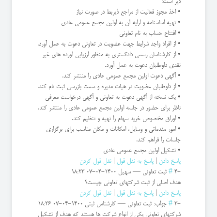
ذیر است:
• اخذ مجوز فعالیت از مراجع ذیربط در صورت نیاز
• تهیه اساسنامه و ارایه آن به اولین مجمع عمومی عادی
• افتتاح حساب به نام تعاونی
• از افراد واجد شرایط جهت عضویت در تعاونی دعوت به عمل آورد.
• از کارشناسان رسمی دادگستری به منظور ارزیابی آورده های غیر
نقدی داوطلبان دعوت به عمل آورد.
• آگهی دعوت اولین مجمع عمومی عادی را منتشر کند.
• از داوطلبان عضویت در هیات مدیره و سمت بازرسی ثبت نام کند.
• یک نسخه از آگهی دعوت به تعاونی و آگهی درخواست معرفی
ناظر برای حضور در جلسه اولین مجمع عمومی عادی را منتشر کند.
• اوراق مخصوص خرید سهام را تهیه و تنظیم کند.
• امور مقدماتی و وسایل، امکانات و مکان مناسب برای برگزاری
جلسات را فراهم کند.
• تشکیل اولین مجمع عمومی عادی
پاسخ دادن
|
پاسخ به نقل قول
|
نقل قول کردن
+4
#
ثبت تعاونی
—
سهیل
1400-04-07 18:23
هدف اصلی از ثبت شرکتهای تعاونی چیست؟
پاسخ دادن
|
پاسخ به نقل قول
|
نقل قول کردن
+3
#
جواب: ثبت تعاونی
—
کارشناس ثبتی
1400-04-07 18:26
شرکتهای تعاونی یکی از انواع شرکت ها هستند که هدف از تشکیل