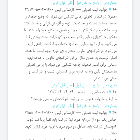
پاسخ دادن
|
پاسخ به نقل قول
|
نقل قول کردن
+2
#
جواب: ثبت تعاونی
—
کارشناس ثبتی
1400-04-05 23:17
معمولا شرکتهای تعاونی زمانی تشکیل می شوند که وضع اقتصادی
جامعه مساعد نیست و بعلت رشد تورم و افزایش گرانی و قیمت کالا
و خدمات مردم دیگر قادر به خرید و تامین مایحتاج خود را نباشند. با
تشکیل شرکتهای تعاونی قشر ضعیف و کم درآمد تحت پوشش قرار
می گیرند و از طریق تعاونی به آنها خدمات و امکانات رفاهی ارایه
می شود. در شرکتهای تعاونی منافع مادی مورد توجه است اما هدف
اصلی نیست. به عنوان مثال برخی شرکتهای تعاونی با هدف تهیه
مسکن برای اقشار ضعیف جامعه تشکیل می شوند یا برخی تعاونی
ها هدفشان دادن وام به کسبه برای گسترش کسب و کار است و
خیلی موارد دیگر...
پاسخ دادن
|
پاسخ به نقل قول
|
نقل قول کردن
+4
#
ثبت تعاونی
—
زهره
1400-04-04 12:53
شرایط و مقررات عمومی برای ثبت شرکت‌های تعاونی چیست؟
پاسخ دادن
|
پاسخ به نقل قول
|
نقل قول کردن
+3
#
جواب: ثبت تعاونی
—
کارشناس ثبتی
1400-04-04 12:58
حداقل یک سوم از سرمایه مورد نیاز شرکت باید نقدا پرداخت شود.
•موسسان شرکت باید حداقل دو سوم سرمایه اولیه مورد نیاز را تعهد
نمایند.