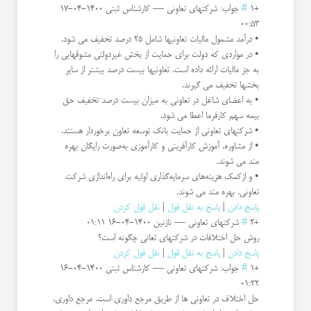
+1
#
جواب: شرکتهای تعاونی
—
کارشناس ثبتی
1400-04-17
00:53
• درآمد مشمول مالیات تعاونیها شامل ۲۵ درصد تخفیف می شود.
• در مواردی که دولت برای حمایت از بخش غیردولتی مشوقهایی را
به ‌جز مالیات ارائه داده است، تعاونیها بیست ‌درصد بیشتر از سایر
بخشها تخفیف می گیرند.
• به اعضای شاغل در تعاونی به‌ میزان بیست ‌درصد تخفیف حق‌
بیمه سهم کارفرما اعطا می شود.
• شرکتهای تعاونی از حمایت بانک توسعه تعاون برخوردار هستند.
• از مشاوره، آموزش کارآفرینی و کارآموزی به‌صورت رایگان بهره
مند می شوند.
• و ازکمک هزینه‌های سرمایه‌گذاری ‌اولیه برای راه‌اندازی شرکت
تعاونی. بهره مند می شوند.
پاسخ دادن
|
پاسخ به نقل قول
|
نقل قول کردن
+2
#
شرکتهای تعاونی
—
نازنین
1400-04-16 01:11
روش حل اختلافات در شرکتهای تعانی چگونه است؟
پاسخ دادن
|
پاسخ به نقل قول
|
نقل قول کردن
+1
#
جواب: شرکتهای تعاونی
—
کارشناس ثبتی
1400-04-16
01:22
حل اختلاف در تعاونی ها از طریق مرجع داوری است. مرجع داوری،