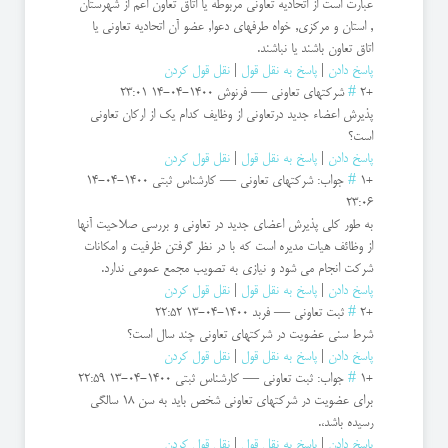
عبارت است از اتحادیه تعاونی مربوطه یا اتاق تعاون اعم از شهرستان
, استان و مرکزی, خواه طرفهای دعوا, عضو آن اتحادیه تعاونی یا
اتاق تعاون باشند یا نباشند.
پاسخ دادن
|
پاسخ به نقل قول
|
نقل قول کردن
+2
#
شرکتهای تعاونی
—
فرنوش
1400-04-14 23:01
پذیرش اعضاء جدید درتعاونی از وظایف کدام یک از ارکان تعاونی
است؟
پاسخ دادن
|
پاسخ به نقل قول
|
نقل قول کردن
+1
#
جواب: شرکتهای تعاونی
—
کارشناس ثبتی
1400-04-14
23:06
به طور کلی پذیرش اعضای جدید در تعاونی و بررسی صلاحیت آنها
از وظائف هیات مدیره است که با در نظر گرفتن ظرفیت و امکانات
شرکت انجام می شود و نیازی به تصویب مجمع عمومی ندارد.
پاسخ دادن
|
پاسخ به نقل قول
|
نقل قول کردن
+2
#
ثبت تعاونی
—
فربد
1400-04-13 22:52
شرط سنی عضویت در شرکتهای تعاونی چند سال است؟
پاسخ دادن
|
پاسخ به نقل قول
|
نقل قول کردن
+1
#
جواب: ثبت تعاونی
—
کارشناس ثبتی
1400-04-13 22:59
برای عضویت در شرکتهای تعاونی شخص باید به سن 18 سالگی
رسیده باشد،.
پاسخ دادن
|
پاسخ به نقل قول
|
نقل قول کردن