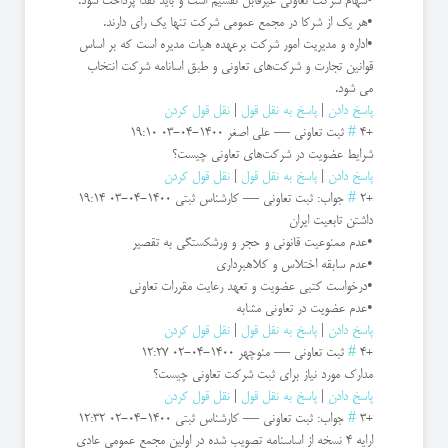
•سهام شرکت تعاونی غیرقابل تقسیم است و باید نقدا پرداخت شود.
•هر یک از شرکا در مجمع عمومی شرکت تنها یک رای دارند.
•اداره و مدیریت امور شرکت برعهده هیات مدیره‌ است که بر اساس
قوانین تجارت و شرکت‌های تعاونی و طبق اسانامه شرکت انتخاب
می شود.
پاسخ دادن
|
پاسخ به نقل قول
|
نقل قول کردن
+4
#
ثبت تعاونی
—
علی اصغر
1400-04-03 19:10
شرایط عضویت در شرکت‌های تعاونی چیست؟
پاسخ دادن
|
پاسخ به نقل قول
|
نقل قول کردن
+2
#
جواب: ثبت تعاونی
—
کارشناس ثبتی
1400-04-03 19:14
داشتن تابعیت ایران
•عدم ممنوعیت قانونی و حجر و ورشکستگی به تقصیر
•عدم سابقه اختلاس و کلاهبرداری
•درخواست کتبی عضویت و تعهد رعایت مقررات تعاونی
•عدم عضویت در تعاونی مشابه
پاسخ دادن
|
پاسخ به نقل قول
|
نقل قول کردن
+4
#
ثبت تعاونی
—
منوچهر
1400-04-02 12:27
مدارک مورد نیاز برای ثبت شرکت تعاونی چیست؟
پاسخ دادن
|
پاسخ به نقل قول
|
نقل قول کردن
+3
#
جواب: ثبت تعاونی
—
کارشناس ثبتی
1400-04-02 12:32
ارایه 4 نسخه از اساسنامه تصویب شده در اولین مجمع عمومی عادی