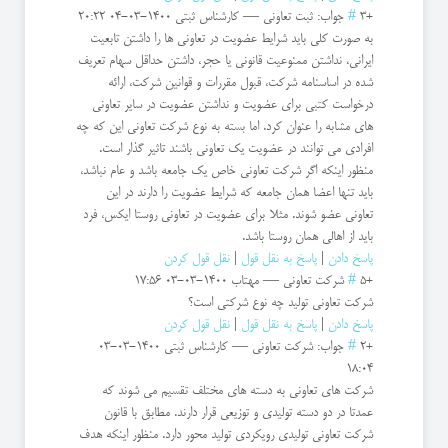
+3
#
جواب: ثبت تعاونی
—
کارشناس ثبتی
1400-03-04 20:22
به صورت کلی باید شرایط عضویت در تعاونی ها را داشتن تابعیت
ایرانی، نداشتن ممنوعیت قانونی یا حجر، داشتن حداقل سهام تعریف
شده در اساسنامه شرکت، قبول مقررات و قوانین شرکت، ارائه
درخواست کتبی برای عضویت و نداشتن عضویت در سایر تعاونی
های مشابه را عنوان کرد. اما بسته به نوع شرکت تعاونی این که چه
افرادی می توانند در عضویت یک تعاونی باشند تاثیر گذار است.
منظور اینکه اگر شرکت تعاونی خاص یک جامعه باشد و عام نباشد،
باید تنها اعضا همان جامعه که شرایط عضویت را دارند در این
تعاونی عضو شوند. مثلا برای عضویت در تعاونی روستا ایکس، فرد
باید از اهالی همان روستا باشد.
پاسخ دادن
|
پاسخ به نقل قول
|
نقل قول کردن
+5
#
شرکت تعاونی
—
مهتاب
1400-03-03 17:56
شرکت تعاونی تولید چه نوع شرکتی است؟
پاسخ دادن
|
پاسخ به نقل قول
|
نقل قول کردن
+2
#
جواب: شرکت تعاونی
—
کارشناس ثبتی
1400-03-03
18:04
شرکت های تعاونی به دسته های مختلف تقسیم می شوند که
عمدتا در دو دسته تولیدی و توزیعی قرار دارند. مطابق با قانون
شرکت تعاونی تولیدی رویکردی تولید محور دارد. منظور اینکه هدف