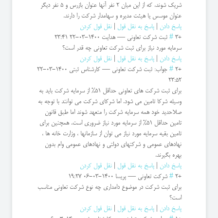
شریک شوند، که از این میان 2 نفر آنها عنوان بازرس و 5 نفر دیگر
عنوان موسس یا هیئت مدیره و سهامدار شرکت را دارند.
پاسخ دادن
|
پاسخ به نقل قول
|
نقل قول کردن
+3
#
ثبت شرکت تعاونی
—
هدایت
1400-03-22 23:41
سرمایه مورد نیاز برای ثبت شرکت تعاونی چه قدر است؟
پاسخ دادن
|
پاسخ به نقل قول
|
نقل قول کردن
+2
#
جواب: ثبت شرکت تعاونی
—
کارشناس ثبتی
1400-03-22
23:52
برای ثبت شرکت های تعاونی حداقل ۵١% از سرمایه شرکت باید به
وسیله شرکا تامین می شود. اما شرکای شرکت می توانند با توجه به
صلاحدید خود همه سرمایه شرکت را متعهد شوند اما طبق قانون
تامین حداقل 51% از سرمایه مورد نیاز ضروری است. همچنین برای
تامین بقیه سرمایه مورد نیاز می توان از سازمانها ، وزارت خانه ها ،
نهادهای عمومی و شرکتهای دولتی و نهادهای عمومی وام بدون
بهره بگیرند.
پاسخ دادن
|
پاسخ به نقل قول
|
نقل قول کردن
+2
#
شرکت تعاونی
—
پریسا
1400-03-06 19:27
برای ثبت شرکت در موضوع دامداری چه نوع شرکت تعاونی مناسب
است؟
پاسخ دادن
|
پاسخ به نقل قول
|
نقل قول کردن