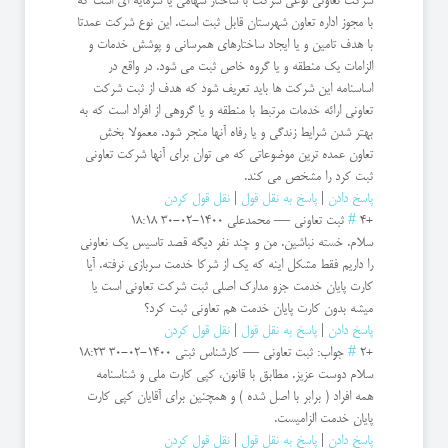
شرکت تعاونی نوعی شرکت با ساختار سهامی یا سرمایه ای است که
با مجوز اداره تعاون شهرستان قابل ثبت است. این نوع شرکت عمدتا
با هدف تامین و یا ایجاد ساختارهای همرسانی و پوشش خدمات و
الزامات یک منطقه و یا گروه خاص ثبت می شود. در واقع در
اساسنامه این شرکت ها باید تعریف شود که هدف از ثبت شرکت
تعاونی ارائه خدمات مرتبط با منطقه و یا گروهی از افراد است که به
بهتر شدن شرایط زندگی و یا رفاه آنها منجر شود. معمولا بخش
تعاون عمده ترین موضوعاتی که می توان برای آنها شرکت تعاونی
ثبت کرد را مشخص می کند.
پاسخ دادن
|
پاسخ به نقل قول
|
نقل قول کردن
+4
#
ثبت تعاونی
—
محمدعلی
1400-02-30 18:18
سلام. خسته نباشین. من و چند نفر دیگه قصد تاسیس یک نعاونی
را داریم فقط مشکل اینه که یک از شرکا خدمت سربازی نرفته. آیا
کارت پایان خدمت جزو مدارک اصلی ثبت شرکت تعاونی است یا
میشه بدون کارت پایان خدمت هم تعاونی ثبت کرد؟
پاسخ دادن
|
پاسخ به نقل قول
|
نقل قول کردن
+2
#
جواب: ثبت تعاونی
—
کارشناس ثبتی
1400-02-30 18:23
سلام دوست عزیز. مطابق با قانون، کپی کارت ملی و شناسنامه
همه افراد ( برابر با اصل شده ) و همچنین برای آقایان کپی کارت
پایان خدمت الزامیست.
پاسخ دادن
|
پاسخ به نقل قول
|
نقل قول کردن