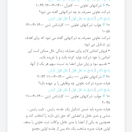
+3
#
شرکتهای تعاونی
—
کامران
1400-04-13 10:49
شرکت تعاونی مصرف به چه شرکتهایی گفته می شود؟
پاسخ دادن
|
پاسخ به نقل قول
|
نقل قول کردن
+1
#
جواب: شرکتهای تعاونی
—
کارشناس ثبتی
1400-04-13
10:58
شرکت تعاونی مصرف به شرکتهایی گفته می شود که برای اهدف
زیر تشکیل می شود:
• فروش اجناس لازم برای مصارف زندگی حال ممکن است این
اجناس را خود شرکت تولید کرده باشد و یا خریده باشد.
• تقسیم سود و زیان میان اعضا به نسبت سهم هر یک از آنها.
پاسخ دادن
|
پاسخ به نقل قول
|
نقل قول کردن
+2
#
شرکتهای تعاونی
—
سامی
1400-04-11 20:43
هیات مدیره شرکت تعاونی چه وظایفی را بر عهده دارد؟
پاسخ دادن
|
پاسخ به نقل قول
|
نقل قول کردن
+1
#
جواب: شرکتهای تعاونی
—
کارشناس ثبتی
1400-04-11
20:48
هیات مدیره باید ضمن تشکیل یک جلسه، رئیس ، نایب رئیس ،
منشی و مدیر عامل و اعضایی که حق رای دارند را انتخاب کند و
همچنین به یکی از اعضا یا مدیر عامل، وکالت ثبت تعاونی را بدهد.
اولین هیات مدیره منتخب یک ماه پس از جلسه اولین مجمع